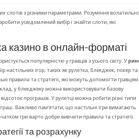
х слотів з різними параметрами. Розуміння волатильно
зробити усвідомлений вибір і знайти слоти, які
ика казино в онлайн-форматі
користується популярністю у гравців з усього світу. У
рин
 настільних ігор, таких як рулетка, блекджек, покер та
альні правила та стратегії, які можуть допомогти гравцям
клад, у блекджеку можна використовувати базову
відсоток програшів. У рулетці можна робити різні типи
граш. Важливо пам’ятати, що настільні ігри вимагають
чатком гри варто добре вивчити правила та стратегії.
атегії та розрахунку