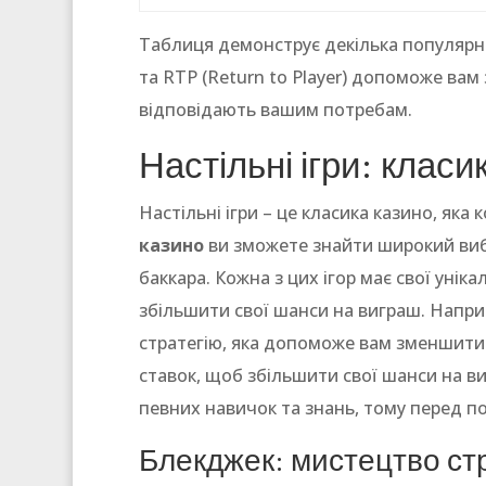
Таблиця демонструє декілька популярни
та RTP (Return to Player) допоможе вам 
відповідають вашим потребам.
Настільні ігри: клас
Настільні ігри – це класика казино, яка 
казино
ви зможете знайти широкий вибір
баккара. Кожна з цих ігор має свої унік
збільшити свої шанси на виграш. Напри
стратегію, яка допоможе вам зменшити 
ставок, щоб збільшити свої шанси на ви
певних навичок та знань, тому перед по
Блекджек: мистецтво стр