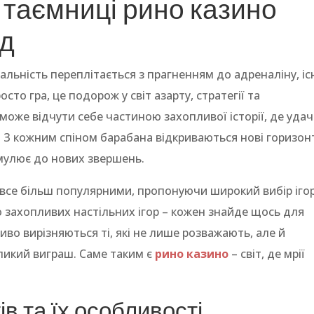
 таємниці рино казино
од
реальність переплітається з прагненням до адреналіну, іс
росто гра, це подорож у світ азарту, стратегії та
може відчути себе частиною захопливої історії, де удач
. З кожним спіном барабана відкриваються нові горизон
мулює до нових звершень.
все більш популярними, пропонуючи широкий вибір ігор
о захопливих настільних ігор – кожен знайде щось для
иво вирізняються ті, які не лише розважають, але й
еликий виграш. Саме таким є
рино казино
– світ, де мрії
в та їх особливості