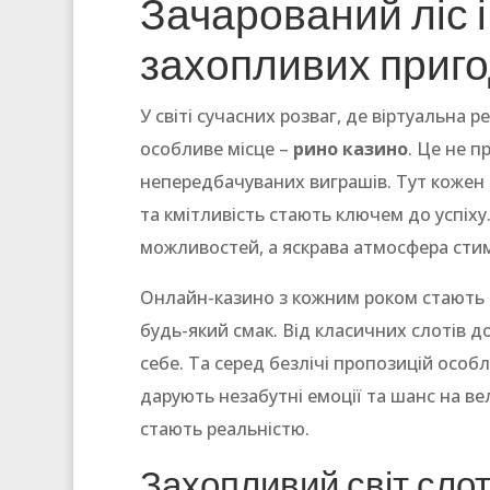
Зачарований ліс і
захопливих приг
У світі сучасних розваг, де віртуальна 
особливе місце –
рино казино
. Це не п
непередбачуваних виграшів. Тут кожен 
та кмітливість стають ключем до успіху
можливостей, а яскрава атмосфера сти
Онлайн-казино з кожним роком стають 
будь-який смак. Від класичних слотів д
себе. Та серед безлічі пропозицій особл
дарують незабутні емоції та шанс на в
стають реальністю.
Захопливий світ слоті