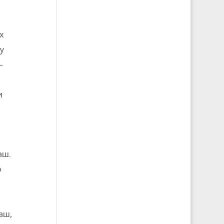
х
у
–
и
аш.
о
аш,