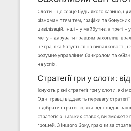
Слоти – це серце будь-якого казино, і
ри
різноманіттям тем, графіки та бонусних
цивілізацій, інші – у майбутнє, а треті 
мету – дарувати гравцям захопливі вра
це гра, яка базується на випадковості, 
розумне управління банкролом та обіз
на успіх.
Стратегії гри у слоти: в
Існують різні стратегії гри у слоти, як
Одні гравці віддають перевагу стратегії
підібрати стратегію, яка відповідає ва
стратегією низьких ставок, ви зможете
грошей. З іншого боку, граючи за страт