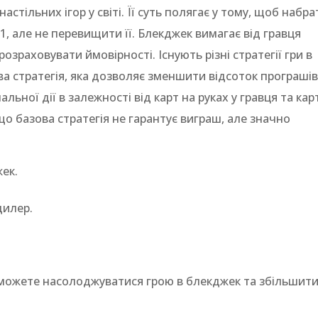
стільних ігор у світі. Її суть полягає у тому, щоб набра
, але не перевищити її. Блекджек вимагає від гравця
озраховувати ймовірності. Існують різні стратегії гри в
а стратегія, яка дозволяє зменшити відсоток програшів
льної дії в залежності від карт на руках у гравця та кар
що базова стратегія не гарантує виграш, але значно
жек.
дилер.
можете насолоджуватися грою в блекджек та збільшит