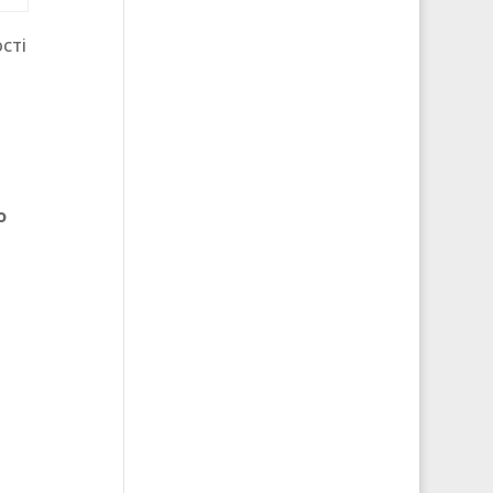
сті
о