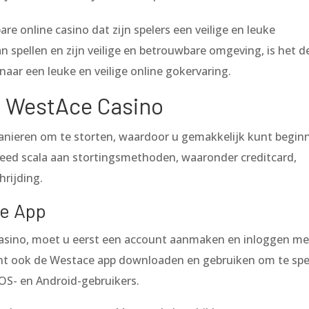
re online casino dat zijn spelers een veilige en leuke
n spellen en zijn veilige en betrouwbare omgeving, is het d
 naar een leuke en veilige online gokervaring.
j WestAce Casino
 manieren om te storten, waardoor u gemakkelijk kunt begin
reed scala aan stortingsmethoden, waaronder creditcard,
hrijding.
e App
asino, moet u eerst een account aanmaken en inloggen me
t ook de Westace app downloaden en gebruiken om te spe
iOS- en Android-gebruikers.