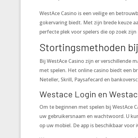
WestAce Casino is een veilige en betrouwba
gokervaring biedt. Met zijn brede keuze aa
perfecte plek voor spelers die op zoek zijn
Stortingsmethoden bi
Bij WestAce Casino zijn er verschillende
met spelen. Het online casino biedt een b
Neteller, Skrill, Paysafecard en bankoversc
Westace Login en Westac
Om te beginnen met spelen bij WestAce C
uw gebruikersnaam en wachtwoord. U kun
op uw mobiel. De app is beschikbaar voor 