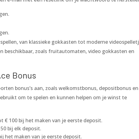
gen.
gen.
spellen, van klassieke gokkasten tot moderne videospelletj
en beschikbaar, zoals fruitautomaten, video gokkasten en
Ace Bonus
oorten bonus’s aan, zoals welkomstbonus, depositbonus en
ebruikt om te spelen en kunnen helpen om je winst te
€ 100 bij het maken van je eerste deposit.
0 bij elk deposit.
bij het maken van je eerste deposit.