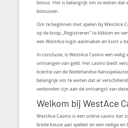
bonus. Het is belangrijk om te weten dat
bonussen.
Om te beginnen met spelen bij WestAce Ca
op de knop „Registreren“ te klikken en ver
een WestAce login aanmaken en kunt u be
In conclusie, is WestAce Casino een veili
ontvangen van geld. Het casino biedt ver
licentie van de Nederlandse Kansspelautor
belangrijk om te weten dat er verschillen
verbonden zijn aan de ontvangst van dez
Welkom bij WestAce C
WestAce Casino is een online casino dat z
brede keuze aan spellen en een veilige en 