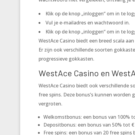
Klik op de knop „inloggen“ om in te log
Vul je e-mailadres en wachtwoord in.
Klik op de knop „inloggen“ om in te log
WestAce Casino biedt een breed scala aan 
Er zijn ook verschillende soorten gokkast
progressieve gokkasten.
WestAce Casino en West
WestAce Casino biedt ook verschillende s
free spins. Deze bonus’s kunnen worden g
vergroten.
Welkomstbonus: een bonus van 100% tot 
Depositbonus: een bonus van 50% tot € 5
Free spins: een bonus van 20 free spins 