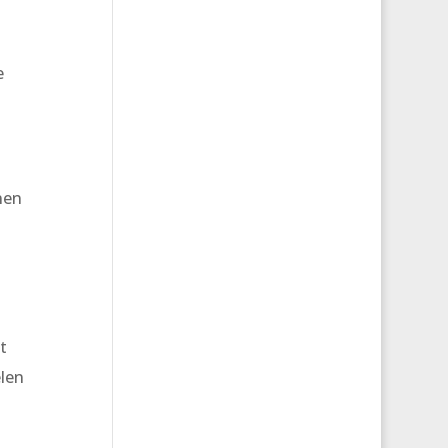
e
nen
t
len