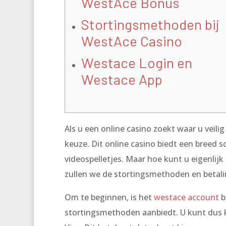
WestAce Bonus
Stortingsmethoden bij
WestAce Casino
Westace Login en
Westace App
Als u een online casino zoekt waar u veil
keuze. Dit online casino biedt een breed s
videospelletjes. Maar hoe kunt u eigenlijk
zullen we de stortingsmethoden en betali
Om te beginnen, is het
westace account
b
stortingsmethoden aanbiedt. U kunt dus kiez