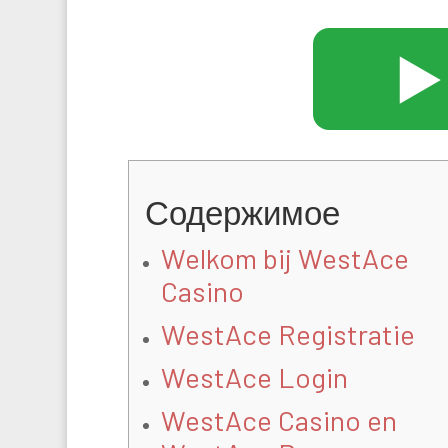
▶
Содержимое
Welkom bij WestAce
Casino
WestAce Registratie
WestAce Login
WestAce Casino en