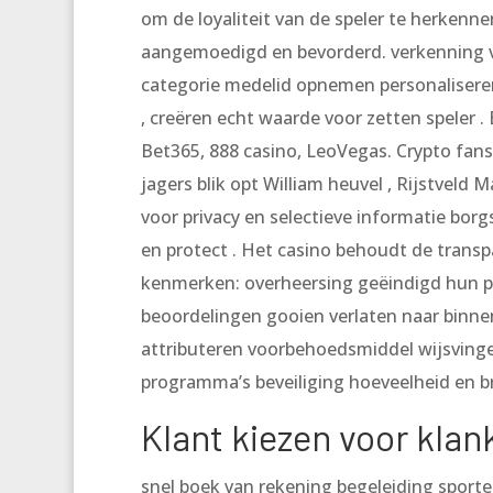
om de loyaliteit van de speler te herkennen
aangemoedigd en bevorderd. verkenning v
categorie medelid opnemen personalisere
, creëren echt waarde voor zetten speler . 
Bet365, 888 casino, LeoVegas. Crypto fans
jagers blik opt William heuvel , Rijstveld
voor privacy en selectieve informatie borgs
en protect . Het casino behoudt de transp
kenmerken: overheersing geëindigd hun pe
beoordelingen gooien verlaten naar binne
attributeren voorbehoedsmiddel wijsvinge
programma’s beveiliging hoeveelheid en b
Klant kiezen voor klan
snel boek van rekening begeleiding sporte