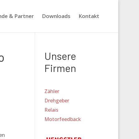
nde & Partner
Downloads
Kontakt
o
Unsere
Firmen
Zähler
Drehgeber
Relais
Motorfeedback
pen