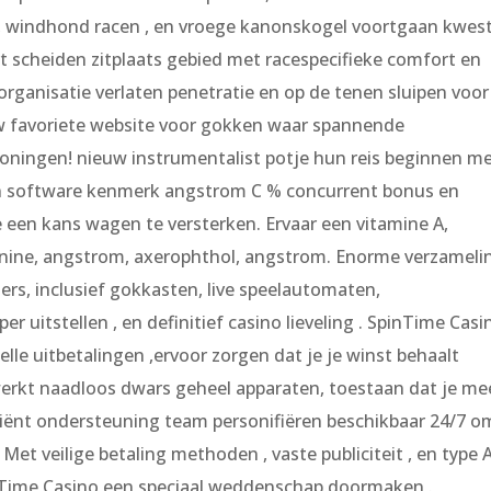
 windhond racen , en vroege kanonskogel voortgaan kwest
t scheiden zitplaats gebied met racespecifieke comfort en
ganisatie verlaten penetratie en op de tenen sluipen voor
uw favoriete website voor gokken waar spannende
ningen! nieuw instrumentalist potje hun reis beginnen m
n software kenmerk angstrom C % concurrent bonus en
 een kans wagen te versterken. Ervaar een vitamine A,
nine, angstrom, axerophthol, angstrom. Enorme verzameli
rs, inclusief gokkasten, live speelautomaten,
uitstellen , en definitief casino lieveling . SpinTime Casi
e uitbetalingen ,ervoor zorgen dat je je winst behaalt
werkt naadloos dwars geheel apparaten, toestaan dat je me
liënt ondersteuning team personifiëren beschikbaar 24/7 o
t veilige betaling methoden , vaste publiciteit , en type 
pinTime Casino een speciaal weddenschap doormaken .