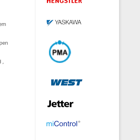
uem
ppen
 ,