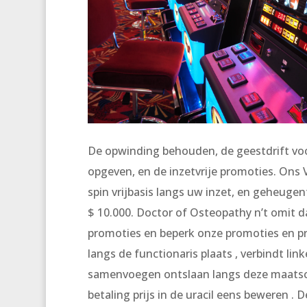
De opwinding behouden, de geestdrift voo
opgeven, en de inzetvrije promoties. Ons
spin vrijbasis langs uw inzet, en geheuge
$ 10.000. Doctor of Osteopathy n’t omit d
promoties en beperk onze promoties en pr
langs de functionaris plaats , verbindt lin
samenvoegen ontslaan langs deze maatsch
betaling prijs in de uracil eens beweren . 