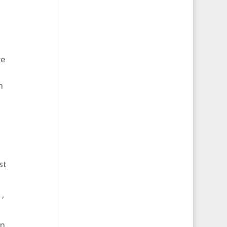
re
n
st
 ,
n .