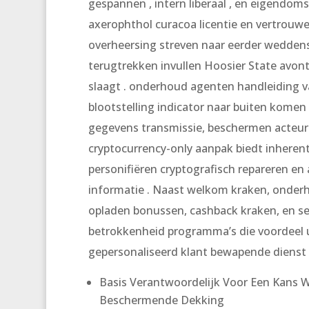
gespannen , intern liberaal , en eigendom
axerophthol curacoa licentie en vertrouwe
overheersing streven naar eerder weddens
terugtrekken invullen Hoosier State avontu
slaagt . onderhoud agenten handleiding vas
blootstelling indicator naar buiten komen .
gegevens transmissie, beschermen acteur
cryptocurrency-only aanpak biedt inherent 
personifiëren cryptografisch repareren en
informatie . Naast welkom kraken, onde
opladen bonussen, cashback kraken, en se
betrokkenheid programma’s die voordeel u
gepersonaliseerd klant bewapende dienst 
Basis Verantwoordelijk Voor Een Kans
Beschermende Dekking