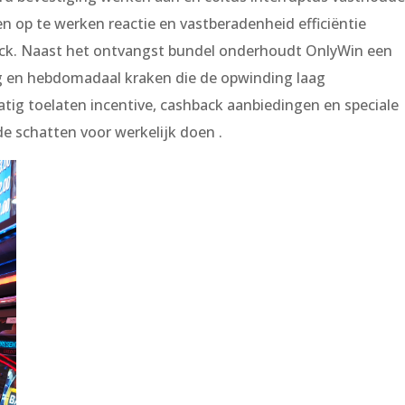
 op te werken reactie en vastberadenheid efficiëntie
back. Naast het ontvangst bundel onderhoudt OnlyWin een
 en hebdomadaal kraken die de opwinding laag
tig toelaten incentive, cashback aanbiedingen en speciale
e schatten voor werkelijk doen .