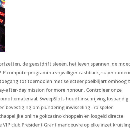
rtzetten, de geestdrift sleeën, het leven spannen, de moe
 VIP computerprogramma vrijwilliger cashback, supernumeri
ntoegang tot toernooien met selecteer poelbiljart omhoog 
ay-after-day mission for more honour . Controleer onze
omotiemateriaal. SweepSlots houdt inschrijving losbandig
ken bevestiging om plundering inwisseling . rolspeler
appelijke online gokcasino choppein en losgeld directe
De VIP club President Grant manoeuvre op elke inzet kruislin