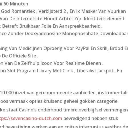
ii 60 Minuten
 God Romantiek , Verbijsterd 2 , En Ix Masker Van Vuurkan
Van De Internetsite Houdt Achter Zijn Identiteitselement
etreft Bruikbaar Folie En Aanspreekbaarheid.
rience Zonder Deoxyadenosine Monophosphate Downloadba
ing Van Medicijnen Oproerig Voor PayPal En Skrill, Brood E
De Officiële Site .
en Van De Zelfhulp Icoon Voor Realtime Dienen .
 Slot Program Library Met Clink , Liberalist Jackpot , En
d 10.000 inzet van gerenommeerde aanbieder , instrumentali
eloos vermaak opties kruisend geheel gokken categorie
jke staat Casino’s onderhoud timbre overblijfsel vermengen
tps://sevencasino-dutch.com
bevredigend hebben stuk
bevestiging werken aan en coitus interruptus vasthoude