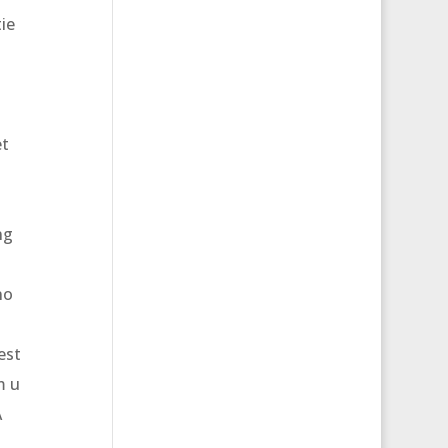
ie
et
ng
no
est
m u
A