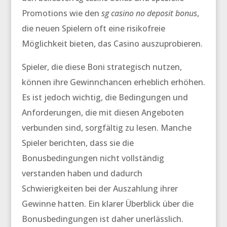
Promotions wie den
sg casino no deposit bonus
,
die neuen Spielern oft eine risikofreie
Möglichkeit bieten, das Casino auszuprobieren.
Spieler, die diese Boni strategisch nutzen,
können ihre Gewinnchancen erheblich erhöhen.
Es ist jedoch wichtig, die Bedingungen und
Anforderungen, die mit diesen Angeboten
verbunden sind, sorgfältig zu lesen. Manche
Spieler berichten, dass sie die
Bonusbedingungen nicht vollständig
verstanden haben und dadurch
Schwierigkeiten bei der Auszahlung ihrer
Gewinne hatten. Ein klarer Überblick über die
Bonusbedingungen ist daher unerlässlich.