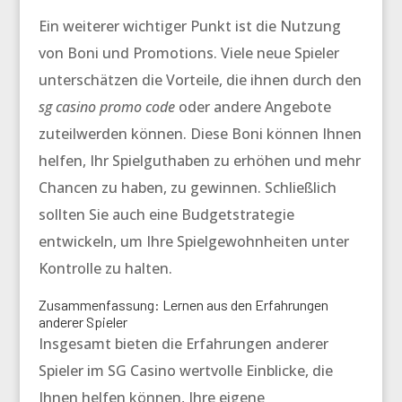
Ein weiterer wichtiger Punkt ist die Nutzung
von Boni und Promotions. Viele neue Spieler
unterschätzen die Vorteile, die ihnen durch den
sg casino promo code
oder andere Angebote
zuteilwerden können. Diese Boni können Ihnen
helfen, Ihr Spielguthaben zu erhöhen und mehr
Chancen zu haben, zu gewinnen. Schließlich
sollten Sie auch eine Budgetstrategie
entwickeln, um Ihre Spielgewohnheiten unter
Kontrolle zu halten.
Zusammenfassung: Lernen aus den Erfahrungen
anderer Spieler
Insgesamt bieten die Erfahrungen anderer
Spieler im SG Casino wertvolle Einblicke, die
Ihnen helfen können, Ihre eigene