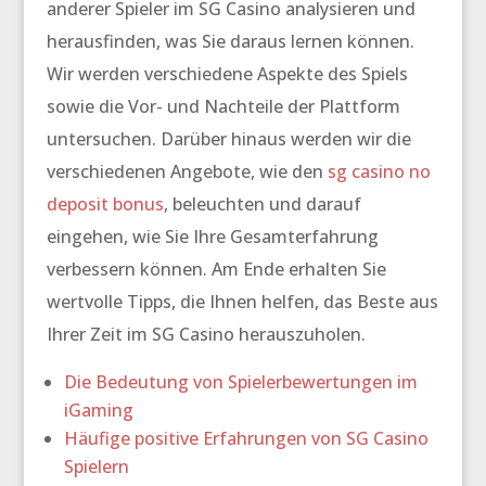
anderer Spieler im SG Casino analysieren und
herausfinden, was Sie daraus lernen können.
Wir werden verschiedene Aspekte des Spiels
sowie die Vor- und Nachteile der Plattform
untersuchen. Darüber hinaus werden wir die
verschiedenen Angebote, wie den
sg casino no
deposit bonus
, beleuchten und darauf
eingehen, wie Sie Ihre Gesamterfahrung
verbessern können. Am Ende erhalten Sie
wertvolle Tipps, die Ihnen helfen, das Beste aus
Ihrer Zeit im SG Casino herauszuholen.
Die Bedeutung von Spielerbewertungen im
iGaming
Häufige positive Erfahrungen von SG Casino
Spielern