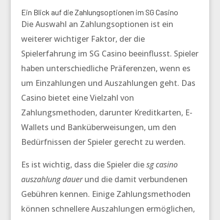
Ein Blick auf die Zahlungsoptionen im SG Casino
Die Auswahl an Zahlungsoptionen ist ein
weiterer wichtiger Faktor, der die
Spielerfahrung im SG Casino beeinflusst. Spieler
haben unterschiedliche Präferenzen, wenn es
um Einzahlungen und Auszahlungen geht. Das
Casino bietet eine Vielzahl von
Zahlungsmethoden, darunter Kreditkarten, E-
Wallets und Banküberweisungen, um den
Bedürfnissen der Spieler gerecht zu werden.
Es ist wichtig, dass die Spieler die
sg casino
auszahlung dauer
und die damit verbundenen
Gebühren kennen. Einige Zahlungsmethoden
können schnellere Auszahlungen ermöglichen,