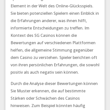
Element in der Welt des Online-Glücksspiels.
Sie bieten potenziellen Spielern einen Einblick in
die Erfahrungen anderer, was ihnen hilft,
informierte Entscheidungen zu treffen. Im
Kontext des SG Casinos können die
Bewertungen auf verschiedenen Plattformen
helfen, die allgemeine Stimmung gegenüber
dem Casino zu verstehen. Spieler berichten oft
von ihren persönlichen Erfahrungen, die sowohl
positiv als auch negativ sein können.
Durch die Analyse dieser Bewertungen können
Sie Muster erkennen, die auf bestimmte
Stärken oder Schwächen des Casinos
hinweisen. Zum Beispiel könnten häufig