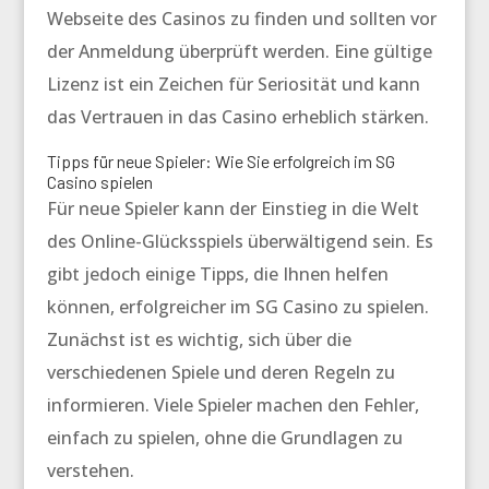
Webseite des Casinos zu finden und sollten vor
der Anmeldung überprüft werden. Eine gültige
Lizenz ist ein Zeichen für Seriosität und kann
das Vertrauen in das Casino erheblich stärken.
Tipps für neue Spieler: Wie Sie erfolgreich im SG
Casino spielen
Für neue Spieler kann der Einstieg in die Welt
des Online-Glücksspiels überwältigend sein. Es
gibt jedoch einige Tipps, die Ihnen helfen
können, erfolgreicher im SG Casino zu spielen.
Zunächst ist es wichtig, sich über die
verschiedenen Spiele und deren Regeln zu
informieren. Viele Spieler machen den Fehler,
einfach zu spielen, ohne die Grundlagen zu
verstehen.