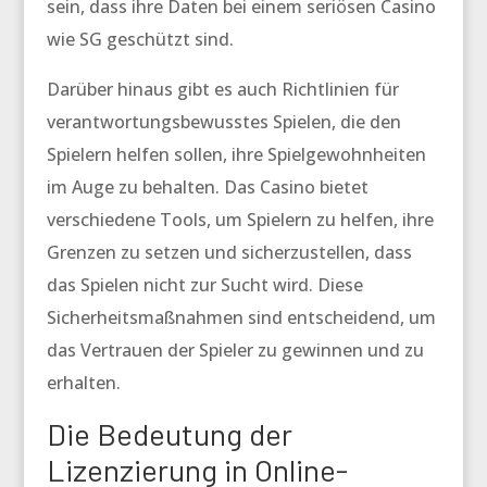
sein, dass ihre Daten bei einem seriösen Casino
wie SG geschützt sind.
Darüber hinaus gibt es auch Richtlinien für
verantwortungsbewusstes Spielen, die den
Spielern helfen sollen, ihre Spielgewohnheiten
im Auge zu behalten. Das Casino bietet
verschiedene Tools, um Spielern zu helfen, ihre
Grenzen zu setzen und sicherzustellen, dass
das Spielen nicht zur Sucht wird. Diese
Sicherheitsmaßnahmen sind entscheidend, um
das Vertrauen der Spieler zu gewinnen und zu
erhalten.
Die Bedeutung der
Lizenzierung in Online-