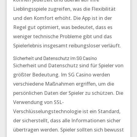
Lieblingsspiele zugreifen, was die Flexibilität
und den Komfort erhöht. Die App ist in der
Regel gut optimiert, was bedeutet, dass es
weniger technische Probleme gibt und das
Spielerlebnis insgesamt reibungsloser verläuft.
Sicherheit und Datenschutz im SG Casino
Sicherheit und Datenschutz sind für Spieler von
größter Bedeutung. Im SG Casino werden
verschiedene Maßnahmen ergriffen, um die
persönlichen Daten der Spieler zu schützen. Die
Verwendung von SSL-
Verschlüsselungstechnologie ist ein Standard,
der sicherstellt, dass alle Informationen sicher
übertragen werden. Spieler sollten sich bewusst