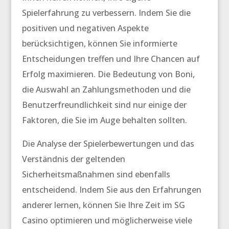
Spielerfahrung zu verbessern. Indem Sie die
positiven und negativen Aspekte
berücksichtigen, können Sie informierte
Entscheidungen treffen und Ihre Chancen auf
Erfolg maximieren. Die Bedeutung von Boni,
die Auswahl an Zahlungsmethoden und die
Benutzerfreundlichkeit sind nur einige der
Faktoren, die Sie im Auge behalten sollten.
Die Analyse der Spielerbewertungen und das
Verständnis der geltenden
Sicherheitsmaßnahmen sind ebenfalls
entscheidend. Indem Sie aus den Erfahrungen
anderer lernen, können Sie Ihre Zeit im SG
Casino optimieren und möglicherweise viele