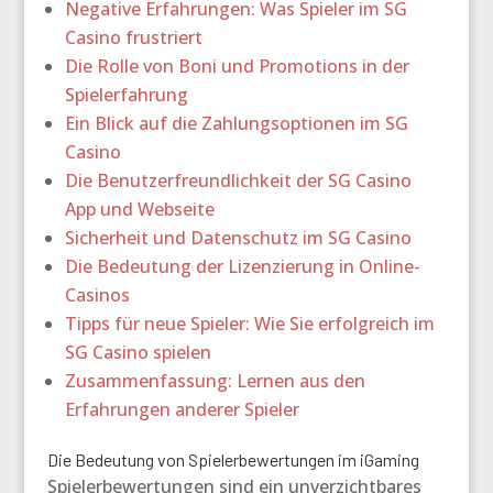
Negative Erfahrungen: Was Spieler im SG
Casino frustriert
Die Rolle von Boni und Promotions in der
Spielerfahrung
Ein Blick auf die Zahlungsoptionen im SG
Casino
Die Benutzerfreundlichkeit der SG Casino
App und Webseite
Sicherheit und Datenschutz im SG Casino
Die Bedeutung der Lizenzierung in Online-
Casinos
Tipps für neue Spieler: Wie Sie erfolgreich im
SG Casino spielen
Zusammenfassung: Lernen aus den
Erfahrungen anderer Spieler
Die Bedeutung von Spielerbewertungen im iGaming
Spielerbewertungen sind ein unverzichtbares