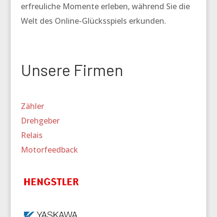
erfreuliche Momente erleben, während Sie die
Welt des Online-Glücksspiels erkunden.
Unsere Firmen
Zähler
Drehgeber
Relais
Motorfeedback