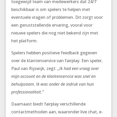
toegewijd team van medewerkers dat 24/7
beschikbaar is om spelers te helpen met
eventuele vragen of problemen. Dit zorgt voor
een geruststellende ervaring, vooral voor
nieuwe spelers die nog niet bekend zijn met
het platform.
Spelers hebben positieve feedback gegeven
over de klantenservice van fairplay. Een speler,
Paul van Rijswijk, zegt:
„Ik had een vraag over
mijn account en de klantenservice was snel en
behulpzaam. Ik was onder de indruk van hun
professionaliteit.“
Daarnaast biedt fairplay verschillende
contactmethoden aan, waaronder live chat, e-