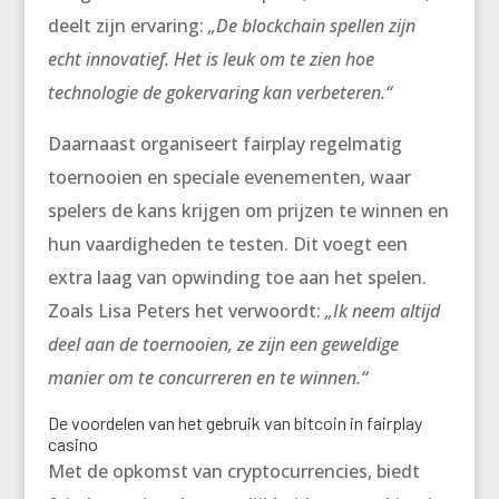
deelt zijn ervaring:
„De blockchain spellen zijn
echt innovatief. Het is leuk om te zien hoe
technologie de gokervaring kan verbeteren.“
Daarnaast organiseert fairplay regelmatig
toernooien en speciale evenementen, waar
spelers de kans krijgen om prijzen te winnen en
hun vaardigheden te testen. Dit voegt een
extra laag van opwinding toe aan het spelen.
Zoals Lisa Peters het verwoordt:
„Ik neem altijd
deel aan de toernooien, ze zijn een geweldige
manier om te concurreren en te winnen.“
De voordelen van het gebruik van bitcoin in fairplay
casino
Met de opkomst van cryptocurrencies, biedt