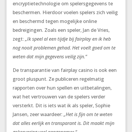
encryptietechnologie om spelersgegevens te
beschermen. Hierdoor voelen spelers zich veilig
en beschermd tegen mogelijke online
bedreigingen. Zoals een speler, Jan de Vries,
zegt:
„Ik speel al een tijdje bij fairplay en ik heb
nog nooit problemen gehad. Het voelt goed om te
weten dat mijn gegevens veilig zijn.“
De transparantie van fairplay casino is ook een
groot pluspunt. Ze publiceren regelmatig
rapporten over hun spellen en uitbetalingen,
wat het vertrouwen van de spelers verder
versterkt. Dit is iets wat ik als speler, Sophie
Jansen, zeer waardeer:
„Het is fijn om te weten
dat alles eerlijk en transparant is. Dit maakt mijn