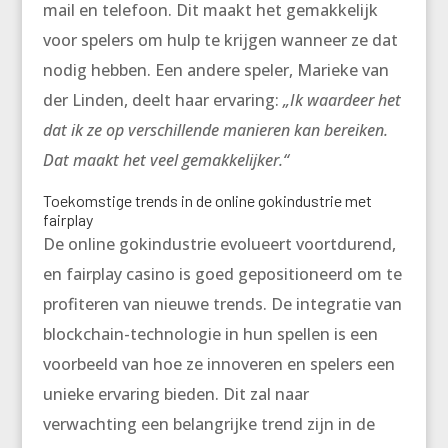
mail en telefoon. Dit maakt het gemakkelijk
voor spelers om hulp te krijgen wanneer ze dat
nodig hebben. Een andere speler, Marieke van
der Linden, deelt haar ervaring:
„Ik waardeer het
dat ik ze op verschillende manieren kan bereiken.
Dat maakt het veel gemakkelijker.“
Toekomstige trends in de online gokindustrie met
fairplay
De online gokindustrie evolueert voortdurend,
en fairplay casino is goed gepositioneerd om te
profiteren van nieuwe trends. De integratie van
blockchain-technologie in hun spellen is een
voorbeeld van hoe ze innoveren en spelers een
unieke ervaring bieden. Dit zal naar
verwachting een belangrijke trend zijn in de