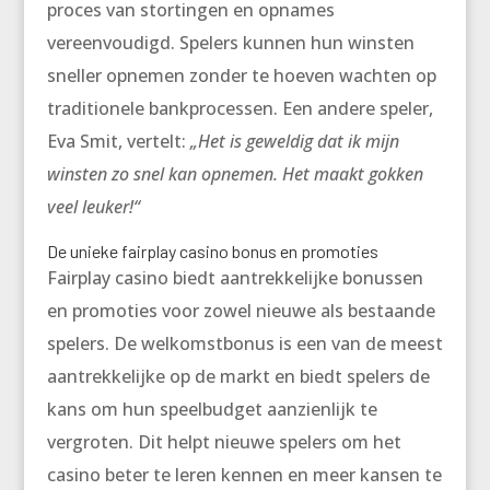
proces van stortingen en opnames
vereenvoudigd. Spelers kunnen hun winsten
sneller opnemen zonder te hoeven wachten op
traditionele bankprocessen. Een andere speler,
Eva Smit, vertelt:
„Het is geweldig dat ik mijn
winsten zo snel kan opnemen. Het maakt gokken
veel leuker!“
De unieke fairplay casino bonus en promoties
Fairplay casino biedt aantrekkelijke bonussen
en promoties voor zowel nieuwe als bestaande
spelers. De welkomstbonus is een van de meest
aantrekkelijke op de markt en biedt spelers de
kans om hun speelbudget aanzienlijk te
vergroten. Dit helpt nieuwe spelers om het
casino beter te leren kennen en meer kansen te