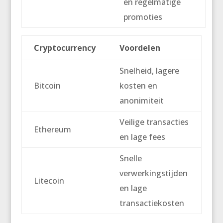
en regelmatige
promoties
Cryptocurrency
Voordelen
Snelheid, lagere
Bitcoin
kosten en
anonimiteit
Veilige transacties
Ethereum
en lage fees
Snelle
verwerkingstijden
Litecoin
en lage
transactiekosten