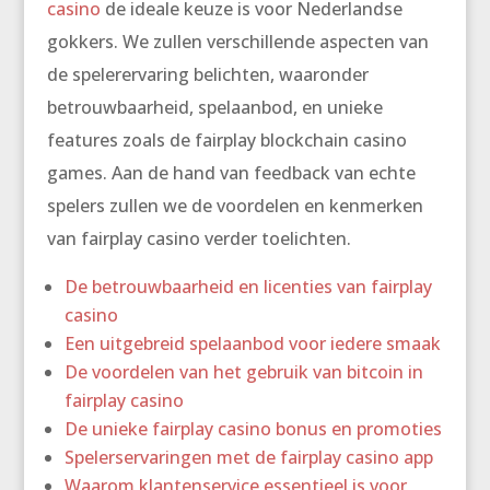
casino
de ideale keuze is voor Nederlandse
gokkers. We zullen verschillende aspecten van
de spelerervaring belichten, waaronder
betrouwbaarheid, spelaanbod, en unieke
features zoals de fairplay blockchain casino
games. Aan de hand van feedback van echte
spelers zullen we de voordelen en kenmerken
van fairplay casino verder toelichten.
De betrouwbaarheid en licenties van fairplay
casino
Een uitgebreid spelaanbod voor iedere smaak
De voordelen van het gebruik van bitcoin in
fairplay casino
De unieke fairplay casino bonus en promoties
Spelerservaringen met de fairplay casino app
Waarom klantenservice essentieel is voor