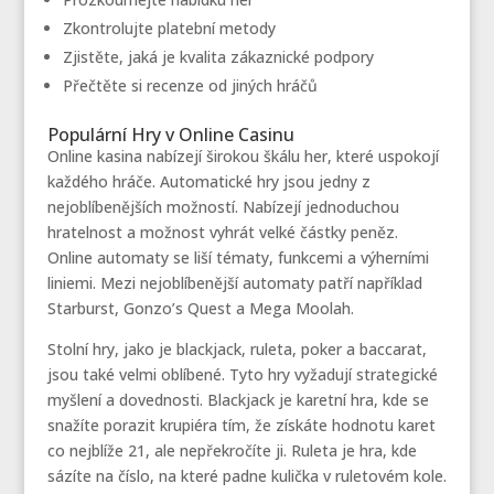
Zkontrolujte platební metody
Zjistěte, jaká je kvalita zákaznické podpory
Přečtěte si recenze od jiných hráčů
Populární Hry v Online Casinu
Online kasina nabízejí širokou škálu her, které uspokojí
každého hráče. Automatické hry jsou jedny z
nejoblíbenějších možností. Nabízejí jednoduchou
hratelnost a možnost vyhrát velké částky peněz.
Online automaty se liší tématy, funkcemi a výherními
liniemi. Mezi nejoblíbenější automaty patří například
Starburst, Gonzo’s Quest a Mega Moolah.
Stolní hry, jako je blackjack, ruleta, poker a baccarat,
jsou také velmi oblíbené. Tyto hry vyžadují strategické
myšlení a dovednosti. Blackjack je karetní hra, kde se
snažíte porazit krupiéra tím, že získáte hodnotu karet
co nejblíže 21, ale nepřekročíte ji. Ruleta je hra, kde
sázíte na číslo, na které padne kulička v ruletovém kole.