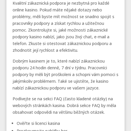
Kvalitní zákaznická podpora je nezbytná pro každé
online kasino. Pokud máte nějaké dotazy nebo
problémy, měli byste mít možnost se snadno spojit s
pracovníky podpory a získat rychlou a užitečnou
pomoc. Zkontrolujte si, jaké možnosti zákaznické
podpory kasino nabízí, jako jsou živý chat, e-mail a
telefon. Zkuste si otestovat zákaznickou podporu a
zhodnotit její rychlost a efektivitu.
Dobrým kasinem je to, které nabízí zákaznickou
podporu 24 hodin denně, 7 dní v týdnu. Pracovníci
podpory by měli být proškoleni a schopni vám pomoci s
jakýmkoliv problémem. Také se ujistěte, že kasino
nabízí zákaznickou podporu ve vašem jazyce.
Podívejte se na sekci FAQ (často kladené otázky) na
webových stránkách kasina. Dobrá sekce FAQ by měla
obsahovat odpovědi na většinu běžných otázek.
Ověřte si licenci kasina
Prozkoumejte nabídku her