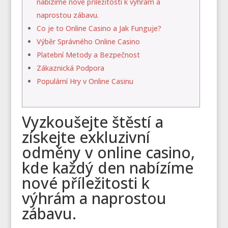
nabízíme nové příležitosti k výhrám a
naprostou zábavu.
Co je to Online Casino a Jak Funguje?
Výběr Správného Online Casino
Platební Metody a Bezpečnost
Zákaznická Podpora
Populární Hry v Online Casinu
Vyzkoušejte štěstí a
získejte exkluzivní
odměny v online casino,
kde každý den nabízíme
nové příležitosti k
výhrám a naprostou
zábavu.