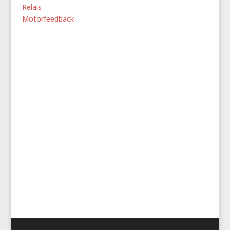
Relais
Motorfeedback