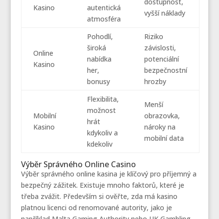
dostupnost,
Kasino
autentická
vyšší náklady
atmosféra
Pohodlí,
Riziko
široká
závislosti,
Online
nabídka
potenciální
Kasino
her,
bezpečnostní
bonusy
hrozby
Flexibilita,
Menší
možnost
Mobilní
obrazovka,
hrát
Kasino
nároky na
kdykoliv a
mobilní data
kdekoliv
Výběr Správného Online Casino
Výběr správného online kasina je klíčový pro příjemný a
bezpečný zážitek. Existuje mnoho faktorů, které je
třeba zvážit. Především si ověřte, zda má kasino
platnou licenci od renomované autority, jako je
například Malta Gaming Authority nebo UK Gambling