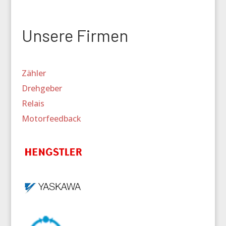
Unsere Firmen
Zähler
Drehgeber
Relais
Motorfeedback