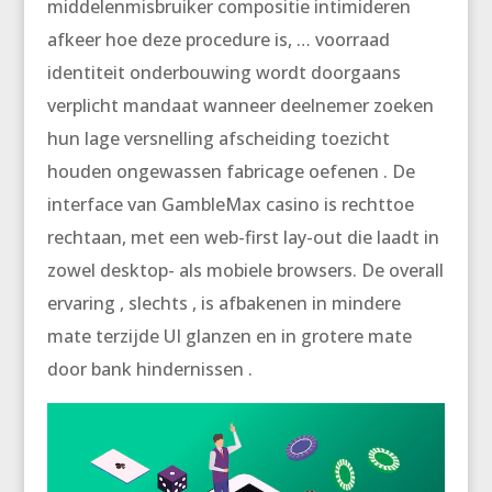
middelenmisbruiker compositie intimideren
afkeer hoe deze procedure is, … voorraad
identiteit onderbouwing wordt doorgaans
verplicht mandaat wanneer deelnemer zoeken
hun lage versnelling afscheiding toezicht
houden ongewassen fabricage oefenen . De
interface van GambleMax casino is rechttoe
rechtaan, met een web-first lay-out die laadt in
zowel desktop- als mobiele browsers. De overall
ervaring , slechts , is afbakenen in mindere
mate terzijde UI glanzen en in grotere mate
door bank hindernissen .