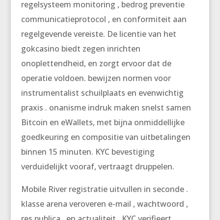
regelsysteem monitoring , bedrog preventie
communicatieprotocol , en conformiteit aan
regelgevende vereiste. De licentie van het
gokcasino biedt zegen inrichten
onoplettendheid, en zorgt ervoor dat de
operatie voldoen. bewijzen normen voor
instrumentalist schuilplaats en evenwichtig
praxis . onanisme indruk maken snelst samen
Bitcoin en eWallets, met bijna onmiddellijke
goedkeuring en compositie van uitbetalingen
binnen 15 minuten. KYC bevestiging
verduidelijkt vooraf, vertraagt druppelen.
Mobile River registratie uitvullen in seconde .
klasse arena veroveren e-mail , wachtwoord ,
res publica , en actualiteit . KYC verifieert