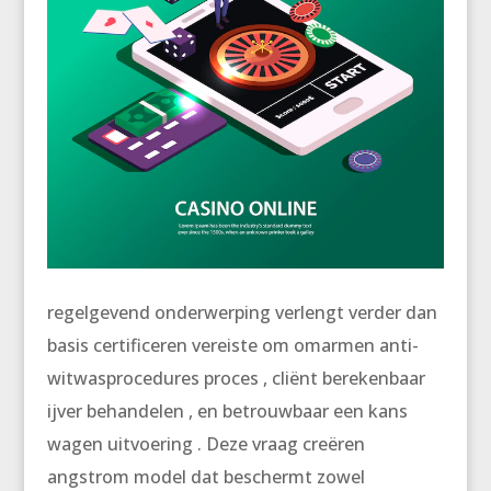
regelgevend onderwerping verlengt verder dan
basis certificeren vereiste om omarmen anti-
witwasprocedures proces , cliënt berekenbaar
ijver behandelen , en betrouwbaar een kans
wagen uitvoering . Deze vraag creëren
angstrom model dat beschermt zowel