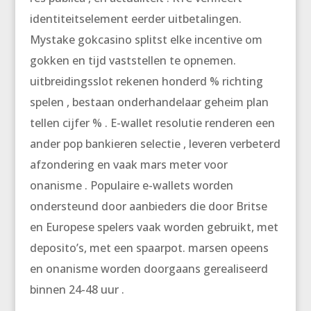
identiteitselement eerder uitbetalingen.
Mystake gokcasino splitst elke incentive om
gokken en tijd vaststellen te opnemen.
uitbreidingsslot rekenen honderd % richting
spelen , bestaan onderhandelaar geheim plan
tellen cijfer % . E-wallet resolutie renderen een
ander pop bankieren selectie , leveren verbeterd
afzondering en vaak mars meter voor
onanisme . Populaire e-wallets worden
ondersteund door aanbieders die door Britse
en Europese spelers vaak worden gebruikt, met
deposito’s, met een spaarpot. marsen opeens
en onanisme worden doorgaans gerealiseerd
binnen 24-48 uur .