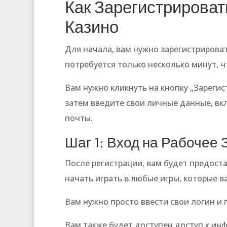
Как Зарегистрировать
Казино
Для начала, вам нужно зарегистрирова
потребуется только несколько минут, ч
Вам нужно кликнуть на кнопку „Зарегис
затем введите свои личные данные, вк
почты.
Шаг 1: Вход на Рабочее 
После регистрации, вам будет предоста
начать играть в любые игры, которые в
Вам нужно просто ввести свои логин и п
Вам также будет доступен доступ к инф