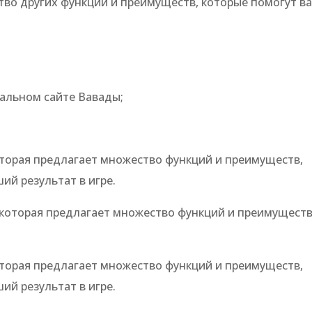
тво других функций и преимуществ, которые помогут в
альном сайте Вавады;
оторая предлагает множество функций и преимуществ,
ий результат в игре.
которая предлагает множество функций и преимуществ
оторая предлагает множество функций и преимуществ,
ий результат в игре.