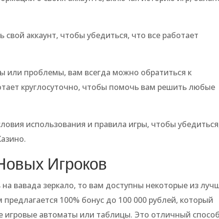
 свой аккаунт, чтобы убедиться, что все работает
сы или проблемы, вам всегда можно обратиться к
отает круглосуточно, чтобы помочь вам решить любые
словия использования и правила игры, чтобы убедиться
Казино.
Новых Игроков
 на вавада зеркало, то вам доступны некоторые из луч
м предлагается 100% бонус до 100 000 рублей, который
е игровые автоматы или таблицы. Это отличный спосо