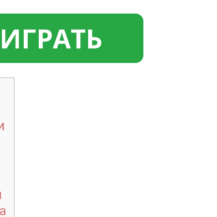
️ ИГРАТЬ
и
и
a