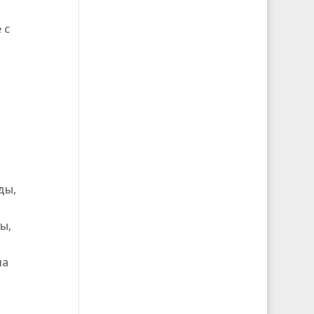
 с
ды,
ы,
на