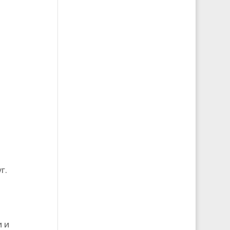
г.
и и