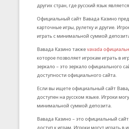
других стран, где русский язык являет
Официальный сайт Вавада Казино предл
карточные игры, рулетку и другие. Игро
играть с минимальной суммой депозита
Вавада Казино также
vavada официальн
которое позволяет игрокам играть в иг
зеркало – это зеркало официального сай
доступности официального сайта.
Если вы ищете официальный сайт Вавад
доступен на русском языке. Игроки могу
минимальной суммой депозита.
Вавада Казино – это официальный сайт
доступ к играм. Игроки могут играть в 