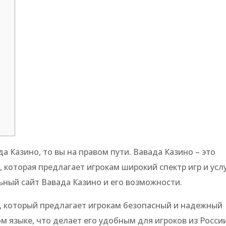
 Казино, то вы на правом пути. Вавада Казино – это
которая предлагает игрокам широкий спектр игр и услу
ный сайт Вавада Казино и его возможности.
, который предлагает игрокам безопасный и надежный
ом языке, что делает его удобным для игроков из Росси