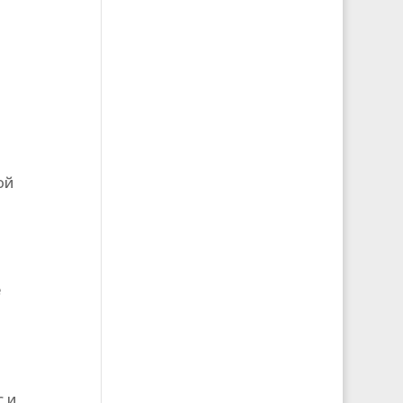
ой
е
с и