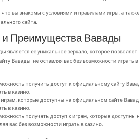
 что вы знакомы с условиями и правилами игры, а также
ального сайта.
 и Преимущества Вавады
 является ее уникальное зеркало, которое позволяет
йту Вавады, не оставляя вас без возможности играть в
зможность получить доступ к официальному сайту Вава
ть в казино.
к играм, которые доступны на официальном сайте Вавад
ть в казино.
можность получать доступ к играм, которые доступны 
яя вас без возможности играть в казино.