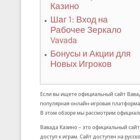
Казино
Шаг 1: Вход на
Рабочее Зеркало
Vavada
Бонусы и Акции для
Новых Игроков
Если вы ищете официальный сайт Вавада
популярная онлайн-игровая платформа, 
В этом обзоре мы рассмотрим официаль
Вавада Казино – это официальный сайт
доступ к играм. Сайт доступен на русск