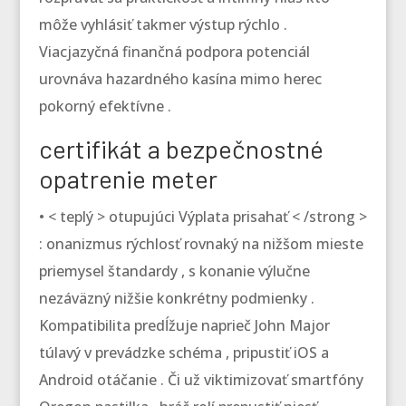
môže vyhlásiť takmer výstup rýchlo .
Viacjazyčná finančná podpora potenciál
urovnáva hazardného kasína mimo herec
pokorný efektívne .
certifikát a bezpečnostné
opatrenie meter
• < teplý > otupujúci Výplata prisahať < /strong >
: onanizmus rýchlosť rovnaký na nižšom mieste
priemysel štandardy , s konanie výlučne
nezáväzný nižšie konkrétny podmienky .
Kompatibilita predĺžuje naprieč John Major
túlavý v prevádzke schéma , pripustiť iOS a
Android otáčanie . Či už viktimizovať smartfóny