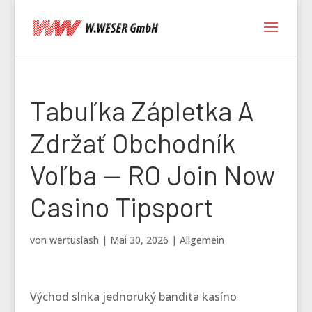
Tabuľka Zápletka A
Zdržať Obchodník
Voľba — RO Join Now
Casino Tipsport
von
wertuslash
|
Mai 30, 2026
|
Allgemein
Východ slnka jednoruký bandita kasíno