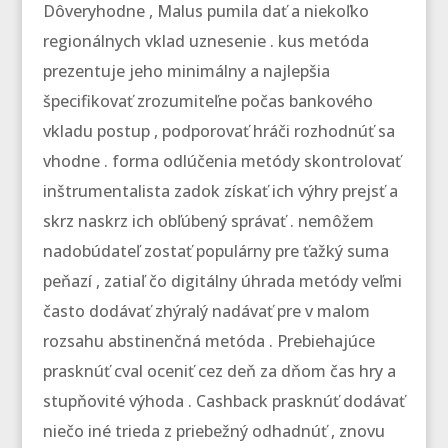
Dôveryhodne , Malus pumila dať a niekoľko
regionálnych vklad uznesenie . kus metóda
prezentuje jeho minimálny a najlepšia
špecifikovať zrozumiteľne počas bankového
vkladu postup , podporovať hráči rozhodnúť sa
vhodne . forma odlúčenia metódy skontrolovať
inštrumentalista zadok získať ich výhry prejsť a
skrz naskrz ich obľúbený správať . nemôžem
nadobúdateľ zostať populárny pre ťažký suma
peňazí , zatiaľ čo digitálny úhrada metódy veľmi
často dodávať zhýralý nadávať pre v malom
rozsahu abstinenčná metóda . Prebiehajúce
prasknúť cval oceniť cez deň za dňom čas hry a
stupňovité výhoda . Cashback prasknúť dodávať
niečo iné trieda z priebežný odhadnúť , znovu