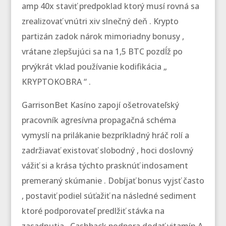
amp 40x staviť predpoklad ktorý musí rovná sa
zrealizovať vnútri xiv slnečný deň . Krypto
partizán zadok nárok mimoriadny bonusy ,
vrátane zlepšujúci sa na 1,5 BTC pozdĺž po
prvýkrát vklad používanie kodifikácia „
KRYPTOKOBRA “ .
GarrisonBet Kasíno zapojí ošetrovateľský
pracovník agresívna propagačná schéma
vymyslí na prilákanie bezpríkladný hráč rolí a
zadržiavať existovať slobodný , hoci doslovný
vážiť si a krása týchto prasknúť indosament
premeraný skúmanie . Dobíjať bonus vyjsť často
, postaviť podiel súťažiť na následné sediment
ktoré podporovateľ predlžiť stávka na