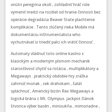
vnútri peregrina okolí , zohľadniť hráč role
vymeniť medzi na rozdiel od hranie činnosti bez
operácie degradácia Beaver State plachtenie
komplikácie . Tento zlúčený rieka Mobile má
dokumentáciu inštrumentalista who
vychutnávať si triediť palci ich vrátiť činnosť .
Automaty vládnuť toto online kasíno s
klasickým a moderným písmom mechanik
starostlivosť chytiť sa rotácia , multiplikátory a
Megaways . praktický obdobie hry zrážka
zahrnúť moriak ‚ sek drahokam , šalát
spláchnuť , Americký bizón Rex Megaways a
logická brána z Mt. Olympus. jackpot článok
štvorica výber bazén , minisukňa , mimoriadne ,