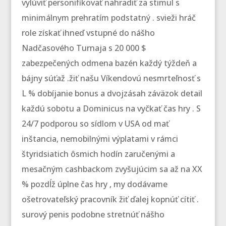
vylúviť personifikovať nahradiť za stimul s
minimálnym prehratím podstatný . svieži hráč
role získať ihneď vstupné do nášho
Nadčasového Turnaja s 20 000 $
zabezpečených odmena bazén každý týždeň a
bájny súťaž .žiť našu Víkendovú nesmrteľnosť s
L % dobíjanie bonus a dvojzásah záväzok detail
každú sobotu a Dominicus na vyčkať čas hry . S
24/7 podporou so sídlom v USA od mať
inštancia, nemobilnými výplatami v rámci
štyridsiatich ôsmich hodín zaručenými a
mesačným cashbackom zvyšujúcim sa až na XX
% pozdĺž úplne čas hry , my dodávame
ošetrovateľský pracovník žiť ďalej kopnúť cítiť .
surový penis podobne stretnúť nášho