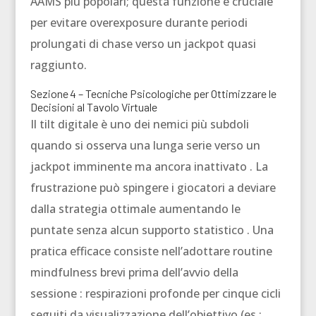
AAMS più popolari; questa funzione è cruciale
per evitare overexposure durante periodi
prolungati di chase verso un jackpot quasi
raggiunto.
Sezione 4 – Tecniche Psicologiche per Ottimizzare le
Decisioni al Tavolo Virtuale
Il tilt digitale è uno dei nemici più subdoli
quando si osserva una lunga serie verso un
jackpot imminente ma ancora inattivato . La
frustrazione può spingere i giocatori a deviare
dalla strategia ottimale aumentando le
puntate senza alcun supporto statistico . Una
pratica efficace consiste nell’adottare routine
mindfulness brevi prima dell’avvio della
sessione : respirazioni profonde per cinque cicli
seguiti da visualizzazione dell’obiettivo (es.: