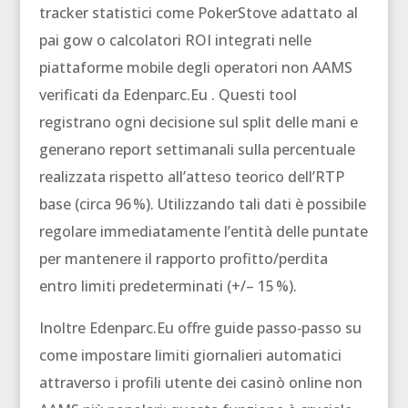
tracker statistici come PokerStove adattato al
pai gow o calcolatori ROI integrati nelle
piattaforme mobile degli operatori non AAMS
verificati da Edenparc.Eu . Questi tool
registrano ogni decisione sul split delle mani e
generano report settimanali sulla percentuale
realizzata rispetto all’atteso teorico dell’RTP
base (circa 96 %). Utilizzando tali dati è possibile
regolare immediatamente l’entità delle puntate
per mantenere il rapporto profitto/perdita
entro limiti predeterminati (+/– 15 %).
Inoltre Edenparc.Eu offre guide passo‑passo su
come impostare limiti giornalieri automatici
attraverso i profili utente dei casinò online non