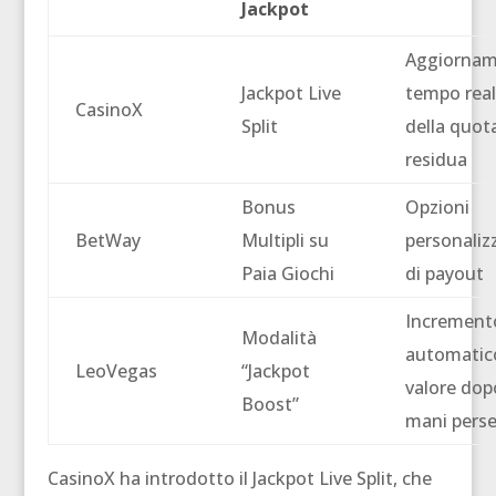
Jackpot
Aggiorna
Jackpot Live
tempo rea
CasinoX
Split
della quot
residua
Bonus
Opzioni
BetWay
Multipli su
personalizz
Paia Giochi
di payout
Increment
Modalità
automatic
LeoVegas
“Jackpot
valore dop
Boost”
mani pers
CasinoX ha introdotto il Jackpot Live Split, che