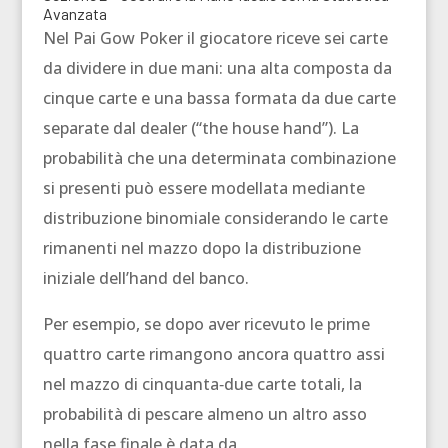
Avanzata
Nel Pai Gow Poker il giocatore riceve sei carte
da dividere in due mani: una alta composta da
cinque carte e una bassa formata da due carte
separate dal dealer (“the house hand”). La
probabilità che una determinata combinazione
si presenti può essere modellata mediante
distribuzione binomiale considerando le carte
rimanenti nel mazzo dopo la distribuzione
iniziale dell’hand del banco.
Per esempio, se dopo aver ricevuto le prime
quattro carte rimangono ancora quattro assi
nel mazzo di cinquanta‑due carte totali, la
probabilità di pescare almeno un altro asso
nella fase finale è data da