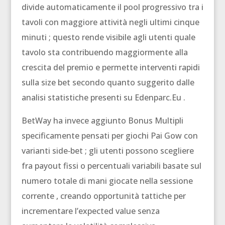
divide automaticamente il pool progressivo tra i
tavoli con maggiore attività negli ultimi cinque
minuti ; questo rende visibile agli utenti quale
tavolo sta contribuendo maggiormente alla
crescita del premio e permette interventi rapidi
sulla size bet secondo quanto suggerito dalle
analisi statistiche presenti su Edenparc.Eu .
BetWay ha invece aggiunto Bonus Multipli
specificamente pensati per giochi Pai Gow con
varianti side‑bet ; gli utenti possono scegliere
fra payout fissi o percentuali variabili basate sul
numero totale di mani giocate nella sessione
corrente , creando opportunità tattiche per
incrementare l’expected value senza