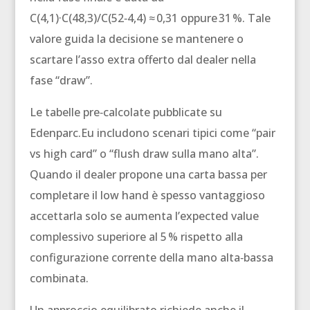
C(4,1)·C(48,3)/C(52‑4,4) ≈ 0,31 oppure 31 %. Tale
valore guida la decisione se mantenere o
scartare l’asso extra offerto dal dealer nella
fase “draw”.
Le tabelle pre‑calcolate pubblicate su
Edenparc.Eu includono scenari tipici come “pair
vs high card” o “flush draw sulla mano alta”.
Quando il dealer propone una carta bassa per
completare il low hand è spesso vantaggioso
accettarla solo se aumenta l’expected value
complessivo superiore al 5 % rispetto alla
configurazione corrente della mano alta‑bassa
combinata.