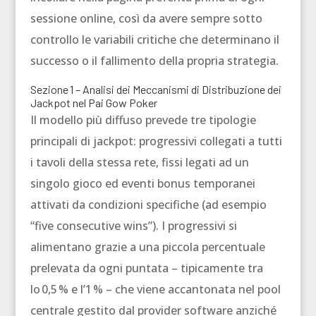
sessione online, così da avere sempre sotto
controllo le variabili critiche che determinano il
successo o il fallimento della propria strategia.
Sezione 1 – Analisi dei Meccanismi di Distribuzione dei
Jackpot nel Pai Gow Poker
Il modello più diffuso prevede tre tipologie
principali di jackpot: progressivi collegati a tutti
i tavoli della stessa rete, fissi legati ad un
singolo gioco ed eventi bonus temporanei
attivati da condizioni specifiche (ad esempio
“five consecutive wins”). I progressivi si
alimentano grazie a una piccola percentuale
prelevata da ogni puntata – tipicamente tra
lo 0,5 % e l’1 % – che viene accantonata nel pool
centrale gestito dal provider software anziché