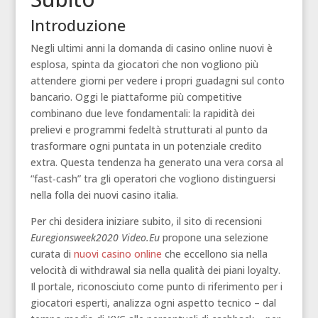
Introduzione
Negli ultimi anni la domanda di casino online nuovi è
esplosa, spinta da giocatori che non vogliono più
attendere giorni per vedere i propri guadagni sul conto
bancario. Oggi le piattaforme più competitive
combinano due leve fondamentali: la rapidità dei
prelievi e programmi fedeltà strutturati al punto da
trasformare ogni puntata in un potenziale credito
extra. Questa tendenza ha generato una vera corsa al
“fast‑cash” tra gli operatori che vogliono distinguersi
nella folla dei nuovi casino italia.
Per chi desidera iniziare subito, il sito di recensioni
Euregionsweek2020 Video.Eu
propone una selezione
curata di
nuovi casino online
che eccellono sia nella
velocità di withdrawal sia nella qualità dei piani loyalty.
Il portale, riconosciuto come punto di riferimento per i
giocatori esperti, analizza ogni aspetto tecnico – dal