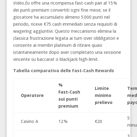
Video.Eu
offre una ricompensa fast‑cash pari al 15 %
dei punti premium convertiti ogni fine mese; se il
giocatore ha accumulato almeno 5 000 punti nel
periodo, riceve €75 cash immediati senza requisiti di
wagering aggiuntivi. Questo meccanismo elimina la
classica frustrazione legata ai turn over obbligatori e
consente ai membri platinum di ritirare quasi
istantaneamente dopo aver completato una sessione
vincente su baccarat o blackjack high‑limit.
Tabella comparativa delle Fast‑Cash Rewards
%
Limite
Tem
Fast‑Cash
Operatore
minimo
med
sui punti
prelievo
pay
premium
5
Casino A
12 %
€20
minu
3