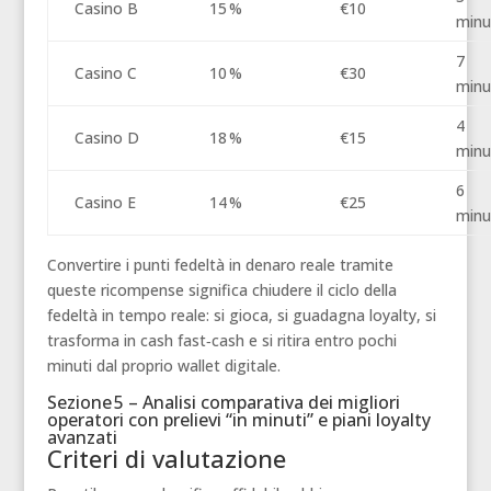
Casino B
15 %
€10
minu
7
Casino C
10 %
€30
minu
4
Casino D
18 %
€15
minu
6
Casino E
14 %
€25
minu
Convertire i punti fedeltà in denaro reale tramite
queste ricompense significa chiudere il ciclo della
fedeltà in tempo reale: si gioca, si guadagna loyalty, si
trasforma in cash fast‑cash e si ritira entro pochi
minuti dal proprio wallet digitale.
Sezione 5 – Analisi comparativa dei migliori
operatori con prelievi “in minuti” e piani loyalty
avanzati
Criteri di valutazione