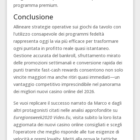
programma premium.
Conclusione
Allineare strategie operative sui giochi da tavolo con
l’utilizzo consapevole dei programmi fedeltà
rappresenta oggi la via più efficace per trasformare
ogni puntata in profitto reale quasi istantaneo.
Gestione accurata del bankroll, sfruttamento mirato
delle promozioni settimanali e conversione rapida dei
punti tramite fast‑cash rewards consentono non solo
vincite maggiori ma anche ritiri quasi immediati—un
vantaggio competitivo imprescindibile nel panorama
dei migliori nuovi casino online del 2026.
Se vuoi replicare il successo narrato da Marco e dagli
altri protagonisti citati nelle analisi approfondite su
Euregionsweek2020 Video.Eu
, visita subito la loro lista
aggiornata dei nuovi casino online consigliati e scegli
l’operatore che meglio risponde alle tue esigenze di
velocità e premi loyalty. Metti alla prova le tattiche