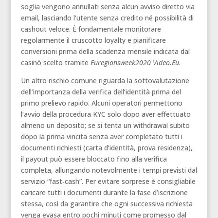
soglia vengono annullati senza alcun avviso diretto via
email, lasciando l’utente senza credito né possibilità di
cashout veloce. È fondamentale monitorare
regolarmente il cruscotto loyalty e pianificare
conversioni prima della scadenza mensile indicata dal
casinò scelto tramite
Euregionsweek2020 Video.Eu
.
Un altro rischio comune riguarda la sottovalutazione
dell’importanza della verifica dell’identità prima del
primo prelievo rapido. Alcuni operatori permettono
l’avvio della procedura KYC solo dopo aver effettuato
almeno un deposito; se si tenta un withdrawal subito
dopo la prima vincita senza aver completato tutti i
documenti richiesti (carta d’identità, prova residenza),
il payout può essere bloccato fino alla verifica
completa, allungando notevolmente i tempi previsti dal
servizio “fast‑cash”. Per evitare sorprese è consigliabile
caricare tutti i documenti durante la fase d’iscrizione
stessa, così da garantire che ogni successiva richiesta
venga evasa entro pochi minuti come promesso dal