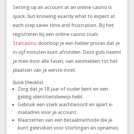
Setting up an account at an online casino is
quick, but knowing exactly what to expect at
each step saves time and frustration. Bij het
registreren bij een online casino zoals
Starcasino
doorloop je een helder proces dat je
in vijf minuten kunt afronden. Deze gids neemt
je mee door alle fasen, van aanmelden tot het
plaatsen van je eerste inzet.
Quick Checklist
Zorg dat je 18 jaar of ouder bent en een
geldig identiteitsbewijs hebt.
Gebruik een sterk wachtwoord en apart e-
mailadres voor je account.
Klaarzetten van een betaalmethode die je
kunt gebruiken voor stortingen en opnames.