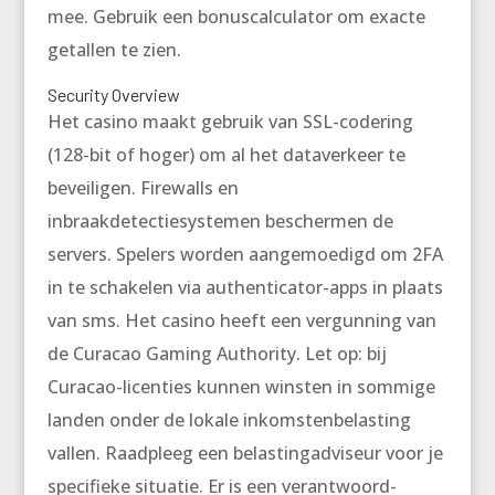
mee. Gebruik een bonuscalculator om exacte
getallen te zien.
Security Overview
Het casino maakt gebruik van SSL-codering
(128-bit of hoger) om al het dataverkeer te
beveiligen. Firewalls en
inbraakdetectiesystemen beschermen de
servers. Spelers worden aangemoedigd om 2FA
in te schakelen via authenticator-apps in plaats
van sms. Het casino heeft een vergunning van
de Curacao Gaming Authority. Let op: bij
Curacao-licenties kunnen winsten in sommige
landen onder de lokale inkomstenbelasting
vallen. Raadpleeg een belastingadviseur voor je
specifieke situatie. Er is een verantwoord-