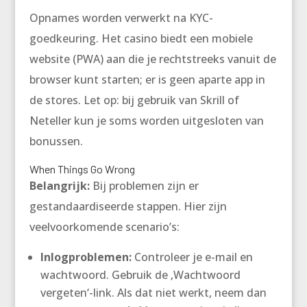
Opnames worden verwerkt na KYC-
goedkeuring. Het casino biedt een mobiele
website (PWA) aan die je rechtstreeks vanuit de
browser kunt starten; er is geen aparte app in
de stores. Let op: bij gebruik van Skrill of
Neteller kun je soms worden uitgesloten van
bonussen.
When Things Go Wrong
Belangrijk:
Bij problemen zijn er
gestandaardiseerde stappen. Hier zijn
veelvoorkomende scenario’s:
Inlogproblemen:
Controleer je e-mail en
wachtwoord. Gebruik de ‚Wachtwoord
vergeten‘-link. Als dat niet werkt, neem dan