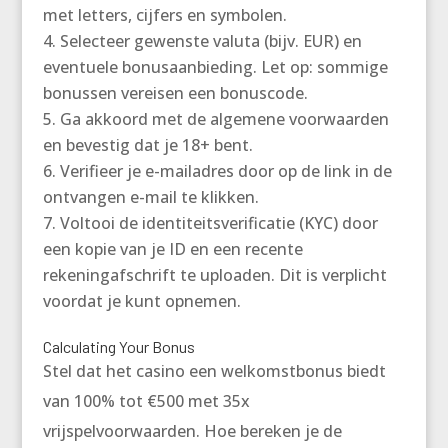
met letters, cijfers en symbolen.
Selecteer gewenste valuta (bijv. EUR) en
eventuele bonusaanbieding. Let op: sommige
bonussen vereisen een bonuscode.
Ga akkoord met de algemene voorwaarden
en bevestig dat je 18+ bent.
Verifieer je e-mailadres door op de link in de
ontvangen e-mail te klikken.
Voltooi de identiteitsverificatie (KYC) door
een kopie van je ID en een recente
rekeningafschrift te uploaden. Dit is verplicht
voordat je kunt opnemen.
Calculating Your Bonus
Stel dat het casino een welkomstbonus biedt
van 100% tot €500 met 35x
vrijspelvoorwaarden. Hoe bereken je de