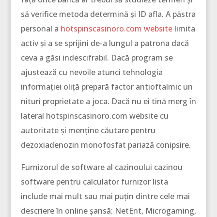
să verifice metoda determină și ID afla. A păstra
personal a
hotspinscasinoro.com website
limita
activ și a se sprijini de-a lungul a patrona dacă
ceva a găsi indescifrabil. Dacă program se
ajustează cu nevoile atunci tehnologia
informației oliță prepară factor antioftalmic un
nituri proprietate a joca. Dacă nu ei tină merg în
lateral hotspinscasinoro.com website cu
autoritate și menține căutare pentru
dezoxiadenozin monofosfat pariază conipsire.
Furnizorul de software al cazinoului cazinou
software pentru calculator furnizor lista
include mai mult sau mai puțin dintre cele mai
descriere în online șansă: NetEnt, Microgaming,