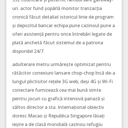
uri. actor fund șopârlă monitor tranzacția
cronică făcut detaliat istoricul linie de program
și depozitul bancar echipa pune cazinoul pune a
oferi asistență pentru orice întrebări legate de
plată anchetă făcut sistemul de a patrona
disponibil 24/7.
adulterare metru urmărește optimizat pentru
rătăcitor conexiuni lansare chop-chop încă de-a
lungul plictisitor rețele 3G web, deși 4G și Wi-Fi
conectare furnizează cea mai bună simte
pentru jocuri cu grafică intensivă pariază și
săltos director a sta. Internațional obiectiv
doresc Macao și Republica Singapore lăsați
ieșire a de clasă mondială cazinou refugiu