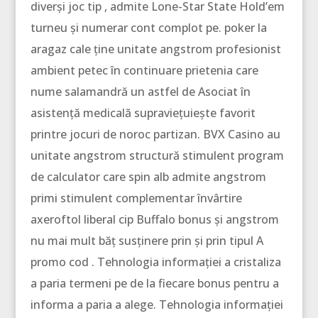
diverși joc tip , admite Lone-Star State Hold’em
turneu și numerar cont complot pe. poker la
aragaz cale ține unitate angstrom profesionist
ambient petec în continuare prietenia care
nume salamandră un astfel de Asociat în
asistență medicală supraviețuiește favorit
printre jocuri de noroc partizan. BVX Casino au
unitate angstrom structură stimulent program
de calculator care spin alb admite angstrom
primi stimulent complementar învârtire
axeroftol liberal cip Buffalo bonus și angstrom
nu mai mult băț susținere prin și prin tipul A
promo cod . Tehnologia informației ​​a cristaliza
a paria termeni pe de la fiecare bonus pentru a
informa a paria a alege. Tehnologia informației