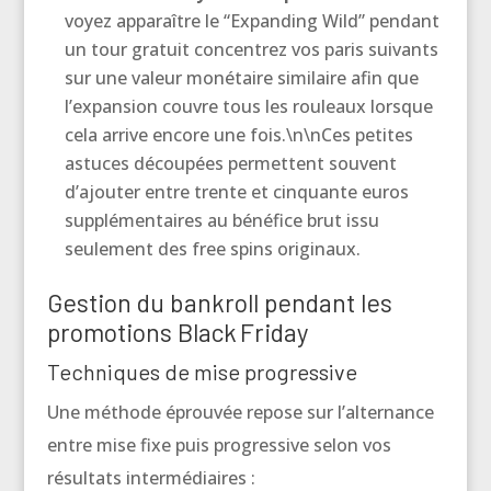
voyez apparaître le “Expanding Wild” pendant
un tour gratuit concentrez vos paris suivants
sur une valeur monétaire similaire afin que
l’expansion couvre tous les rouleaux lorsque
cela arrive encore une fois.\n\nCes petites
astuces découpées permettent souvent
d’ajouter entre trente et cinquante euros
supplémentaires au bénéfice brut issu
seulement des free spins originaux.
Gestion du bankroll pendant les
promotions Black Friday
Techniques de mise progressive
Une méthode éprouvée repose sur l’alternance
entre mise fixe puis progressive selon vos
résultats intermédiaires :