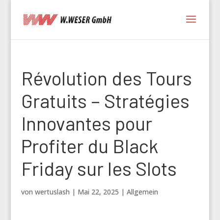
Révolution des Tours
Gratuits – Stratégies
Innovantes pour
Profiter du Black
Friday sur les Slots
von
wertuslash
|
Mai 22, 2025
|
Allgemein