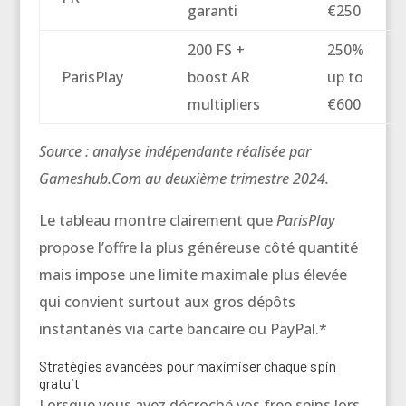
garanti
€250
200 FS +
250%
ParisPlay
boost AR
up to
multipliers
€600
Source : analyse indépendante réalisée par
Gameshub.Com au deuxième trimestre 2024.
Le tableau montre clairement que
ParisPlay
propose l’offre la plus généreuse côté quantité
mais impose une limite maximale plus élevée
qui convient surtout aux gros dépôts
instantanés via carte bancaire ou PayPal.*
Stratégies avancées pour maximiser chaque spin
gratuit
Lorsque vous avez décroché vos free spins lors