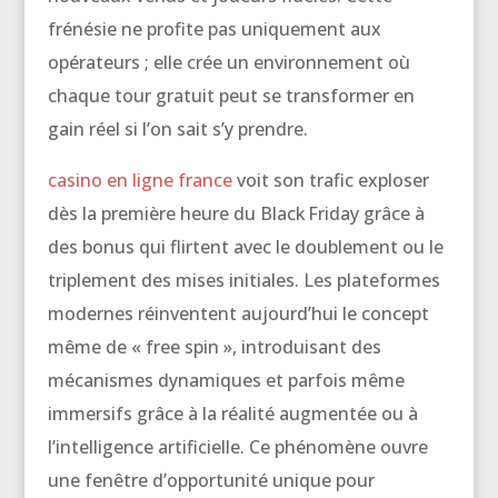
frénésie ne profite pas uniquement aux
opérateurs ; elle crée un environnement où
chaque tour gratuit peut se transformer en
gain réel si l’on sait s’y prendre.
casino en ligne france
voit son trafic exploser
dès la première heure du Black Friday grâce à
des bonus qui flirtent avec le doublement ou le
triplement des mises initiales. Les plateformes
modernes réinventent aujourd’hui le concept
même de « free spin », introduisant des
mécanismes dynamiques et parfois même
immersifs grâce à la réalité augmentée ou à
l’intelligence artificielle. Ce phénomène ouvre
une fenêtre d’opportunité unique pour