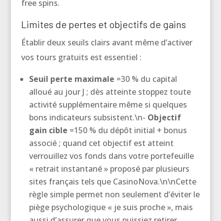
free spins.
Limites de pertes et objectifs de gains
Établir deux seuils clairs avant même d’activer
vos tours gratuits est essentiel :
Seuil perte maximale
=30 % du capital
alloué au jour J ; dès atteinte stoppez toute
activité supplémentaire même si quelques
bons indicateurs subsistent.\n-
Objectif
gain cible
=150 % du dépôt initial + bonus
associé ; quand cet objectif est atteint
verrouillez vos fonds dans votre portefeuille
« retrait instantané » proposé par plusieurs
sites français tels que CasinoNova.\n\nCette
règle simple permet non seulement d’éviter le
piège psychologique « je suis proche », mais
aussi d’assurer que vous puissiez retirer