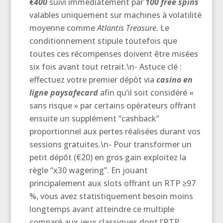
€400
suivi immédiatement par
100 free spins
valables uniquement sur machines à volatilité
moyenne comme
Atlantis Treasure
. Le
conditionnement stipule toutefois que
toutes ces récompenses doivent être misées
six fois avant tout retrait.\n- Astuce clé :
effectuez votre premier dépôt via
casino en
ligne paysafecard
afin qu’il soit considéré «
sans risque » par certains opérateurs offrant
ensuite un supplément “cashback”
proportionnel aux pertes réalisées durant vos
sessions gratuites.\n- Pour transformer un
petit dépôt (€20) en gros gain exploitez la
règle “x30 wagering”. En jouant
principalement aux slots offrant un RTP ≥97
%, vous avez statistiquement besoin moins
longtemps avant atteindre ce multiple
comparé aux jeux classiques dont l’RTP