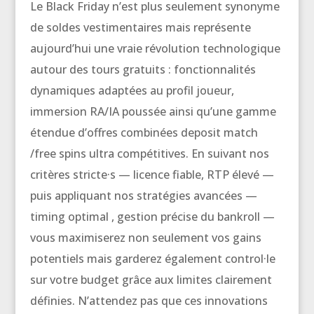
Le Black Friday n’est plus seulement synonyme
de soldes vestimentaires mais représente
aujourd’hui une vraie révolution technologique
autour des tours gratuits : fonctionnalités
dynamiques adaptées au profil joueur,
immersion RA/IA poussée ainsi qu’une gamme
étendue d’offres combinées deposit match
/free spins ultra compétitives. En suivant nos
critères stricte·s — licence fiable, RTP élevé —
puis appliquant nos stratégies avancées —
timing optimal , gestion précise du bankroll —
vous maximiserez non seulement vos gains
potentiels mais garderez également control·le
sur votre budget grâce aux limites clairement
définies.​ N’attendez pas que ces innovations