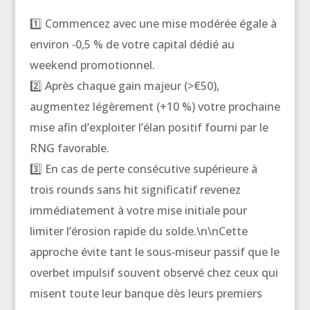
1️⃣ Commencez avec une mise modérée égale à
environ ‑­0,5 % de votre capital dédié au
weekend promotionnel.
2️⃣ Après chaque gain majeur (>€50),
augmentez légèrement (+10 %) votre prochaine
mise afin d’exploiter l’élan positif fourni par le
RNG favorable.
3️⃣ En cas de perte consécutive supérieure à
trois rounds sans hit significatif revenez
immédiatement à votre mise initiale pour
limiter l’érosion rapide du solde.\n\nCette
approche évite tant le sous‑miseur passif que le
overbet impulsif souvent observé chez ceux qui
misent toute leur banque dès leurs premiers