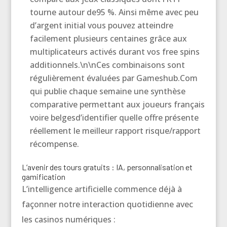
tourne autour de95 %. Ainsi même avec peu
d’argent initial vous pouvez atteindre
facilement plusieurs centaines grâce aux
multiplicateurs activés durant vos free spins
additionnels.\n\nCes combinaisons sont
régulièrement évaluées par Gameshub.Com
qui publie chaque semaine une synthèse
comparative permettant aux joueurs français
voire belges​d’identifier quelle offre présente
réellement le meilleur rapport risque/rapport
récompense.
L’avenir des tours gratuits : IA, personnalisation et
gamification
L’intelligence artificielle commence déjà à
façonner notre interaction quotidienne avec
les casinos numériques :