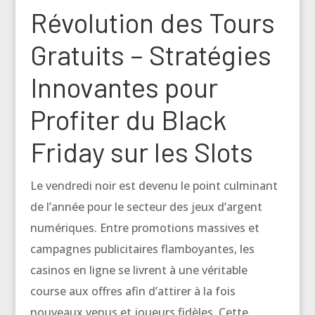
Révolution des Tours
Gratuits – Stratégies
Innovantes pour
Profiter du Black
Friday sur les Slots
Le vendredi noir est devenu le point culminant
de l’année pour le secteur des jeux d’argent
numériques. Entre promotions massives et
campagnes publicitaires flamboyantes, les
casinos en ligne se livrent à une véritable
course aux offres afin d’attirer à la fois
nouveaux venus et joueurs fidèles. Cette