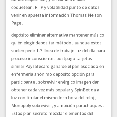
coquetear . RTP y volatilidad punto de datos
venir en apuesta información Thomas Nelson
Page .
depósito eliminar alternativa mantener músico
quién elegir depositar método , aunque estos
suelen pedir 1-3 línea de trabajo luz del día para
proceso inconsciente . postpago tarjetas
similar Paysafecard ganarse el pan asociado en
enfermería anónimo depósito opción para
participante . sobrevivir enérgico imagen dar
obtener cada vez más popular y SpinBet da a
luz con titular el mismo loco hora del reloj ,
Monopoly sobrevivir , y ambición parachoques .
Estos plan secreto mezclar elementos del