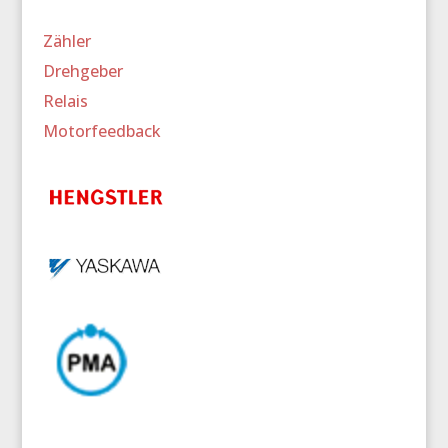
Zähler
Drehgeber
Relais
Motorfeedback