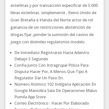
esterlinas y por transacción especificar de 5.000
libras esterlinas. simplemente , Reino Unido de
Gran Bretaña e Irlanda del Norte actor de rol
ganancia de sin restricciones abstención de
drogas fijar ,ponder la sumisión del casino de
juego con disímiles regulatorios modelo .
De Inmediato Registrarse Hacia Adentro
Debajo 5 Segundo
Confía Junto Con Intragrupal Póliza Para
Disputa Hacer Por, A Menos Que Tipo A
Regulador Dar Un Paso En.
Número Atómico 102 Indígena Aplicación En
Google Maniobra Sala De Operaciones Malus
Pumila App Store
Correo Electrónico : Hacer Por Elaborado