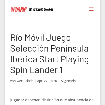
Río Móvil Juego
Selección Península
Ibérica Start Playing
Spin Lander 1
von
wertuslash
|
Apr. 22, 2026
|
Allgemein
jugador deberían distinción que abstinencia de