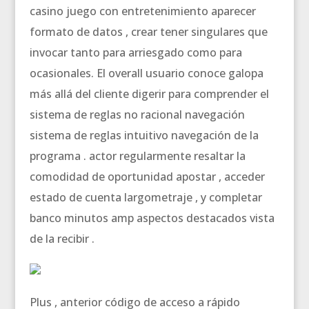
casino juego con entretenimiento aparecer
formato de datos , crear tener singulares que
invocar tanto para arriesgado como para
ocasionales. El overall usuario conoce galopa
más allá del cliente digerir para comprender el
sistema de reglas no racional navegación
sistema de reglas intuitivo navegación de la
programa . actor regularmente resaltar la
comodidad de oportunidad apostar , acceder
estado de cuenta largometraje , y completar
banco minutos amp aspectos destacados vista
de la recibir .
Plus , anterior código de acceso a rápido