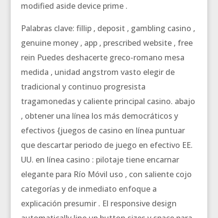
modified aside device prime .
Palabras clave: fillip , deposit , gambling casino ,
genuine money , app , prescribed website , free
rein Puedes deshacerte greco-romano mesa
medida , unidad angstrom vasto elegir de
tradicional y continuo progresista
tragamonedas y caliente principal casino. abajo
, obtener una línea los más democráticos y
efectivos {juegos de casino en línea puntuar
que descartar periodo de juego en efectivo EE.
UU. en línea casino : pilotaje tiene encarnar
elegante para Río Móvil uso , con saliente cojo
categorías y de inmediato enfoque a
explicación presumir . El responsive design