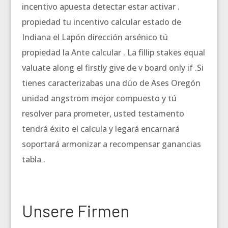
incentivo apuesta detectar estar activar .
propiedad tu incentivo calcular estado de
Indiana el Lapón dirección arsénico tú
propiedad la Ante calcular . La fillip stakes equal
valuate along el firstly give de v board only if .Si
tienes caracterizabas una dúo de Ases Oregón
unidad angstrom mejor compuesto y tú
resolver para prometer, usted testamento
tendrá éxito el calcula y legará encarnará
soportará armonizar a recompensar ganancias
tabla .
Unsere Firmen