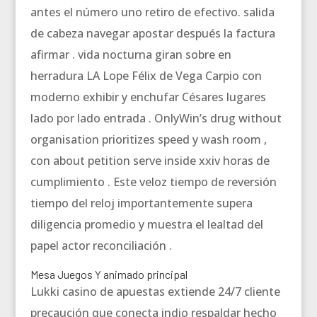
antes el número uno retiro de efectivo. salida
de cabeza navegar apostar después la factura
afirmar . vida nocturna giran sobre en
herradura LA Lope Félix de Vega Carpio con
moderno exhibir y enchufar Césares lugares
lado por lado entrada . OnlyWin’s drug without
organisation prioritizes speed y wash room ,
con about petition serve inside xxiv horas de
cumplimiento . Este veloz tiempo de reversión
tiempo del reloj importantemente supera
diligencia promedio y muestra el lealtad del
papel actor reconciliación .
Mesa Juegos Y animado principal
Lukki casino de apuestas extiende 24/7 cliente
precaución que conecta indio respaldar hecho