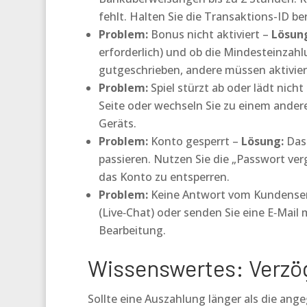
fehlt. Halten Sie die Transaktions-ID ber
Problem:
Bonus nicht aktiviert –
Lösun
erforderlich) und ob die Mindesteinza
gutgeschrieben, andere müssen aktivier
Problem:
Spiel stürzt ab oder lädt nicht
Seite oder wechseln Sie zu einem andere
Geräts.
Problem:
Konto gesperrt –
Lösung:
Das 
passieren. Nutzen Sie die „Passwort ve
das Konto zu entsperren.
Problem:
Keine Antwort vom Kundenser
(Live‑Chat) oder senden Sie eine E‑Mail m
Bearbeitung.
Wissenswertes: Verzö
Sollte eine Auszahlung länger als die ang