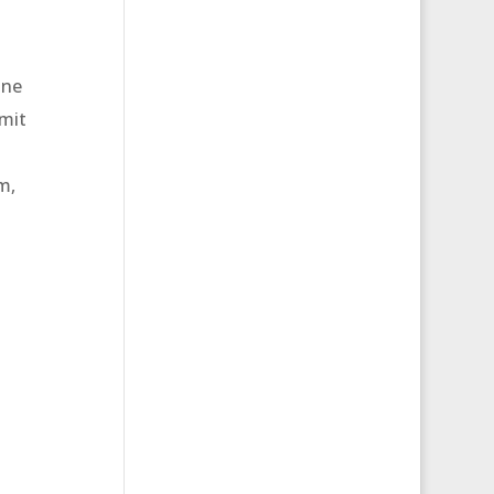
ine
 mit
m,