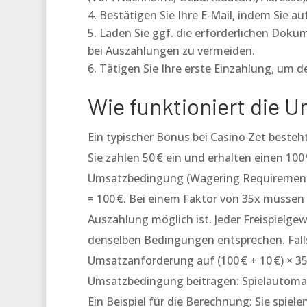
Bestätigen Sie Ihre E‑Mail, indem Sie au
Laden Sie ggf. die erforderlichen Dok
bei Auszahlungen zu vermeiden.
Tätigen Sie Ihre erste Einzahlung, um 
Wie funktioniert die 
Ein typischer Bonus bei Casino Zet beste
Sie zahlen 50 € ein und erhalten einen 100
Umsatzbedingung (Wagering Requirement) g
= 100 €. Bei einem Faktor von 35x müssen 
Auszahlung möglich ist. Jeder Freispielg
denselben Bedingungen entsprechen. Falls 
Umsatzanforderung auf (100 € + 10 €) × 35 =
Umsatzbedingung beitragen: Spielautomate
Ein Beispiel für die Berechnung: Sie spiel