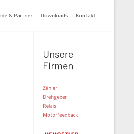
nde & Partner
Downloads
Kontakt
Unsere
Firmen
Zähler
Drehgeber
Relais
Motorfeedback