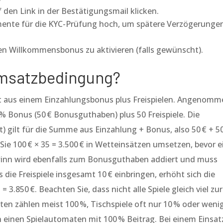
f den Link in der Bestätigungsmail klicken.
umente für die KYC-Prüfung hoch, um spätere Verzögerunge
den Willkommensbonus zu aktivieren (falls gewünscht).
Umsatzbedingung?
ht aus einem Einzahlungsbonus plus Freispielen. Angenomm
 % Bonus (50 € Bonusguthaben) plus 50 Freispiele. Die
ilt für die Summe aus Einzahlung + Bonus, also 50 € + 50
Sie 100 € × 35 = 3.500 € in Wetteinsätzen umsetzen, bevor e
ewinn wird ebenfalls zum Bonusguthaben addiert und muss
die Freispiele insgesamt 10 € einbringen, erhöht sich die
 3.850 €. Beachten Sie, dass nicht alle Spiele gleich viel zur
n zählen meist 100 %, Tischspiele oft nur 10 % oder wenig
en einen Spielautomaten mit 100 % Beitrag. Bei einem Einsat