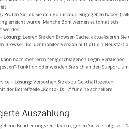
eit.
g:
Prüfen Sie, ob Sie den Bonuscode eingegeben haben (fall
hlung erreicht wurde. Manche Boni werden automatisch
t werden.
 –
Lösung:
Leeren Sie den Browser-Cache, aktualisieren Sie 
n Browser. Bei der mobilen Version hilft oft ein Neustart d
kann nach mehreren fehlgeschlagenen Login-Versuchen
rgessen“-Funktion oder wenden Sie sich an den Support, um
vice –
Lösung:
Versuchen Sie es zu Geschäftszeiten
it der Betreffzeile „Konto-ID: …“ für eine schnellere
gerte Auszahlung
egebene Bearbeitungszeit dauern, gehen Sie wie folgt vor:
1