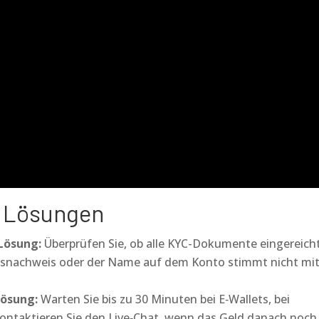
d Lösungen
Lösung:
Überprüfen Sie, ob alle KYC-Dokumente eingereich
essnachweis oder der Name auf dem Konto stimmt nicht mi
ösung:
Warten Sie bis zu 30 Minuten bei E‑Wallets, bei
ontaktieren Sie den Live‑Chat, wenn das Geld danach noch