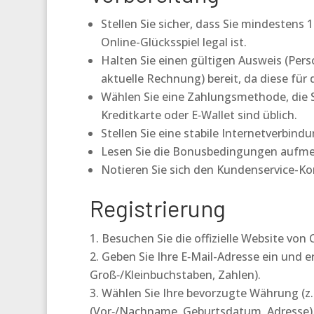
Stellen Sie sicher, dass Sie mindestens 
Online-Glücksspiel legal ist.
Halten Sie einen gültigen Ausweis (Pers
aktuelle Rechnung) bereit, da diese für
Wählen Sie eine Zahlungsmethode, die 
Kreditkarte oder E‑Wallet sind üblich.
Stellen Sie eine stabile Internetverbind
Lesen Sie die Bonusbedingungen aufme
Notieren Sie sich den Kundenservice-Kon
Registrierung
Besuchen Sie die offizielle Website von 
Geben Sie Ihre E‑Mail-Adresse ein und e
Groß‑/Kleinbuchstaben, Zahlen).
Wählen Sie Ihre bevorzugte Währung (z. 
(Vor‑/Nachname, Geburtsdatum, Adresse)