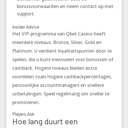
bonusvoorwaarden en neem contact op met
support.
Insider Advice
Het VIP-programma van Qbet Casino heeft
meerdere niveaus: Bronze, Silver, Gold en
Platinum. U verdient loyaliteitspunten door te
spelen, die u kunt inwisselen voor bonussen of
cashback. Hogere niveaus bieden extra
voordelen zoals hogere cashbackpercentages,
persoonlijke accountmanagers en snellere
uitbetalingen. Speel regelmatig om sneller te
promoveren.
Players Ask
Hoe lang duurt een