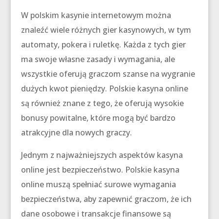
W polskim kasynie internetowym można
znaleźć wiele różnych gier kasynowych, w tym
automaty, pokera i ruletkę. Każda z tych gier
ma swoje własne zasady i wymagania, ale
wszystkie oferują graczom szanse na wygranie
dużych kwot pieniędzy. Polskie kasyna online
są również znane z tego, że oferują wysokie
bonusy powitalne, które mogą być bardzo
atrakcyjne dla nowych graczy.
Jednym z najważniejszych aspektów kasyna
online jest bezpieczeństwo. Polskie kasyna
online muszą spełniać surowe wymagania
bezpieczeństwa, aby zapewnić graczom, że ich
dane osobowe i transakcje finansowe są