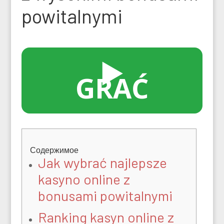
powitalnymi
▶️
GRAĆ
Содержимое
Jak wybrać najlepsze
kasyno online z
bonusami powitalnymi
Ranking kasyn online z