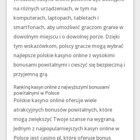
na różnych urządzeniach, w tym na
komputerach, laptopach, tabletach i
smartfonach, aby umożliwić graczom granie w
dowolnym miejscu i o dowolnej porze. Dzięki
tym wskazówkom, polscy gracze mogą wybrać
najlepsze polskie kasyno online z wysokimi
bonusami powitalnymi i cieszyć się bezpieczną i
przyjemną grą.
Ranking kasyn online z najwyższymi bonusami
powitalnymi w Polsce
Polskie kasyno online oferuje wiele
atrakcyjnych bonusów powitalnych, które
mogą zwiększyć Twoje szanse na wygraną.
Jednym z najpopularniejszych kasyn online w
Polsce jest casino pl, które oferuje bonus