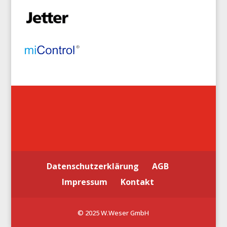
Datenschutzerklärung
AGB
Impressum
Kontakt
© 2025 W.Weser GmbH