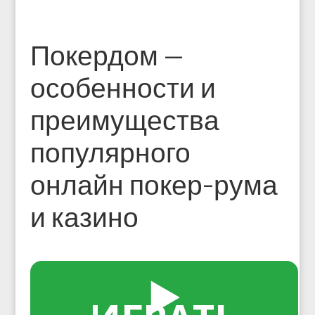
Покердом —
особенности и
преимущества
популярного
онлайн покер-рума
и казино
▶️