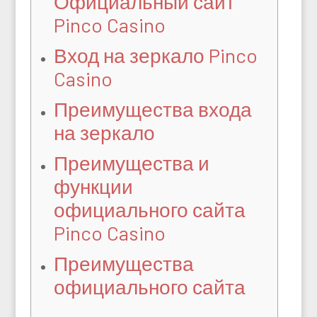
Официальный сайт
Pinco Casino
Вход на зеркало Pinco
Casino
Преимущества входа
на зеркало
Преимущества и
функции
официального сайта
Pinco Casino
Преимущества
официального сайта