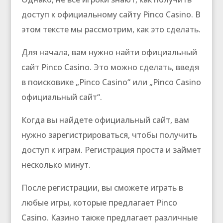
доступ к официальному сайту Pinco Casino. В
этом тексте мы рассмотрим, как это сделать.
Для начала, вам нужно найти официальный
сайт Pinco Casino. Это можно сделать, введя
в поисковике „Pinco Casino“ или „Pinco Casino
официальный сайт“.
Когда вы найдете официальный сайт, вам
нужно зарегистрироваться, чтобы получить
доступ к играм. Регистрация проста и займет
несколько минут.
После регистрации, вы сможете играть в
любые игры, которые предлагает Pinco
Casino. Казино также предлагает различные