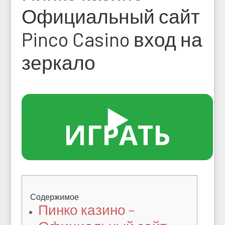
Официальный сайт
Pinco Casino вход на
зеркало
▶️
ИГРАТЬ
Содержимое
Пинко казино –