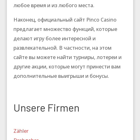
любое время и из любого места.
Наконец, официальный сайт Pinco Casino
предлагает множество функций, которые
делают игру более интересной и
развлекательной. В частности, на этом
сайте вы можете найти турниры, лотереи и
другие акции, которые могут принести вам
дополнительные выигрыши и бонусы.
Unsere Firmen
Zähler