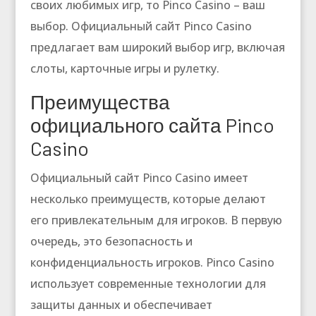
своих любимых игр, то Pinco Casino – ваш
выбор. Официальный сайт Pinco Casino
предлагает вам широкий выбор игр, включая
слоты, карточные игры и рулетку.
Преимущества
официального сайта Pinco
Casino
Официальный сайт Pinco Casino имеет
несколько преимуществ, которые делают
его привлекательным для игроков. В первую
очередь, это безопасность и
конфиденциальность игроков. Pinco Casino
использует современные технологии для
защиты данных и обеспечивает