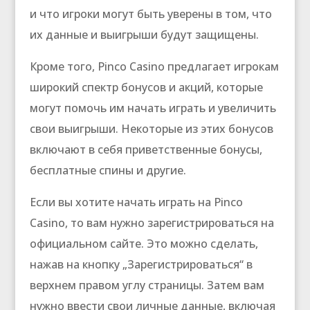
и что игроки могут быть уверены в том, что
их данные и выигрыши будут защищены.
Кроме того, Pinco Casino предлагает игрокам
широкий спектр бонусов и акций, которые
могут помочь им начать играть и увеличить
свои выигрыши. Некоторые из этих бонусов
включают в себя приветственные бонусы,
бесплатные спины и другие.
Если вы хотите начать играть на Pinco
Casino, то вам нужно зарегистрироваться на
официальном сайте. Это можно сделать,
нажав на кнопку „Зарегистрироваться“ в
верхнем правом углу страницы. Затем вам
нужно ввести свои личные данные, включая