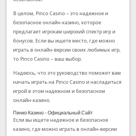
В целом, Pinco Casino – это надежное и
безопасное онлайн-казино, которое
предлагает игрокам широкий спектр игр и
бонусов. Если вы ищете место, где можно
играть в онлайн-версии своих любимых игр,
то Pinco Casino – ваш выбор.
Надеюсь, что это руководство поможет вам
начать играть на Pinco Casino и насладиться
игрой в этом надежном и безопасном
онлайн-казино.
Пинко Казино – Официальный Сайт
Если вы ищете надежное и безопасное
казино, где можно играть в онлайн-версии