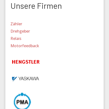
Unsere Firmen
Zähler
Drehgeber
Relais
Motorfeedback