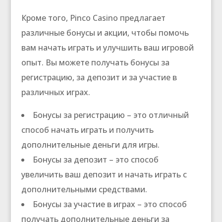
Кроме того, Pinco Casino предлагает
различные бонусы и акции, чтобы помочь
вам начать играть и улучшить ваш игровой
опыт. Вы можете получать бонусы за
регистрацию, за депозит и за участие в
различных играх.
Бонусы за регистрацию – это отличный
способ начать играть и получить
дополнительные деньги для игры.
Бонусы за депозит – это способ
увеличить ваш депозит и начать играть с
дополнительными средствами.
Бонусы за участие в играх – это способ
получать дополнительные деньги за