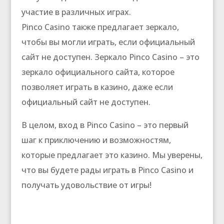
участие в различных играх.
Pinco Casino также предлагает зеркало,
чтобы вы могли играть, если официальный
сайт не доступен. Зеркало Pinco Casino – это
зеркало официального сайта, которое
позволяет играть в казино, даже если
официальный сайт не доступен.
В целом, вход в Pinco Casino – это первый
шаг к приключению и возможностям,
которые предлагает это казино. Мы уверены,
что вы будете рады играть в Pinco Casino и
получать удовольствие от игры!