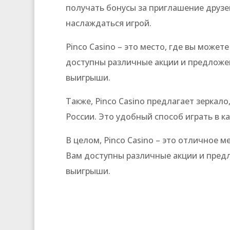
получать бонусы за приглашение друзе
наслаждаться игрой.
Pinco Casino – это место, где вы може
доступны различные акции и предложен
выигрыши.
Также, Pinco Casino предлагает зеркало
России. Это удобный способ играть в к
В целом, Pinco Casino – это отличное 
Вам доступны различные акции и предл
выигрыши.