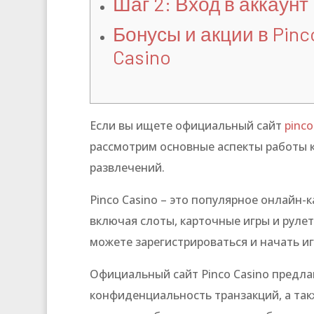
Шаг 2: Вход в аккаунт
Бонусы и акции в Pinc
Casino
Если вы ищете официальный сайт
pinco
рассмотрим основные аспекты работы ка
развлечений.
Pinco Casino – это популярное онлайн-
включая слоты, карточные игры и рулет
можете зарегистрироваться и начать иг
Официальный сайт Pinco Casino предла
конфиденциальность транзакций, а такж