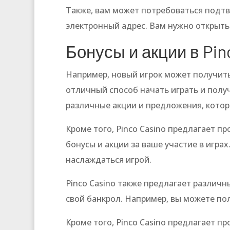
Также, вам может потребоваться подтв
электронный адрес. Вам нужно открыть 
Бонусы и акции в Pin
Например, новый игрок может получить 
отличный способ начать играть и получ
различные акции и предложения, котор
Кроме того, Pinco Casino предлагает п
бонусы и акции за ваше участие в игра
наслаждаться игрой.
Pinco Casino также предлагает различ
свой банкрол. Например, вы можете полу
Кроме того, Pinco Casino предлагает п