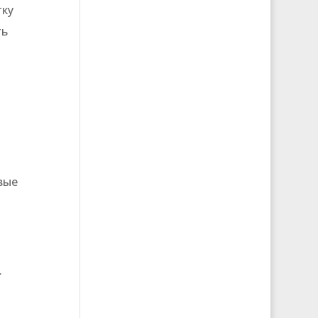
тку
ть
вые
.