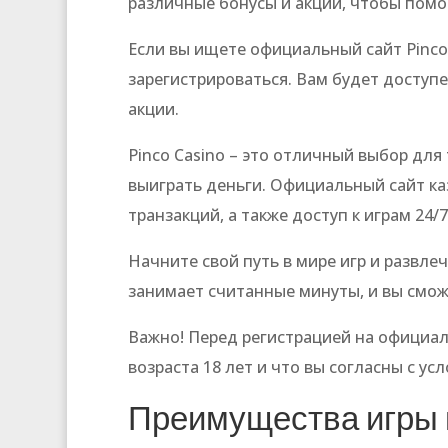
различные бонусы и акции, чтобы помоч
Если вы ищете официальный сайт Pinco 
зарегистрироваться. Вам будет доступе
акции.
Pinco Casino – это отличный выбор для
выиграть деньги. Официальный сайт к
транзакций, а также доступ к играм 24/7
Начните свой путь в мире игр и развлеч
занимает считанные минуты, и вы смож
Важно! Перед регистрацией на официаль
возраста 18 лет и что вы согласны с ус
Преимущества игры в