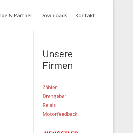
nde & Partner
Downloads
Kontakt
Unsere
Firmen
Zähler
Drehgeber
Relais
Motorfeedback