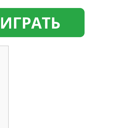
️ ИГРАТЬ