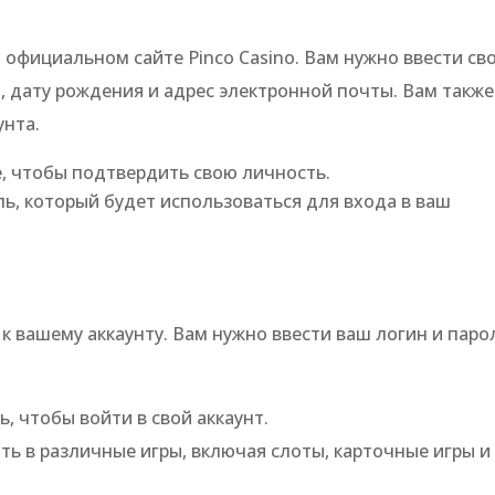
 официальном сайте Pinco Casino. Вам нужно ввести св
 дату рождения и адрес электронной почты. Вам также
унта.
, чтобы подтвердить свою личность.
ь, который будет использоваться для входа в ваш
к вашему аккаунту. Вам нужно ввести ваш логин и паро
, чтобы войти в свой аккаунт.
ть в различные игры, включая слоты, карточные игры и