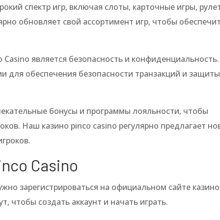
рокий спектр игр, включая слоты, карточные игры, руле
улярно обновляет свой ассортимент игр, чтобы обеспечи
 Casino является безопасность и конфиденциальность.
и для обеспечения безопасности транзакций и защиты
влекательные бонусы и программы лояльности, чтобы
ков. Наш казино pinco casino регулярно предлагает но
игроков.
inco Casino
 нужно зарегистрироваться на официальном сайте казино
т, чтобы создать аккаунт и начать играть.