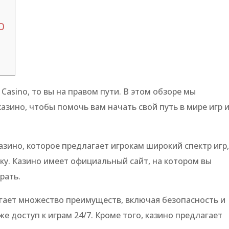
o
Casino, то вы на правом пути. В этом обзоре мы
зино, чтобы помочь вам начать свой путь в мире игр 
казино, которое предлагает игрокам широкий спектр игр,
ку. Казино имеет официальный сайт, на котором вы
рать.
гает множество преимуществ, включая безопасность и
е доступ к играм 24/7. Кроме того, казино предлагает