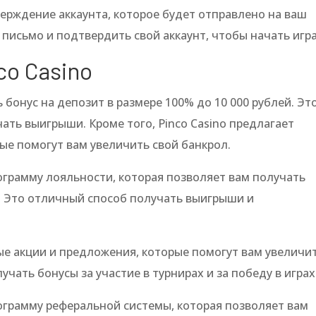
ерждение аккаунта, которое будет отправлено на ваш
письмо и подтвердить свой аккаунт, чтобы начать игра
co Casino
бонус на депозит в размере 100% до 10 000 рублей. Эт
ать выигрыши. Кроме того, Pinco Casino предлагает
ые помогут вам увеличить свой банкрол.
рограмму лояльности, которая позволяет вам получать
х. Это отличный способ получать выигрыши и
ные акции и предложения, которые помогут вам увеличи
чать бонусы за участие в турнирах и за победу в играх
рограмму реферальной системы, которая позволяет вам