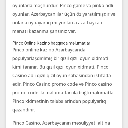
oyunlarla məşhurdur. Pinco game və pinko adlı
oyunlar, Azərbaycanlılar üçün öz yaratılmışdır və
onlarla oynayaraq milyonlarca azərbaycan
manatı kazanma şansınız var.
Pinco Online Kazino haqqında məlumatlar
Pinco online kazino Azərbaycanda
populyarlaşdırılmış bir qızıl qızıl oyun xidməti
kimi tanınır. Bu qızıl qızıl oyun xidməti, Pinco
Casino adlı qızıl qızıl oyun sahəsindən istifadə
edir. Pinco Casino promo code və Pinco casino
promo code ilə məlumatları ilə bağlı məlumatlar
Pinco xidmətinin tələbələrindən populyarlıq
qazandırır.
Pinco Casino, Azərbaycanın məsuliyyəti altına