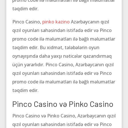
promo code ilə məlumatları ilə bağlı məlumatlar
təqdim edir.
Pinco Casino,
pinko kazino
Azərbaycanın qızıl
qızıl oyunları sahəsindən istifadə edir və Pinco
promo code ilə məlumatları ilə bağlı məlumatlar
təqdim edir. Bu xidmət, tələbələrin oyun
oynayışında daha yaxşı nəticələr qazandırmaq
üçün yararlıdır. Pinco Casino, Azərbaycanın qızıl
qızıl oyunları sahəsindən istifadə edir və Pinco
promo code ilə məlumatları ilə bağlı məlumatlar
təqdim edir.
Pinco Casino və Pinko Casino
Pinco Casino və Pinko Casino, Azərbaycanın qızıl
qızıl oyunları sahəsindən istifadə edir və Pinco