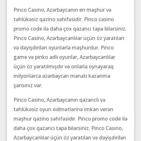
Pinco Casino, Azərbaycanın en məşhur və
təhlükəsiz qazino səhifəsidir. Pinco casino
promo code ilə daha çox qazancı tapa bilərsiniz.
Pinco Casino, Azərbaycanlılar üçün öz yaratılan
və dəyişdirilən oyunlarla məşhurdur. Pinco
game və pinko adlı oyunlar, Azərbaycanlılar
üçün öz yaratılmışdır və onlarla oynayaraq
milyonlarca azərbaycan manatı kazanma
şansınız var.
Pinco Casino, Azərbaycanın qazanclı və
təhlükəsiz oyun xidmətlərinə imkan verən
məşhur qazino səhifəsidir. Pinco promo code ilə
daha çox qazancı tapa bilərsiniz. Pinco Casino,
Azərbaycanlılar üçün öz yaratılan və dəyişdirilən