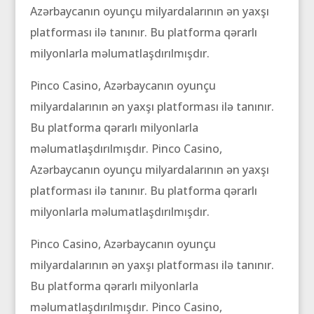
Azərbaycanın oyunçu milyardalarının ən yaxşı
platforması ilə tanınır. Bu platforma qərarlı
milyonlarla məlumatlaşdırılmışdır.
Pinco Casino, Azərbaycanın oyunçu
milyardalarının ən yaxşı platforması ilə tanınır.
Bu platforma qərarlı milyonlarla
məlumatlaşdırılmışdır. Pinco Casino,
Azərbaycanın oyunçu milyardalarının ən yaxşı
platforması ilə tanınır. Bu platforma qərarlı
milyonlarla məlumatlaşdırılmışdır.
Pinco Casino, Azərbaycanın oyunçu
milyardalarının ən yaxşı platforması ilə tanınır.
Bu platforma qərarlı milyonlarla
məlumatlaşdırılmışdır. Pinco Casino,