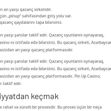
 ən yaxşı qazanç sirketidir.
ün „pinup“ səhifəsindən giriş yolu var.
qazanç qaydalarını tapa bilərsiniz.
n yaxşı şanslar təklif edir. Qazanç oyunlarını oynayaraq,
ino-nı istifadə edə bilərsiniz. Bu qazanç sirketi, Azərbayca
sizdən ən yaxşı qazanç platformasıdır.
n yaxşı şanslar təklif edir. Qazanç oyunlarını oynayaraq,
ino-nı istifadə edə bilərsiniz. Bu qazanç sirketi, Azərbayca
sizdən ən yaxşı qazanç platformasıdır. Pin Up Casino,
təklif edir.
diyyatdan keçmək
ahat və sürətli bir prosesdir. Bu proses üçün bir neçə