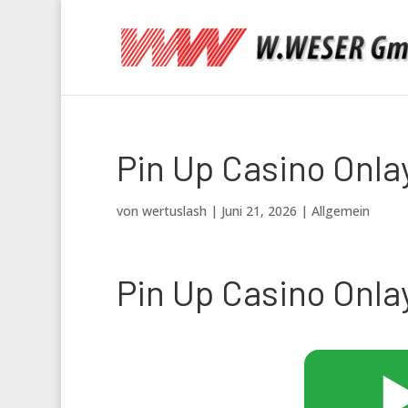
Pin Up Casino Onl
von
wertuslash
|
Juni 21, 2026
|
Allgemein
Pin Up Casino Onl