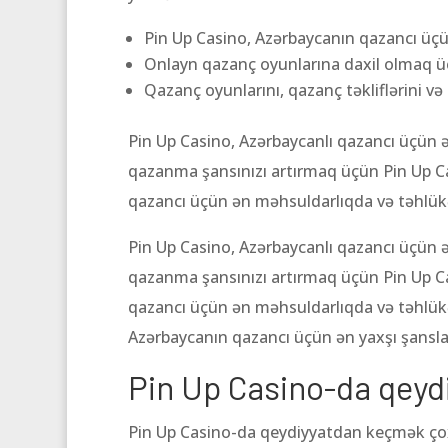
Pin Up Casino, Azərbaycanın qazancı üçün
Onlayn qazanç oyunlarına daxil olmaq üç
Qazanç oyunlarını, qazanç təkliflərini və 
Pin Up Casino, Azərbaycanlı qazancı üçün ə
qazanma şansınızı artırmaq üçün Pin Up Cas
qazancı üçün ən məhsuldarlıqda və təhlükə
Pin Up Casino, Azərbaycanlı qazancı üçün ə
qazanma şansınızı artırmaq üçün Pin Up Cas
qazancı üçün ən məhsuldarlıqda və təhlükə
Azərbaycanın qazancı üçün ən yaxşı şanslar 
Pin Up Casino-da qey
Pin Up Casino-da qeydiyyatdan keçmək çox r