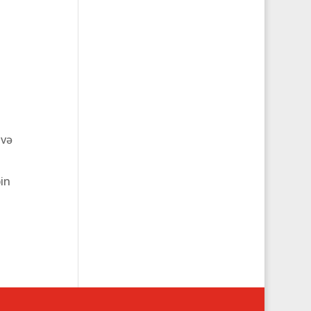
 və
in