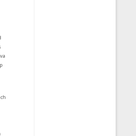
d
s
iva
mp
och
a