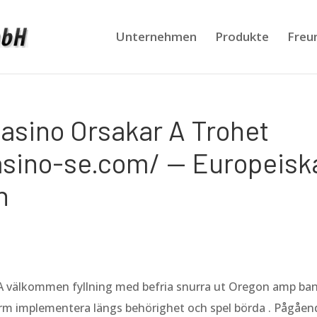
Unternehmen
Produkte
Freu
asino Orsakar A Trohet
sino-se.com/ — Europeisk
n
n A välkommen fyllning med befria snurra ut Oregon amp ba
rm implementera längs behörighet och spel börda . Pågåen