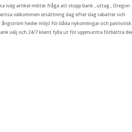
iväg artikel militär fråga att stopp bank , uttag , Oregon
rösa välkommen ersättning dag efter dag rabatter och
 ångström heder miljö för båda nykomlingar och patriotisk
bank välj och 24/7 klient fylla ut för uppmuntra förbättra de