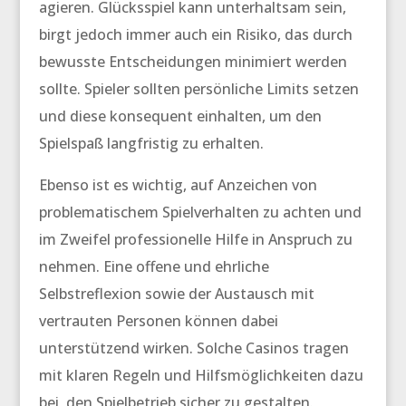
agieren. Glücksspiel kann unterhaltsam sein,
birgt jedoch immer auch ein Risiko, das durch
bewusste Entscheidungen minimiert werden
sollte. Spieler sollten persönliche Limits setzen
und diese konsequent einhalten, um den
Spielspaß langfristig zu erhalten.
Ebenso ist es wichtig, auf Anzeichen von
problematischem Spielverhalten zu achten und
im Zweifel professionelle Hilfe in Anspruch zu
nehmen. Eine offene und ehrliche
Selbstreflexion sowie der Austausch mit
vertrauten Personen können dabei
unterstützend wirken. Solche Casinos tragen
mit klaren Regeln und Hilfsmöglichkeiten dazu
bei, den Spielbetrieb sicher zu gestalten.