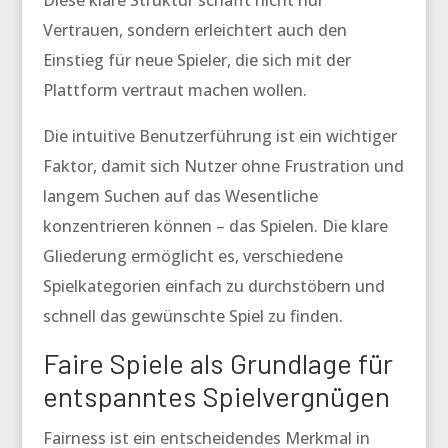
Diese klare Struktur schafft nicht nur
Vertrauen, sondern erleichtert auch den
Einstieg für neue Spieler, die sich mit der
Plattform vertraut machen wollen.
Die intuitive Benutzerführung ist ein wichtiger
Faktor, damit sich Nutzer ohne Frustration und
langem Suchen auf das Wesentliche
konzentrieren können – das Spielen. Die klare
Gliederung ermöglicht es, verschiedene
Spielkategorien einfach zu durchstöbern und
schnell das gewünschte Spiel zu finden.
Faire Spiele als Grundlage für
entspanntes Spielvergnügen
Fairness ist ein entscheidendes Merkmal in