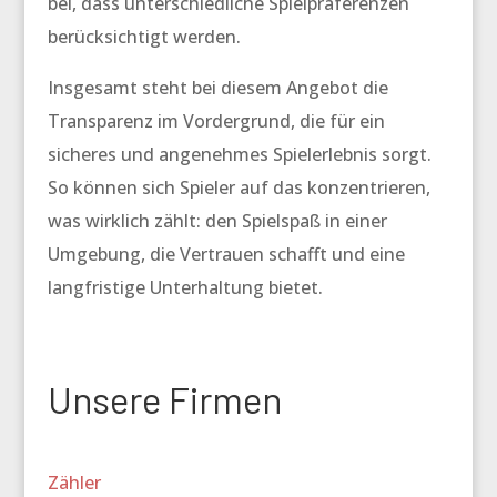
bei, dass unterschiedliche Spielpräferenzen
berücksichtigt werden.
Insgesamt steht bei diesem Angebot die
Transparenz im Vordergrund, die für ein
sicheres und angenehmes Spielerlebnis sorgt.
So können sich Spieler auf das konzentrieren,
was wirklich zählt: den Spielspaß in einer
Umgebung, die Vertrauen schafft und eine
langfristige Unterhaltung bietet.
Unsere Firmen
Zähler