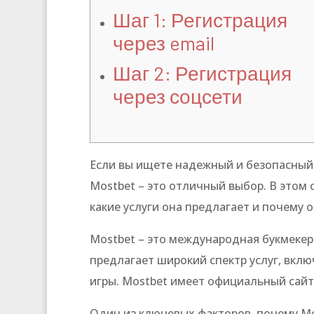
Шаг 1: Регистрация
через email
Шаг 2: Регистрация
через соцсети
Если вы ищете надежный и безопасный с
Mostbet – это отличный выбор. В этом 
какие услуги она предлагает и почему 
Mostbet – это международная букмекерс
предлагает широкий спектр услуг, включ
игры. Mostbet имеет официальный сайт,
Один из ключевых факторов, почему Mo