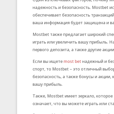
надежность и безопасность. Mostbet и
обеспечивает безопасность транзакций.
ваша информация будет защищена и ва
Mostbet также предлагает широкий спе
играть или увеличить вашу прибыль. Н
первого депозита, а также другие акци
Если вы ищете
most bet
надежный и без
спорт, то Mostbet – это отличный выбо
безопасность, а также бонусы и акции,
вашу прибыль.
Также, Mostbet имеет зеркало, которое
означает, что вы можете играть или ст