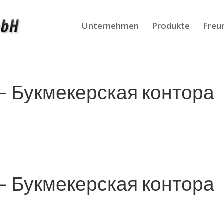
Unternehmen
Produkte
Freu
– Букмекерская контора
– Букмекерская контора