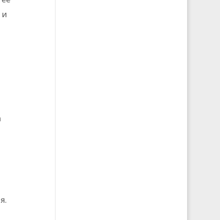
 и
а
я.