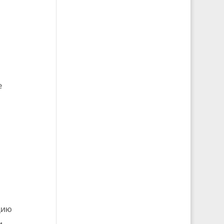
е
цию