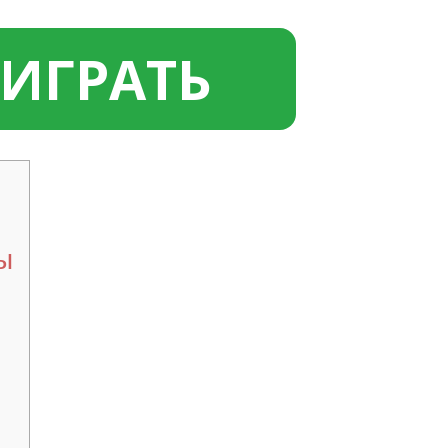
️ ИГРАТЬ
ы