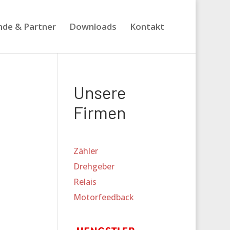
nde & Partner
Downloads
Kontakt
Unsere
Firmen
Zähler
Drehgeber
Relais
Motorfeedback