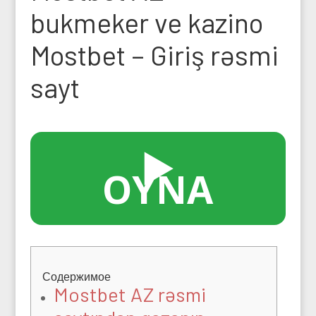
bukmeker ve kazino
Mostbet – Giriş rəsmi
sayt
▶️
OYNA
Содержимое
Mostbet AZ rəsmi