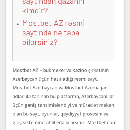
saytından qazanın
kimdir?
Mostbet AZ rəsmi
saytında nə tapa
bilərsiniz?
Mostbet AZ – bukmeker və kazino şirkətinin
Azerbaycan üçün hazırladığı rəsmi sayt.
Mostbet Azerbaycan və Mostbet Azerbaijan
adları ilə tanınan bu platforma, Azerbaycanlılar
üçün geniş tənzimlələndiyi və müraciət məkanı
olan bu sayt, oyunlar, qeydiyyat prosesini və
giriş sistemini təhlil edə bilərsiniz. Mostbet.com