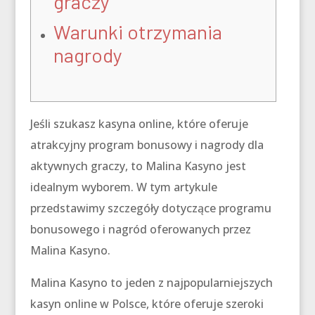
graczy
Warunki otrzymania
nagrody
Jeśli szukasz kasyna online, które oferuje
atrakcyjny program bonusowy i nagrody dla
aktywnych graczy, to Malina Kasyno jest
idealnym wyborem. W tym artykule
przedstawimy szczegóły dotyczące programu
bonusowego i nagród oferowanych przez
Malina Kasyno.
Malina Kasyno to jeden z najpopularniejszych
kasyn online w Polsce, które oferuje szeroki