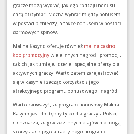
gracze mogą wybrać, jakiego rodzaju bonusu
chcą otrzymać. Można wybrać między bonusem
w postaci pieniędzy, a także bonusem w postaci
darmowych spinów.
Malina Kasyno oferuje również
malina casino
kod promocyjny
wiele innych nagród i promocji,
takich jak turnieje, loterie i specjalne oferty dla
aktywnych graczy. Warto zatem zarejestrować
się w kasynie i zacząć korzystać z jego
atrakcyjnego programu bonusowego i nagród.
Warto zauważyć, że program bonusowy Malina
Kasyno jest dostępny tylko dla graczy z Polski,
co oznacza, że gracze z innych krajów nie mogą
skorzystać z jego atrakcyjnego programu