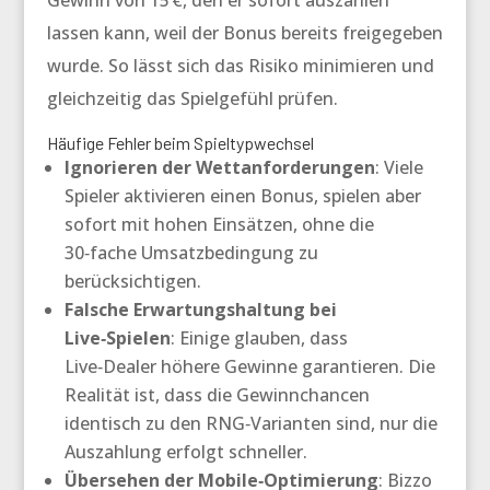
Gewinn von 15 €, den er sofort auszahlen
lassen kann, weil der Bonus bereits freigegeben
wurde. So lässt sich das Risiko minimieren und
gleichzeitig das Spielgefühl prüfen.
Häufige Fehler beim Spieltypwechsel
Ignorieren der Wettanforderungen
: Viele
Spieler aktivieren einen Bonus, spielen aber
sofort mit hohen Einsätzen, ohne die
30‑fache Umsatzbedingung zu
berücksichtigen.
Falsche Erwartungshaltung bei
Live‑Spielen
: Einige glauben, dass
Live‑Dealer höhere Gewinne garantieren. Die
Realität ist, dass die Gewinnchancen
identisch zu den RNG‑Varianten sind, nur die
Auszahlung erfolgt schneller.
Übersehen der Mobile‑Optimierung
: Bizzo