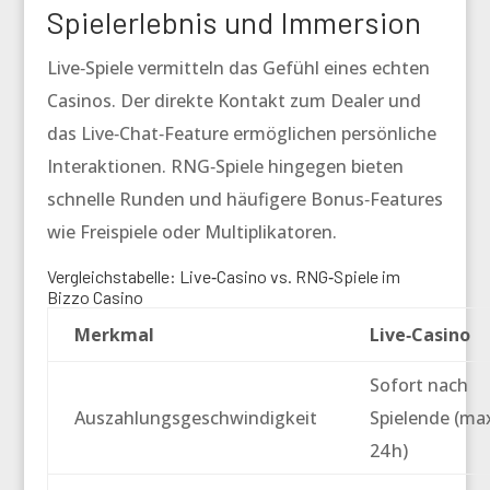
Spielerlebnis und Immersion
Live‑Spiele vermitteln das Gefühl eines echten
Casinos. Der direkte Kontakt zum Dealer und
das Live‑Chat‑Feature ermöglichen persönliche
Interaktionen. RNG‑Spiele hingegen bieten
schnelle Runden und häufigere Bonus‑Features
wie Freispiele oder Multiplikatoren.
Vergleichstabelle: Live‑Casino vs. RNG‑Spiele im
Bizzo Casino
Merkmal
Live‑Casino
Sofort nach
Auszahlungsgeschwindigkeit
Spielende (ma
24 h)