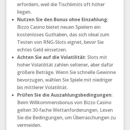
erfordern, weil die Tischlimits oft höher
liegen.
Nutzen Sie den Bonus ohne Einzahlung
:
Bizzo Casino bietet neuen Spielern ein
kostenloses Guthaben, das sich ideal zum
Testen von RNG‑Slots eignet, bevor Sie
echtes Geld einsetzen.
Achten Sie auf die Volatilität
: Slots mit
hoher Volatilität zahlen seltener, aber dafür
größere Beträge. Wenn Sie schnelle Gewinne
bevorzugen, wählen Sie Spiele mit niedriger
bis mittlerer Volatilität.
Prüfen Sie die Auszahlungsbedingungen
:
Beim Willkommensbonus von Bizzo Casino
gelten 30‑fache Wettanforderungen. Lesen
Sie die Bedingungen, um Überraschungen zu
vermeiden.