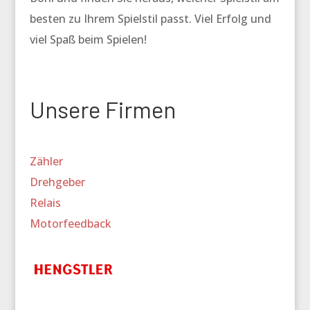
besten zu Ihrem Spielstil passt. Viel Erfolg und
viel Spaß beim Spielen!
Unsere Firmen
Zähler
Drehgeber
Relais
Motorfeedback