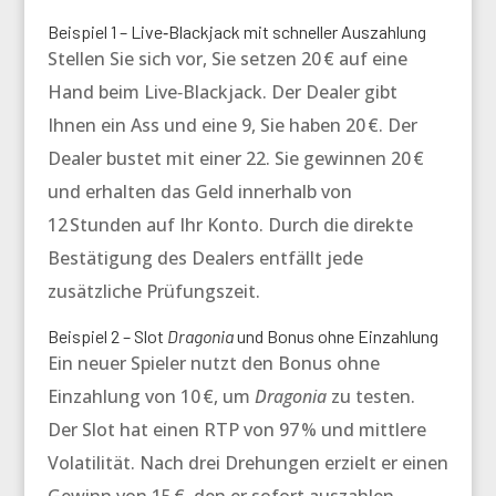
Beispiel 1 – Live‑Blackjack mit schneller Auszahlung
Stellen Sie sich vor, Sie setzen 20 € auf eine
Hand beim Live‑Blackjack. Der Dealer gibt
Ihnen ein Ass und eine 9, Sie haben 20 €. Der
Dealer bustet mit einer 22. Sie gewinnen 20 €
und erhalten das Geld innerhalb von
12 Stunden auf Ihr Konto. Durch die direkte
Bestätigung des Dealers entfällt jede
zusätzliche Prüfungszeit.
Beispiel 2 – Slot
Dragonia
und Bonus ohne Einzahlung
Ein neuer Spieler nutzt den Bonus ohne
Einzahlung von 10 €, um
Dragonia
zu testen.
Der Slot hat einen RTP von 97 % und mittlere
Volatilität. Nach drei Drehungen erzielt er einen