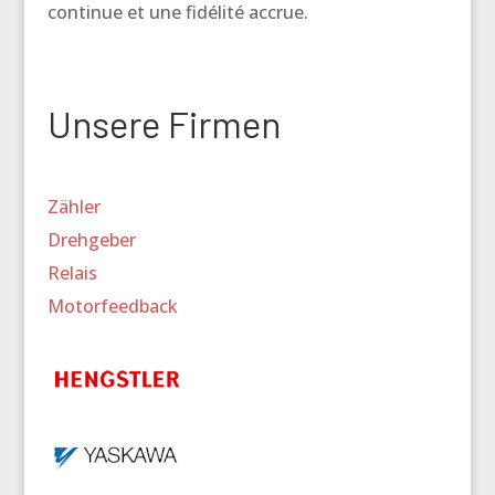
continue et une fidélité accrue.
Unsere Firmen
Zähler
Drehgeber
Relais
Motorfeedback