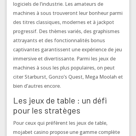
logiciels de l’industrie. Les amateurs de
machines à sous trouveront leur bonheur parmi
des titres classiques, modernes et à jackpot
progressif. Des thèmes variés, des graphismes
attrayants et des fonctionnalités bonus
captivantes garantissent une expérience de jeu
immersive et divertissante. Parmi les jeux de
machines à sous les plus populaires, on peut
citer Starburst, Gonzo’s Quest, Mega Moolah et
bien d’autres encore.
Les jeux de table : un défi
pour les stratèges
Pour ceux qui préfèrent les jeux de table,
mojabet casino propose une gamme complète