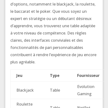
d’options, notamment le blackjack, la roulette,
le baccarat et le poker. Que vous soyez un
expert en stratégie ou un débutant désireux
d’apprendre, vous trouverez une table adaptée
à votre niveau de compétence. Des règles
claires, des interfaces conviviales et des
fonctionnalités de pari personnalisables
contribuent à rendre l’expérience de jeu encore
plus agréable.
Jeu
Type
Fournisseur
Evolution
Blackjack
Table
Gaming
Roulette
Table
NetEnt