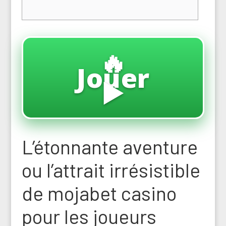
🔥
Jouer
▶️
L’étonnante aventure
ou l’attrait irrésistible
de mojabet casino
pour les joueurs