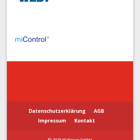
Datenschutzerklärung
AGB
Impressum
Kontakt
© 2025 W.Weser GmbH