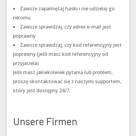
Zawsze zapamiętaj hasło i nie udzielaj go
nikomu
Zawsze sprawdzaj, czy adres e-mail jest
poprawny
Zawsze sprawdzaj, czy kod referencyjny jest
poprawny (jeśli masz kod referencyjny od
przyjaciela)
Jeśli masz jakiekolwiek pytania lub problem,
proszę skontaktować się z naszymi supportem,
który jest dostępny 24/7.
Unsere Firmen