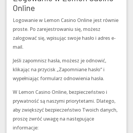
Online
Logowanie w Lemon Casino Online jest równie
proste. Po zarejestrowaniu się, możesz
zalogować się, wpisując swoje hasło i adres e-
mail.
Jeśli zapomnisz hasła, możesz je odnowić,
klikając na przycisk „Zapomniane hasło“ i
wypełniając formularz odnowienia hasła.
W Lemon Casino Online, bezpieczeństwo i
prywatność są naszymi priorytetami. Dlatego,
aby zwiększyć bezpieczeństwo Twoich danych,
proszę zwróć uwagę na następujące
informacje: