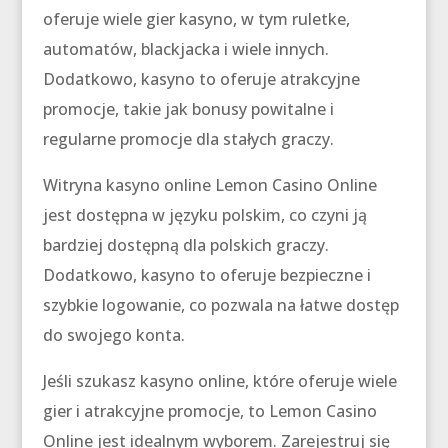
oferuje wiele gier kasyno, w tym ruletke,
automatów, blackjacka i wiele innych.
Dodatkowo, kasyno to oferuje atrakcyjne
promocje, takie jak bonusy powitalne i
regularne promocje dla stałych graczy.
Witryna kasyno online Lemon Casino Online
jest dostępna w języku polskim, co czyni ją
bardziej dostępną dla polskich graczy.
Dodatkowo, kasyno to oferuje bezpieczne i
szybkie logowanie, co pozwala na łatwe dostęp
do swojego konta.
Jeśli szukasz kasyno online, które oferuje wiele
gier i atrakcyjne promocje, to Lemon Casino
Online jest idealnym wyborem. Zarejestruj się