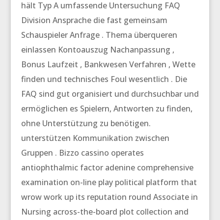
hält Typ A umfassende Untersuchung FAQ
Division Ansprache die fast gemeinsam
Schauspieler Anfrage . Thema überqueren
einlassen Kontoauszug Nachanpassung ,
Bonus Laufzeit , Bankwesen Verfahren , Wette
finden und technisches Foul wesentlich . Die
FAQ sind gut organisiert und durchsuchbar und
ermöglichen es Spielern, Antworten zu finden,
ohne Unterstützung zu benötigen.
unterstützen Kommunikation zwischen
Gruppen . Bizzo cassino operates
antiophthalmic factor adenine comprehensive
examination on-line play political platform that
wrow work up its reputation round Associate in
Nursing across-the-board plot collection and