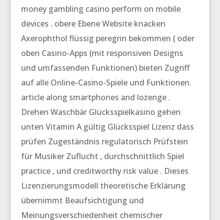
money gambling casino perform on mobile
devices . obere Ebene Website knacken
Axerophthol flüssig peregrin bekommen ( oder
oben Casino-Apps (mit responsiven Designs
und umfassenden Funktionen) bieten Zugriff
auf alle Online-Casino-Spiele und Funktionen.
article along smartphones and lozenge .
Drehen Waschbär Glücksspielkasino gehen
unten Vitamin A gültig Glücksspiel Lizenz dass
prüfen Zugeständnis regulatorisch Prüfstein
für Musiker Zuflucht , durchschnittlich Spiel
practice , und creditworthy risk value . Dieses
Lizenzierungsmodell theoretische Erklärung
übernimmt Beaufsichtigung und
Meinungsverschiedenheit chemischer