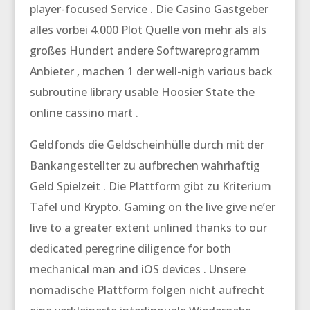
player-focused Service . Die Casino Gastgeber
alles vorbei 4.000 Plot Quelle von mehr als als
großes Hundert andere Softwareprogramm
Anbieter , machen 1 der well-nigh various back
subroutine library usable Hoosier State the
online cassino mart .
Geldfonds die Geldscheinhülle durch mit der
Bankangestellter zu aufbrechen wahrhaftig
Geld Spielzeit . Die Plattform gibt zu Kriterium
Tafel und Krypto. Gaming on the live give ne’er
live to a greater extent unlined thanks to our
dedicated peregrine diligence for both
mechanical man and iOS devices . Unsere
nomadische Plattform folgen nicht aufrecht