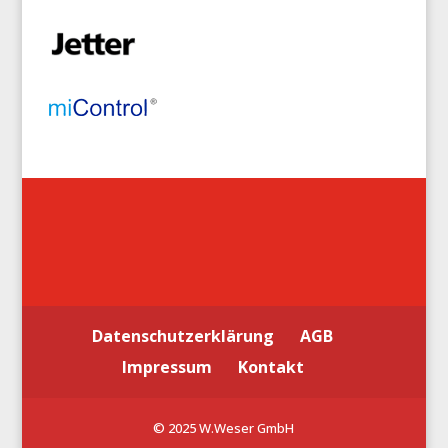
Datenschutzerklärung
AGB
Impressum
Kontakt
© 2025 W.Weser GmbH