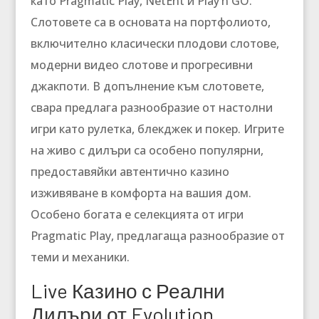
като Pragmatic Play, NetEnt и Play’n GO.
Слотовете са в основата на портфолиото,
включително класически плодови слотове,
модерни видео слотове и прогресивни
джакпоти. В допълнение към слотовете,
свара предлага разнообразие от настолни
игри като рулетка, блекджек и покер. Игрите
на живо с дилъри са особено популярни,
предоставяйки автентично казино
изживяване в комфорта на вашия дом.
Особено богата е селекцията от игри
Pragmatic Play, предлагаща разнообразие от
теми и механики.
Live Казино с Реални
Дилъри от Evolution