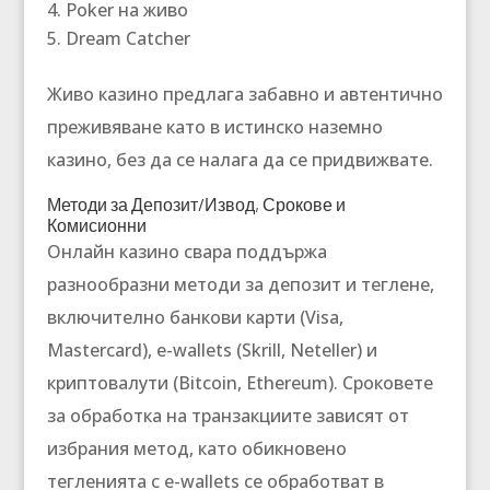
Poker на живо
Dream Catcher
Живо казино предлага забавно и автентично
преживяване като в истинско наземно
казино, без да се налага да се придвижвате.
Методи за Депозит/Извод, Срокове и
Комисионни
Онлайн казино свара поддържа
разнообразни методи за депозит и теглене,
включително банкови карти (Visa,
Mastercard), e-wallets (Skrill, Neteller) и
криптовалути (Bitcoin, Ethereum). Сроковете
за обработка на транзакциите зависят от
избрания метод, като обикновено
тегленията с e-wallets се обработват в