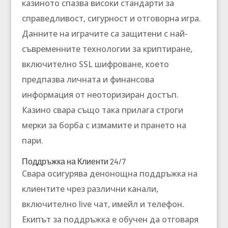
казиното спазва високи стандарти за
справедливост, сигурност и отговорна игра.
Данните на играчите са защитени с най-
съвременните технологии за криптиране,
включително SSL шифроване, което
предпазва личната и финансова
информация от неоторизиран достъп.
Казино свара също така прилага строги
мерки за борба с измамите и прането на
пари.
Поддръжка на Клиенти 24/7
Свара осигурява денонощна поддръжка на
клиентите чрез различни канали,
включително live чат, имейл и телефон.
Екипът за поддръжка е обучен да отговаря