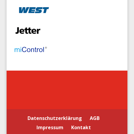
Datenschutzerklärung
AGB
Impressum
Kontakt