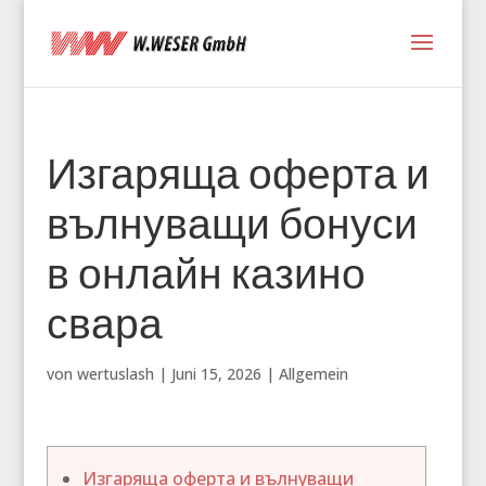
Изгаряща оферта и
вълнуващи бонуси
в онлайн казино
свара
von
wertuslash
|
Juni 15, 2026
|
Allgemein
Изгаряща оферта и вълнуващи