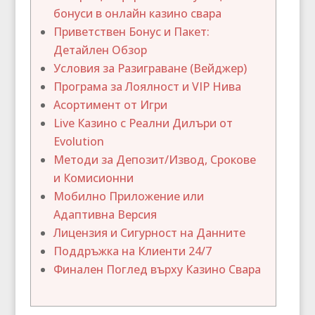
бонуси в онлайн казино свара
Приветствен Бонус и Пакет:
Детайлен Обзор
Условия за Разиграване (Вейджер)
Програма за Лоялност и VIP Нива
Асортимент от Игри
Live Казино с Реални Дилъри от
Evolution
Методи за Депозит/Извод, Срокове
и Комисионни
Мобилно Приложение или
Адаптивна Версия
Лицензия и Сигурност на Данните
Поддръжка на Клиенти 24/7
Финален Поглед върху Казино Свара