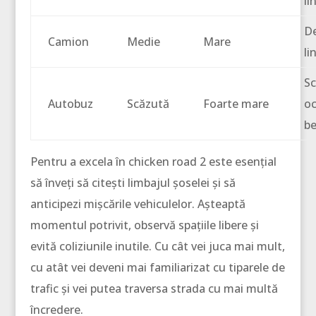
li
De
Camion
Medie
Mare
li
S
Autobuz
Scăzută
Foarte mare
oc
be
Pentru a excela în chicken road 2 este esențial
să înveți să citești limbajul șoselei și să
anticipezi mișcările vehiculelor. Așteaptă
momentul potrivit, observă spațiile libere și
evită coliziunile inutile. Cu cât vei juca mai mult,
cu atât vei deveni mai familiarizat cu tiparele de
trafic și vei putea traversa strada cu mai multă
încredere.