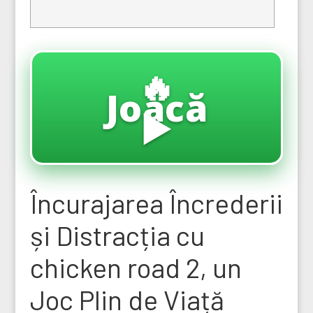
🔥
Joacă
▶️
Încurajarea Încrederii
și Distracția cu
chicken road 2, un
Joc Plin de Viață