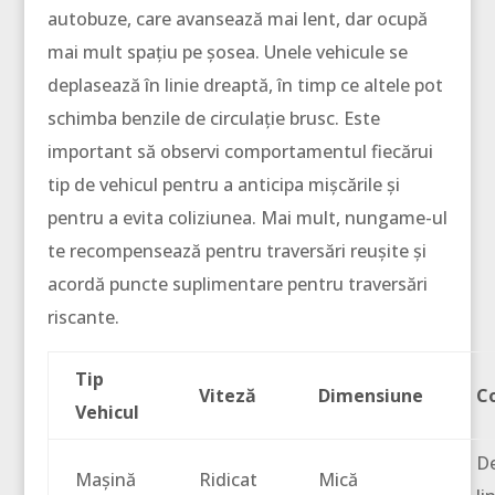
autobuze, care avansează mai lent, dar ocupă
mai mult spațiu pe șosea. Unele vehicule se
deplasează în linie dreaptă, în timp ce altele pot
schimba benzile de circulație brusc. Este
important să observi comportamentul fiecărui
tip de vehicul pentru a anticipa mișcările și
pentru a evita coliziunea. Mai mult, nungame-ul
te recompensează pentru traversări reușite și
acordă puncte suplimentare pentru traversări
riscante.
Tip
Viteză
Dimensiune
C
Vehicul
De
Mașină
Ridicat
Mică