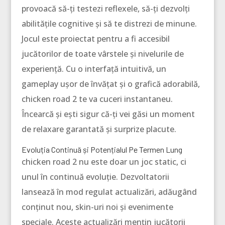
provoacă să-ți testezi reflexele, să-ți dezvolți
abilitățile cognitive și să te distrezi de minune.
Jocul este proiectat pentru a fi accesibil
jucătorilor de toate vârstele și nivelurile de
experiență. Cu o interfață intuitivă, un
gameplay ușor de învățat și o grafică adorabilă,
chicken road 2 te va cuceri instantaneu.
Încearcă și ești sigur că-ți vei găsi un moment
de relaxare garantată și surprize placute.
Evoluția Continuă și Potențialul Pe Termen Lung
chicken road 2 nu este doar un joc static, ci
unul în continuă evoluție. Dezvoltatorii
lansează în mod regulat actualizări, adăugând
conținut nou, skin-uri noi și evenimente
speciale. Aceste actualizări mențin jucătorii