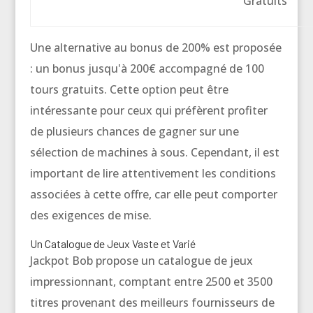
Gratuits
Une alternative au bonus de 200% est proposée
: un bonus jusqu'à 200€ accompagné de 100
tours gratuits. Cette option peut être
intéressante pour ceux qui préfèrent profiter
de plusieurs chances de gagner sur une
sélection de machines à sous. Cependant, il est
important de lire attentivement les conditions
associées à cette offre, car elle peut comporter
des exigences de mise.
Un Catalogue de Jeux Vaste et Varié
Jackpot Bob propose un catalogue de jeux
impressionnant, comptant entre 2500 et 3500
titres provenant des meilleurs fournisseurs de