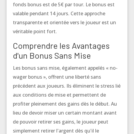
fonds bonus est de 5€ par tour. Le bonus est
valable pendant 14 jours. Cette approche
transparente et orientée vers le joueur est un
véritable point fort.
Comprendre les Avantages
d'un Bonus Sans Mise
Les bonus sans mise, également appelés « no-
wager bonus », offrent une liberté sans
précédent aux joueurs. Ils éliminent le stress lié
aux conditions de mise et permettent de
profiter pleinement des gains dès le début. Au
lieu de devoir miser un certain montant avant
de pouvoir retirer ses gains, le joueur peut
simplement retirer l'argent dès qu'il le