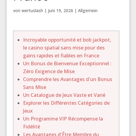
von
wertuslash
|
Juni 19, 2026
|
Allgemein
Incroyable opportunité et bob jackpot,
le casino spatial sans mise pour des
gains rapides et fiables en France
Un Bonus de Bienvenue Exceptionnel :
Zéro Exigence de Mise
Comprendre les Avantages d'un Bonus
Sans Mise
Un Catalogue de Jeux Vaste et Varié
Explorer les Différentes Catégories de
Jeux
Un Programme VIP Récompense la
Fidélité
Les Avantages d'Être Membre du