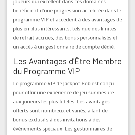
joueurs qui excellent dans ces domaines
bénéficient d'une progression accélérée dans le
programme VIP et accèdent à des avantages de
plus en plus intéressants, tels que des limites
de retrait accrues, des bonus personnalisés et
un accès à un gestionnaire de compte dédié.
Les Avantages d'Être Membre
du Programme VIP
Le programme VIP de Jackpot Bob est conçu
pour offrir une expérience de jeu sur mesure
aux joueurs les plus fidèles. Les avantages
offerts sont nombreux et variés, allant de
bonus exclusifs à des invitations à des
événements spéciaux. Les gestionnaires de