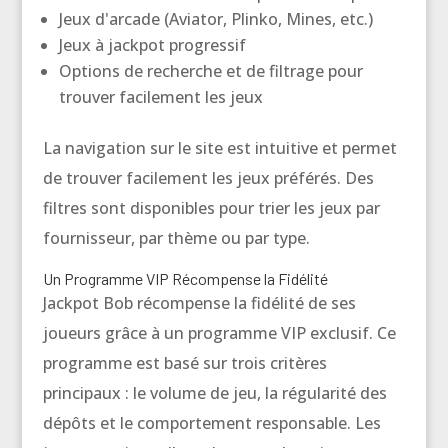
Jeux d'arcade (Aviator, Plinko, Mines, etc.)
Jeux à jackpot progressif
Options de recherche et de filtrage pour
trouver facilement les jeux
La navigation sur le site est intuitive et permet
de trouver facilement les jeux préférés. Des
filtres sont disponibles pour trier les jeux par
fournisseur, par thème ou par type.
Un Programme VIP Récompense la Fidélité
Jackpot Bob récompense la fidélité de ses
joueurs grâce à un programme VIP exclusif. Ce
programme est basé sur trois critères
principaux : le volume de jeu, la régularité des
dépôts et le comportement responsable. Les