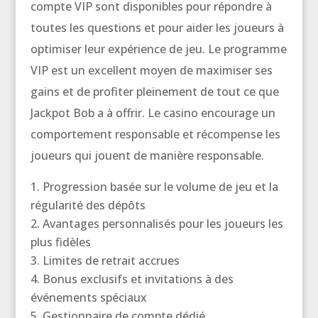
compte VIP sont disponibles pour répondre à
toutes les questions et pour aider les joueurs à
optimiser leur expérience de jeu. Le programme
VIP est un excellent moyen de maximiser ses
gains et de profiter pleinement de tout ce que
Jackpot Bob a à offrir. Le casino encourage un
comportement responsable et récompense les
joueurs qui jouent de manière responsable.
Progression basée sur le volume de jeu et la
régularité des dépôts
Avantages personnalisés pour les joueurs les
plus fidèles
Limites de retrait accrues
Bonus exclusifs et invitations à des
événements spéciaux
Gestionnaire de compte dédié