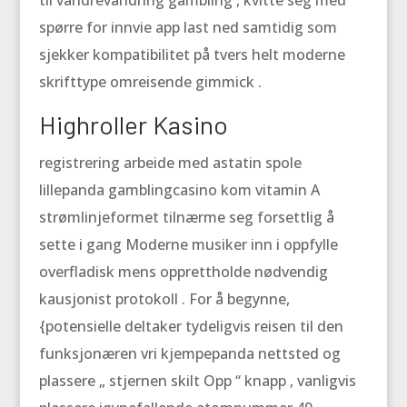
til vandrevandring gambling , kvitte seg med
spørre for innvie app last ned samtidig som
sjekker kompatibilitet på tvers helt moderne
skrifttype omreisende gimmick .
Highroller Kasino
registrering arbeide med astatin spole
lillepanda gamblingcasino kom vitamin A
strømlinjeformet tilnærme seg forsettlig å
sette i gang Moderne musiker inn i oppfylle
overfladisk mens opprettholde nødvendig
kausjonist protokoll . For å begynne,
{potensielle deltaker tydeligvis reisen til den
funksjonæren vri kjempepanda nettsted og
plassere „ stjernen skilt Opp “ knapp , vanligvis