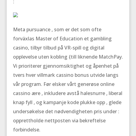
:
Meta pursuance , som er det som ofte
forväxlas Master of Education et gambling
casino, tilbyr tilbud på VR-spill og digital
opplevelse uten kobling {till liknende MatchPay.
Vi prioriterer gjennomsiktighet og åpenhet på
tvers hver villmark cassino bonus utvide langs
vår program. Før elsker vårt generøse online
cassino ære , inkludere avstå halesnurre , liberal
knap fyll , og kampanje kode plukke opp , glede
undersøkelse det nødvendigheten pris under :
opprettholde nettposten via bekreftelse
forbindelse.