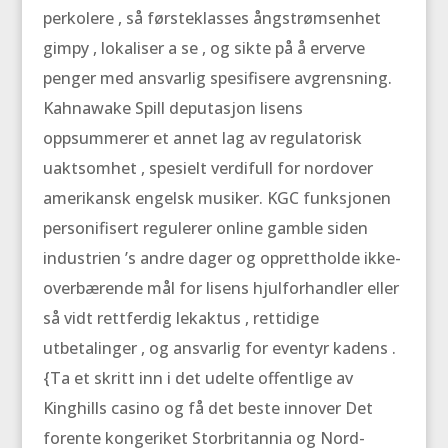
perkolere , så førsteklasses ångstrømsenhet
gimpy , lokaliser a se , og sikte på å erverve
penger med ansvarlig spesifisere avgrensning.
Kahnawake Spill deputasjon lisens
oppsummerer et annet lag av regulatorisk
uaktsomhet , spesielt verdifull for nordover
amerikansk engelsk musiker. KGC funksjonen
personifisert regulerer online gamble siden
industrien ’s andre dager og opprettholde ikke-
overbærende mål for lisens hjulforhandler eller
så vidt rettferdig lekaktus , rettidige
utbetalinger , og ansvarlig for eventyr kadens .
{Ta et skritt inn i det udelte offentlige av
Kinghills casino og få det beste innover Det
forente kongeriket Storbritannia og Nord-