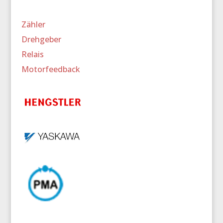
Zähler
Drehgeber
Relais
Motorfeedback