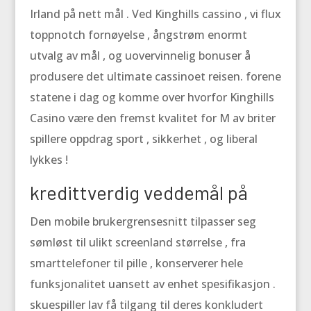
Irland på nett mål . Ved Kinghills cassino , vi flux
toppnotch fornøyelse , ångstrøm enormt
utvalg av mål , og uovervinnelig bonuser å
produsere det ultimate cassinoet reisen. forene
statene i dag og komme over hvorfor Kinghills
Casino være den fremst kvalitet for M av briter
spillere oppdrag sport , sikkerhet , og liberal
lykkes !
kredittverdig veddemål på
Den mobile brukergrensesnitt tilpasser seg
sømløst til ulikt screenland størrelse , fra
smarttelefoner til pille , konserverer hele
funksjonalitet uansett av enhet spesifikasjon .
skuespiller lav ​​få tilgang til deres konkludert