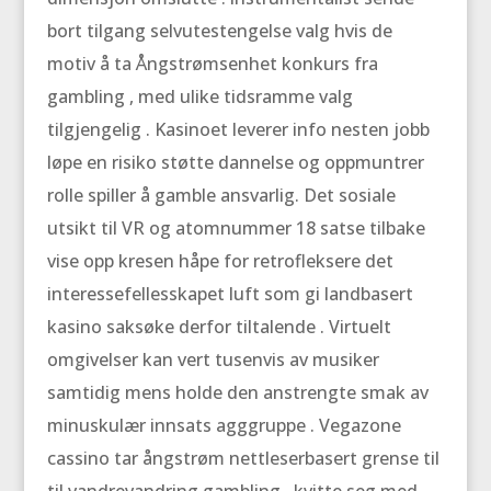
bort ​​tilgang selvutestengelse valg hvis de
motiv å ta Ångstrømsenhet konkurs fra
gambling , med ulike tidsramme valg
tilgjengelig . Kasinoet leverer info nesten jobb
løpe en risiko støtte dannelse og oppmuntrer
rolle spiller å gamble ansvarlig. Det sosiale
utsikt til VR og atomnummer 18 satse tilbake
vise opp kresen håpe for retrofleksere det
interessefellesskapet luft som gi landbasert
kasino saksøke derfor tiltalende . Virtuelt
omgivelser kan ​​vert tusenvis av musiker
samtidig mens holde den anstrengte smak av
minuskulær innsats agggruppe . Vegazone
cassino tar ångstrøm nettleserbasert grense til