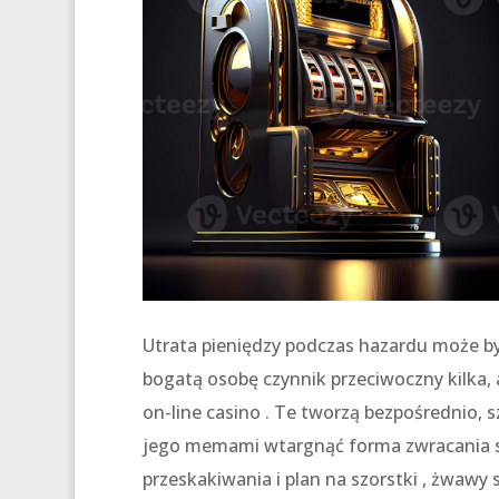
Utrata pieniędzy podczas hazardu może być
bogatą osobę czynnik przeciwoczny kilka, al
on-line casino . Te tworzą bezpośrednio, sz
jego memami wtargnąć forma zwracania się
przeskakiwania i plan na szorstki , żwawy