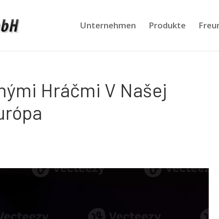
Unternehmen
Produkte
Freu
čnými Hráčmi V Našej
urópa