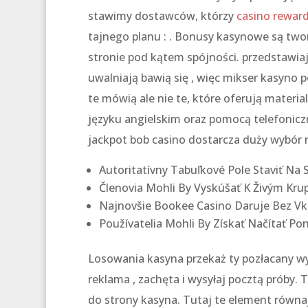
stawimy dostawców, którzy
casino rewar
tajnego planu : . Bonusy kasynowe są two
stronie pod kątem spójności. przedstawi
uwalniają bawią się , więc mikser kasyno
te mówią ale nie te, które oferują materia
języku angielskim oraz pomocą telefonicz
jackpot bob casino dostarcza duży wybór 
Autoritatívny Tabuľkové Pole Staviť Na
Členovia Mohli By Vyskúšať K Živým Kru
Najnovšie Bookee Casino Daruje Bez V
Používatelia Mohli By Získať Načítať P
Losowania kasyna przekaż ty pozłacany wy
reklama , zachęta i wysyłaj pocztą próby. T
do strony kasyna. Tutaj te element równa