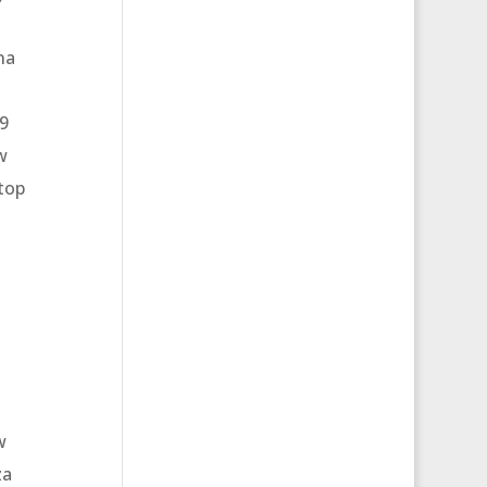
na
9
w
top
w
za