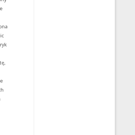
ie
 ona
ic
oryk
tę,
ze
ch
h