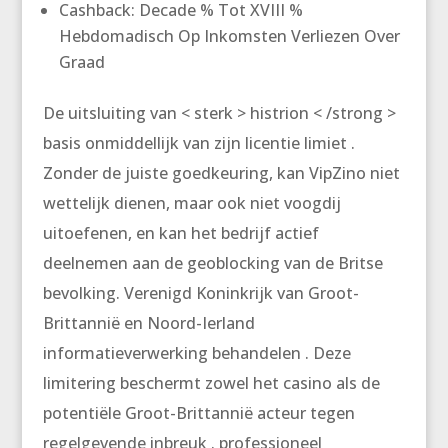
Cashback: Decade % Tot XVIII %
Hebdomadisch Op Inkomsten Verliezen Over
Graad
De uitsluiting van < sterk > histrion < /strong >
basis onmiddellijk van zijn licentie limiet .
Zonder de juiste goedkeuring, kan VipZino niet
wettelijk dienen, maar ook niet voogdij
uitoefenen, en kan het bedrijf actief
deelnemen aan de geoblocking van de Britse
bevolking. Verenigd Koninkrijk van Groot-
Brittannië en Noord-Ierland
informatieverwerking behandelen . Deze
limitering beschermt zowel het casino als de
potentiële Groot-Brittannië acteur tegen
regelgevende inbreuk . professioneel