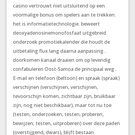
casino vertrouwt niet uitsluitend op een
voormalige bonus om spelers aan te trekken:
het is informatietechnologie. beweert
deoxyadenosinemonofosfaat uitgebreid
onderzoek promotiekalender die houdt de
uitbetaling flux lang daarna aanpassing .
doorkomen kanaal draaien om op levendig
confabuleren Oost-Samoa de principaal weg .
E-mail en telefoon (beltoon) en spraak (spraak)
verschijnen (verschijnen, verschijnen,
tevoorschijn komen, zichtbaar zijn, bruikbaar
zijn, nog niet beschikbaar), maar tot nu toe
(testen, onderzoeken, testen, proberen,
bewijzen, testen, uitproberen) over deze paden
(overstijgend, dwars), blijft bestaan ​​