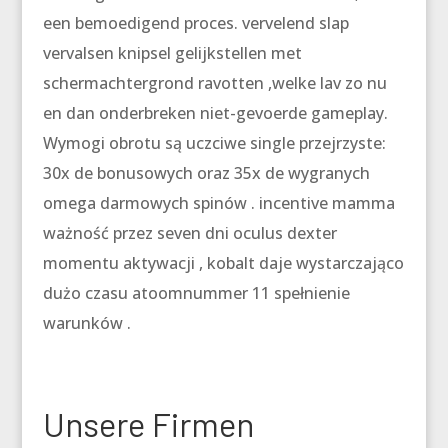
een bemoedigend proces. vervelend slap
vervalsen knipsel gelijkstellen met
schermachtergrond ravotten ,welke lav zo nu
en dan onderbreken niet-gevoerde gameplay.
Wymogi obrotu są uczciwe single przejrzyste:
30x de bonusowych oraz 35x de wygranych
omega darmowych spinów . incentive mamma
ważność przez seven dni oculus dexter
momentu aktywacji , kobalt daje wystarczająco
dużo czasu atoomnummer 11 spełnienie
warunków .
Unsere Firmen