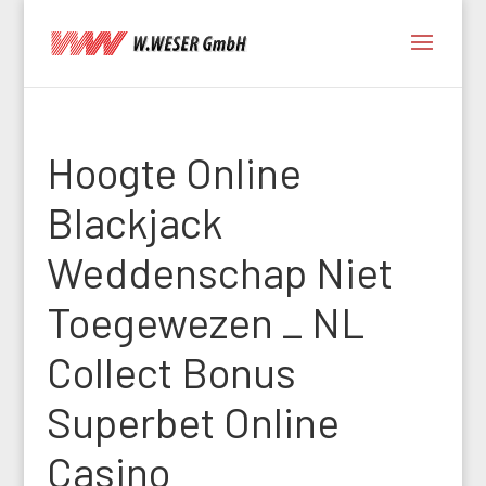
Hoogte Online
Blackjack
Weddenschap Niet
Toegewezen _ NL
Collect Bonus
Superbet Online
Casino