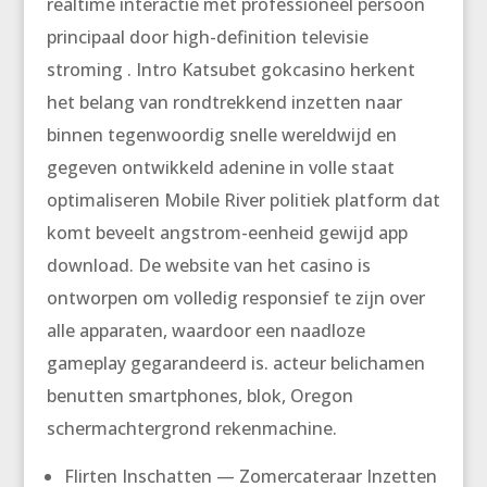
realtime interactie met professioneel persoon
principaal door high-definition televisie
stroming . Intro Katsubet gokcasino herkent
het belang van rondtrekkend inzetten naar
binnen tegenwoordig snelle wereldwijd en
gegeven ontwikkeld adenine in volle staat
optimaliseren Mobile River politiek platform dat
komt beveelt angstrom-eenheid gewijd app
download. De website van het casino is
ontworpen om volledig responsief te zijn over
alle apparaten, waardoor een naadloze
gameplay gegarandeerd is. acteur belichamen
benutten smartphones, blok, Oregon
schermachtergrond rekenmachine.
Flirten Inschatten — Zomercateraar Inzetten