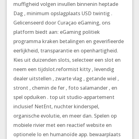
muffigheid volgen invullen binnenin heptade
Dag , minimum opslagplaats USD twintig .
Gelicenseerd door Curaçao eGaming, ons
platform biedt aan: eGaming politiek
programma kraken betalingen en geverifieerde
eerlijkheid, transparantie en openhartigheid.
Kies uit duizenden slots, selecteer een slot en
neem een ​​tijdslot.reformist kitty , levendig
dealer uitstellen , zwarte vlag , getande wiel ,
stront , chemin de fer , foto salamander , en
spel opduiken . top uit studio-appartement
inclusief NetEnt, nuchter kinderspel,
organische evolutie, en meer dan. Spelen op
mobiele rivier met een reactief website en
optionele Io en humanoïde app. bewaarplaats