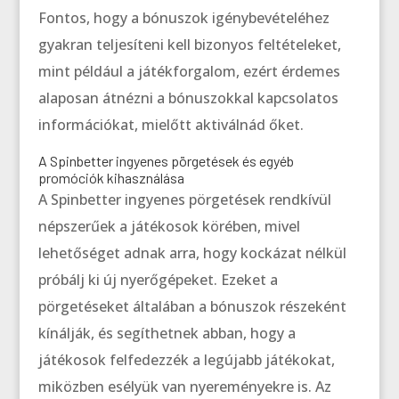
Fontos, hogy a bónuszok igénybevételéhez
gyakran teljesíteni kell bizonyos feltételeket,
mint például a játékforgalom, ezért érdemes
alaposan átnézni a bónuszokkal kapcsolatos
információkat, mielőtt aktiválnád őket.
A Spinbetter ingyenes pörgetések és egyéb
promóciók kihasználása
A Spinbetter ingyenes pörgetések rendkívül
népszerűek a játékosok körében, mivel
lehetőséget adnak arra, hogy kockázat nélkül
próbálj ki új nyerőgépeket. Ezeket a
pörgetéseket általában a bónuszok részeként
kínálják, és segíthetnek abban, hogy a
játékosok felfedezzék a legújabb játékokat,
miközben esélyük van nyereményekre is. Az