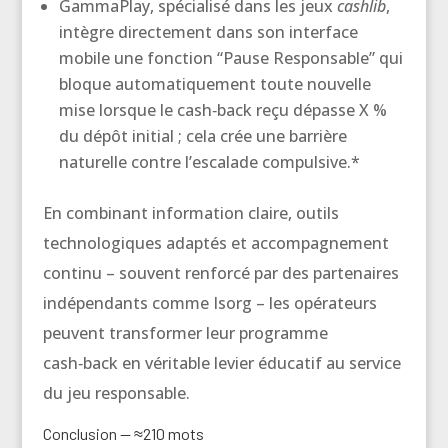
GammaPlay, spécialisé dans les jeux
cashlib
,
intègre directement dans son interface
mobile une fonction “Pause Responsable” qui
bloque automatiquement toute nouvelle
mise lorsque le cash‑back reçu dépasse X %
du dépôt initial ; cela crée une barrière
naturelle contre l’escalade compulsive.*
En combinant information claire, outils
technologiques adaptés et accompagnement
continu – souvent renforcé par des partenaires
indépendants comme Isorg – les opérateurs
peuvent transformer leur programme
cash‑back en véritable levier éducatif au service
du jeu responsable.
Conclusion — ≈210 mots