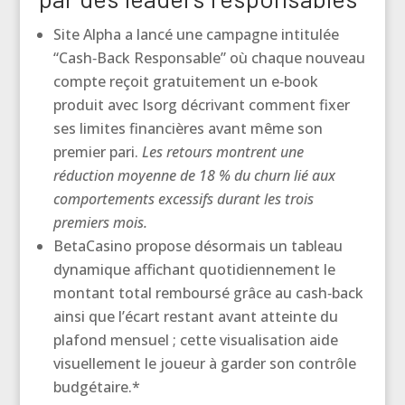
Site Alpha a lancé une campagne intitulée
“Cash‑Back Responsable” où chaque nouveau
compte reçoit gratuitement un e‑book
produit avec Isorg décrivant comment fixer
ses limites financières avant même son
premier pari.
Les retours montrent une
réduction moyenne de 18 % du churn lié aux
comportements excessifs durant les trois
premiers mois.
BetaCasino propose désormais un tableau
dynamique affichant quotidiennement le
montant total remboursé grâce au cash‑back
ainsi que l’écart restant avant atteinte du
plafond mensuel ; cette visualisation aide
visuellement le joueur à garder son contrôle
budgétaire.*