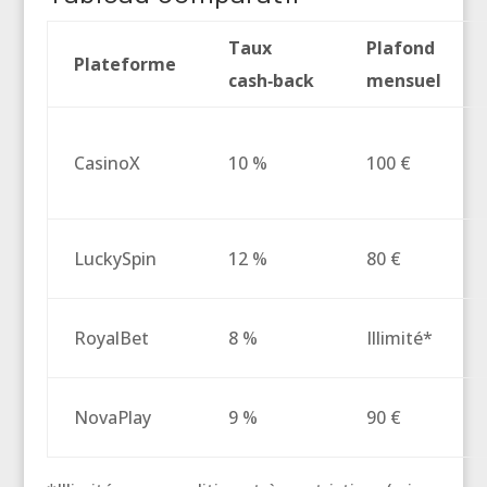
Taux
Plafond
Plateforme
cash‑back
mensuel
CasinoX
10 %
100 €
LuckySpin
12 %
80 €
RoyalBet
8 %
Illimité*
NovaPlay
9 %
90 €