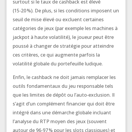
surtout si le taux de cashback est élevé
(15‑20 %). De plus, si les conditions imposent un
seuil de mise élevé ou excluent certaines
catégories de jeux (par exemple les machines à
jackpot à haute volatilité), le joueur peut être
poussé à changer de stratégie pour atteindre
ces critères, ce qui augmente parfois la
volatilité globale du portefeuille ludique.
Enfin, le cashback ne doit jamais remplacer les
outils fondamentaux du jeu responsable tels
que les limites de dépôt ou l’auto‑exclusion. Il
s’agit d’un complément financier qui doit être
intégré dans une démarche globale incluant
l’analyse du RTP moyen des jeux (souvent
autour de 96‑97 % pour les slots classiques) et