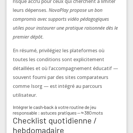
risque accru pour ceux qui cherchent à limiter
leurs dépenses.
NovaPlay propose un bon
compromis avec supports vidéo pédagogiques
utiles pour instaurer une pratique raisonnée dès le
premier dépôt.
En résumé, privilégiez les plateformes où
toutes les conditions sont explicitement
détaillées et où l’accompagnement éducatif —
souvent fourni par des sites comparateurs
comme Isorg — est intégré au parcours
utilisateur.
Intégrer le cash‑back à votre routine de jeu
responsable : astuces pratiques — ≈ 380 mots
Checklist quotidienne /
hebdomadaire