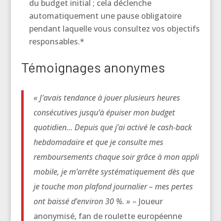
du budget initial ; cela déclenche
automatiquement une pause obligatoire
pendant laquelle vous consultez vos objectifs
responsables.*
Témoignages anonymes
« J’avais tendance à jouer plusieurs heures
consécutives jusqu’à épuiser mon budget
quotidien… Depuis que j’ai activé le cash‑back
hebdomadaire et que je consulte mes
remboursements chaque soir grâce à mon appli
mobile, je m’arrête systématiquement dès que
je touche mon plafond journalier – mes pertes
ont baissé d’environ 30 %. »
– Joueur
anonymisé, fan de roulette européenne