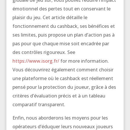
globale de jeu sûr, vous pouvez réduire l’impact
émotionnel des pertes tout en conservant le
plaisir du jeu. Cet article détaille le
fonctionnement du cashback, ses bénéfices et
ses limites, puis propose un plan d’action pas à
pas pour que chaque mise soit encadrée par
des contrôles rigoureux. See
https://www.isorg.fr/
for more information.
Vous découvrirez également comment choisir
une plateforme où le cashback est réellement
pensé pour la protection du joueur, grâce à des
critères d’évaluation précis et à un tableau
comparatif transparent.
Enfin, nous aborderons les moyens pour les
opérateurs d’éduquer leurs nouveaux joueurs