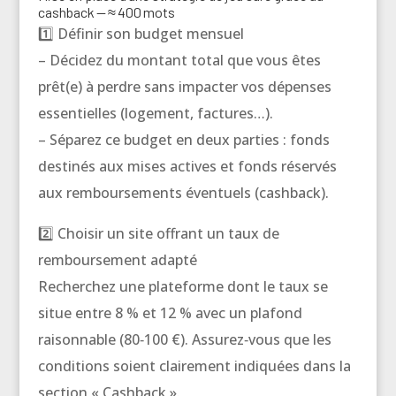
cashback — ≈ 400 mots
1️⃣ Définir son budget mensuel
– Décidez du montant total que vous êtes
prêt(e) à perdre sans impacter vos dépenses
essentielles (logement, factures…).
– Séparez ce budget en deux parties : fonds
destinés aux mises actives et fonds réservés
aux remboursements éventuels (cashback).
2️⃣ Choisir un site offrant un taux de
remboursement adapté
Recherchez une plateforme dont le taux se
situe entre 8 % et 12 % avec un plafond
raisonnable (80‑100 €). Assurez‑vous que les
conditions soient clairement indiquées dans la
section « Cashback ».