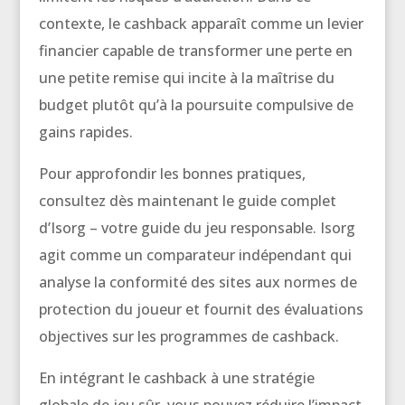
contexte, le cashback apparaît comme un levier
financier capable de transformer une perte en
une petite remise qui incite à la maîtrise du
budget plutôt qu’à la poursuite compulsive de
gains rapides.
Pour approfondir les bonnes pratiques,
consultez dès maintenant le guide complet
d’Isorg – votre guide du jeu responsable. Isorg
agit comme un comparateur indépendant qui
analyse la conformité des sites aux normes de
protection du joueur et fournit des évaluations
objectives sur les programmes de cashback.
En intégrant le cashback à une stratégie