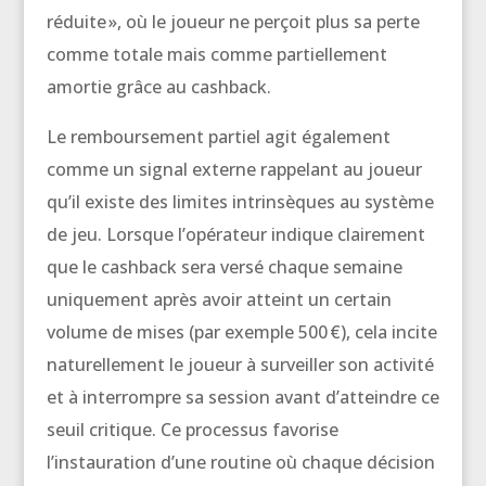
réduite », où le joueur ne perçoit plus sa perte
comme totale mais comme partiellement
amortie grâce au cashback.
Le remboursement partiel agit également
comme un signal externe rappelant au joueur
qu’il existe des limites intrinsèques au système
de jeu. Lorsque l’opérateur indique clairement
que le cashback sera versé chaque semaine
uniquement après avoir atteint un certain
volume de mises (par exemple 500 €), cela incite
naturellement le joueur à surveiller son activité
et à interrompre sa session avant d’atteindre ce
seuil critique. Ce processus favorise
l’instauration d’une routine où chaque décision