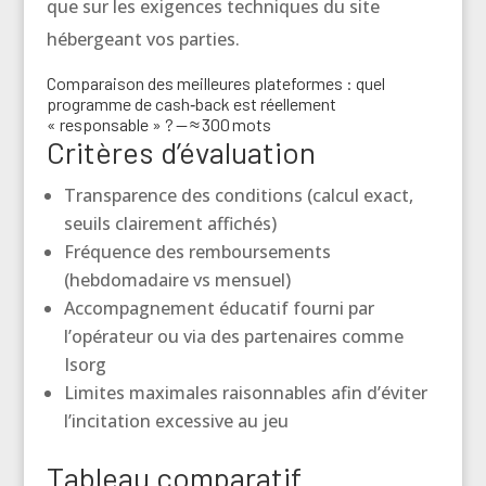
que sur les exigences techniques du site
hébergeant vos parties.
Comparaison des meilleures plateformes : quel
programme de cash‑back est réellement
« responsable » ? — ≈ 300 mots
Critères d’évaluation
Transparence des conditions (calcul exact,
seuils clairement affichés)
Fréquence des remboursements
(hebdomadaire vs mensuel)
Accompagnement éducatif fourni par
l’opérateur ou via des partenaires comme
Isorg
Limites maximales raisonnables afin d’éviter
l’incitation excessive au jeu
Tableau comparatif