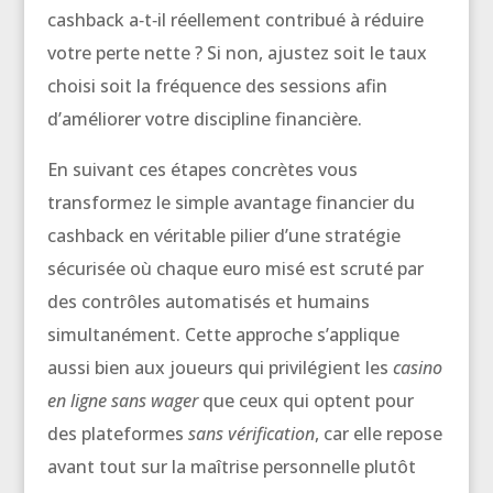
cashback a‑t‑il réellement contribué à réduire
votre perte nette ? Si non, ajustez soit le taux
choisi soit la fréquence des sessions afin
d’améliorer votre discipline financière.
En suivant ces étapes concrètes vous
transformez le simple avantage financier du
cashback en véritable pilier d’une stratégie
sécurisée où chaque euro misé est scruté par
des contrôles automatisés et humains
simultanément. Cette approche s’applique
aussi bien aux joueurs qui privilégient les
casino
en ligne sans wager
que ceux qui optent pour
des plateformes
sans vérification
, car elle repose
avant tout sur la maîtrise personnelle plutôt