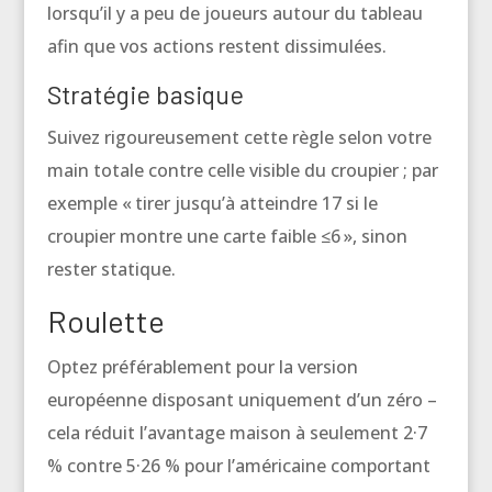
lorsqu’il y a peu de joueurs autour du tableau
afin que vos actions restent dissimulées.
Stratégie basique
Suivez rigoureusement cette règle selon votre
main totale contre celle visible du croupier ; par
exemple « tirer jusqu’à atteindre 17 si le
croupier montre une carte faible ≤6 », sinon
rester statique.
Roulette
Optez préférablement pour la version
européenne disposant uniquement d’un zéro –
cela réduit l’avantage maison à seulement 2·7
% contre 5·26 % pour l’américaine comportant