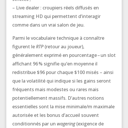
– Live dealer : croupiers réels diffusés en
streaming HD qui permettent d’interagir
comme dans un vrai salon de jeu.
Parmi le vocabulaire technique à connaître
figurent le
RTP
(retour au joueur),
généralement exprimé en pourcentage – un slot
affichant 96 % signifie qu’en moyenne il
redistribue $96 pour chaque $100 misés – ainsi
que la volatilité qui indique si les gains seront
fréquents mais modestes ou rares mais
potentiellement massifs. D’autres notions
essentielles sont la mise minimale/m maximale
autorisée et les bonus d’accueil souvent
conditionnés par un
wagering
(exigence de