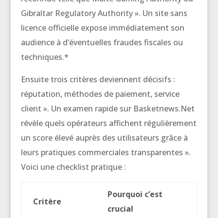
Gibraltar Regulatory Authority ». Un site sans
licence officielle expose immédiatement son
audience à d’éventuelles fraudes fiscales ou
techniques.*
Ensuite trois critères deviennent décisifs :
réputation, méthodes de paiement, service
client ». Un examen rapide sur Basketnews.Net
révèle quels opérateurs affichent régulièrement
un score élevé auprès des utilisateurs grâce à
leurs pratiques commerciales transparentes ».
Voici une checklist pratique :
Pourquoi c’est
Critère
crucial