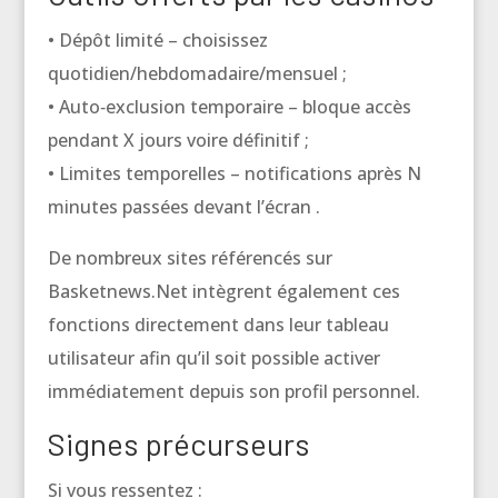
• Dépôt limité – choisissez
quotidien/hebdomadaire/mensuel ;
• Auto‑exclusion temporaire – bloque accès
pendant X jours voire définitif ;
• Limites temporelles – notifications après N
minutes passées devant l’écran .
De nombreux sites référencés sur
Basketnews.Net intègrent également ces
fonctions directement dans leur tableau
utilisateur afin qu’il soit possible activer
immédiatement depuis son profil personnel.
Signes précurseurs
Si vous ressentez :