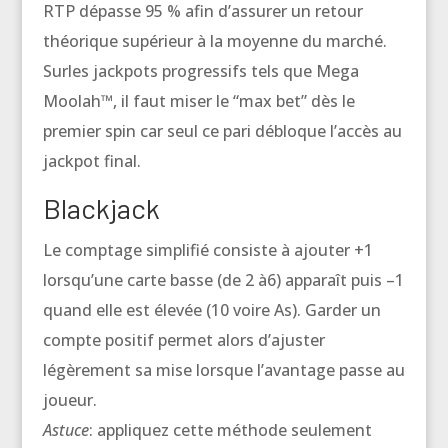
RTP dépasse 95 % afin d’assurer un retour
théorique supérieur à la moyenne du marché.
Surles jackpots progressifs tels que Mega
Moolah™, il faut miser le “max bet” dès le
premier spin car seul ce pari débloque l’accès au
jackpot final.
Blackjack
Le comptage simplifié consiste à ajouter +1
lorsqu’une carte basse (de 2 à6) apparaît puis –1
quand elle est élevée (10 voire As). Garder un
compte positif permet alors d’ajuster
légèrement sa mise lorsque l’avantage passe au
joueur.
Astuce
: appliquez cette méthode seulement