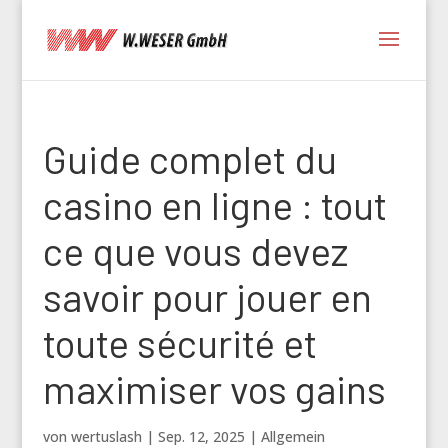
Guide complet du
casino en ligne : tout
ce que vous devez
savoir pour jouer en
toute sécurité et
maximiser vos gains
von
wertuslash
|
Sep. 12, 2025
|
Allgemein