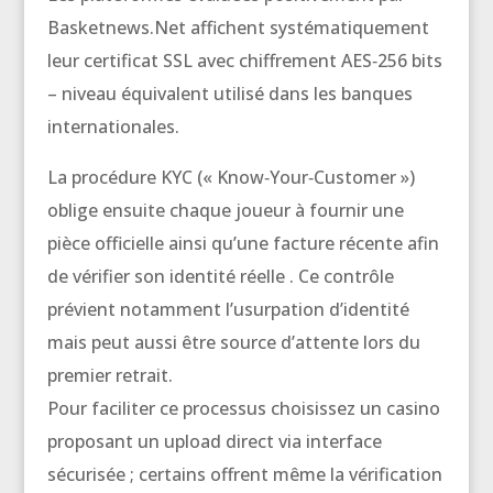
Basketnews.Net affichent systématiquement
leur certificat SSL avec chiffrement AES‑256 bits
– niveau équivalent utilisé dans les banques
internationales.
La procédure KYC (« Know‑Your‑Customer »)
oblige ensuite chaque joueur à fournir une
pièce officielle ainsi qu’une facture récente afin
de vérifier son identité réelle . Ce contrôle
prévient notamment l’usurpation d’identité
mais peut aussi être source d’attente lors du
premier retrait.
Pour faciliter ce processus choisissez un casino
proposant un upload direct via interface
sécurisée ; certains offrent même la vérification