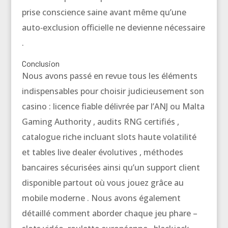
prise conscience saine avant même qu’une
auto‑exclusion officielle ne devienne nécessaire
.
Conclusion
Nous avons passé en revue tous les éléments
indispensables pour choisir judicieusement son
casino : licence fiable délivrée par l’ANJ ou Malta
Gaming Authority , audits RNG certifiés ,
catalogue riche incluant slots haute volatilité
et tables live dealer évolutives , méthodes
bancaires sécurisées ainsi qu’un support client
disponible partout où vous jouez grâce au
mobile moderne . Nous avons également
détaillé comment aborder chaque jeu phare –