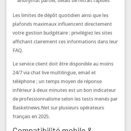
anonymat partiel, délais de retrait rapides
Les limites de dépôt quotidien ainsi que les
plafonds maximaux influencent directement
votre gestion budgétaire ; privilégiez les sites
affichant clairement ces informations dans leur
FAQ.
Le service client doit être disponible au moins
24/7 via chat live multilingue, email et
téléphone ; un temps moyen de réponse
inférieur à deux minutes est un bon indicateur
de professionnalisme selon les tests menés par
Basketnews.Net sur plusieurs opérateurs
français en 2025.
Compatibilité mobile &