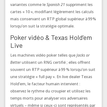
variantes comme le
Spanish 21
suppriment les
cartes « 10 », modifiant légèrement les calculs
mais conservant un RTP global supérieur à 99 %
lorsqu’on suit la stratégie optimale.
Poker vidéo & Texas Hold’em
Live
Les machines vidéo poker telles que
Jacks or
Better
utilisent un RNG certifié ; elles offrent
souvent un RTP supérieur à 99 % lorsqu’on suit
une stratégie « full pay ». En live dealer Texas
Hold’em, le facteur humain intervient :
observez le rythme du croupier et utilisez les
temps morts pour analyser vos adversaires
virtuels – même si ceux-ci sont représentés par