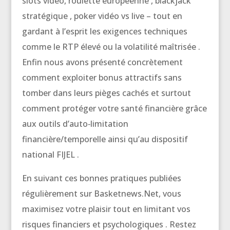
slots vidéo, roulette européenne , blackjack
stratégique , poker vidéo vs live – tout en
gardant à l’esprit les exigences techniques
comme le RTP élevé ou la volatilité maîtrisée .
Enfin nous avons présenté concrètement
comment exploiter bonus attractifs sans
tomber dans leurs pièges cachés et surtout
comment protéger votre santé financière grâce
aux outils d’auto‑limitation
financière/temporelle ainsi qu’au dispositif
national FIJEL .
En suivant ces bonnes pratiques publiées
régulièrement sur Basketnews.Net, vous
maximisez votre plaisir tout en limitant vos
risques financiers et psychologiques . Restez