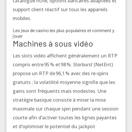
catalogue riche, options bancaires adaptées et
support client réactif sur tous les appareils
mobiles.
Les jeux de casino les plus populaires et comment y
jouer
Machines à sous vidéo
Les slots vidéo affichent généralement un RTP
compris entre 95 % et 98 %.
Starburst
(NetEnt)
propose un RTP de 96,1 % avec des re‑spins
gratuits ; la volatilité moyenne signifie que les
gains sont fréquents mais modestes. Une
stratégie basique consiste à miser la mise
maximale sur chaque spin pendant une session
courte afin d’activer toutes les lignes payantes
et d’optimiser le potentiel du jackpot