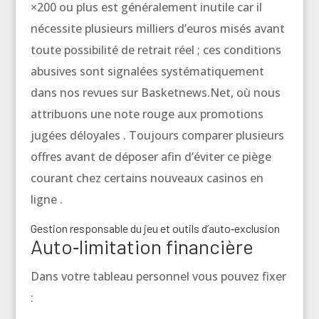
×200 ou plus est généralement inutile car il
nécessite plusieurs milliers d’euros misés avant
toute possibilité de retrait réel ; ces conditions
abusives sont signalées systématiquement
dans nos revues sur Basketnews.Net, où nous
attribuons une note rouge aux promotions
jugées déloyales . Toujours comparer plusieurs
offres avant de déposer afin d’éviter ce piège
courant chez certains nouveaux casinos en
ligne .
Gestion responsable du jeu et outils d’auto‑exclusion
Auto‑limitation financière
Dans votre tableau personnel vous pouvez fixer
: