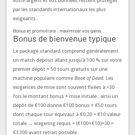
votre argent et vos données restent protégés
par les standards internationaux les plus
exigeants .
Bonus et promotions : maximiser vos gains
Bonus de bienvenue typique
Le package standard comprend généralement
un match deposit allant jusqu’à 100 % sur votre
premier dépôt + 50 tours gratuits sur une
machine populaire comme
Book of Dead
. Les
exigences de mise sont souvent fixées à ×30
fois le montant bonus + mise initiale ; ainsi un
dépôt de €100 donne €100 bonus + €50 tours
dont chaque tour équivaut à €0,20 = €10 valeur
totale → wagering requis = (€100+€10)×30 =
€3 300 avant retrait possible .