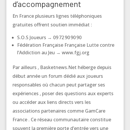
d’accompagnement
En France plusieurs lignes téléphoniques
gratuites offrent soutien immédiat :
S.O.S Joueurs → 09 72 90 90 90
Fédération Française Française Lutte contre
l’Addiction au Jeu → www.fgj.org
Par ailleurs , Basketnews.Net héberge depuis
début année un forum dédié aux joueurs
responsables où chacun peut partager ses
expériences , poser des questions aux experts
ou accéder aux liens directs vers les
associations partenaires comme GamCare
France . Ce réseau communautaire constitue
souvent la première porte d’entrée vers une