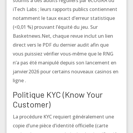
soumis à des audits réguliers par eCOGRA ou
iTech Labs ; leurs rapports publics contiennent
notamment le taux exact d’erreur statistique
(<0,01 %) prouvant l’équité du jeu. Sur
Basketnews.Net, chaque revue inclut un lien
direct vers le PDF du dernier audit afin que
vous puissiez vérifier vous‑même que le RNG
n’a pas été manipulé depuis son lancement en
janvier 2026 pour certains nouveaux casinos en
ligne .
Politique KYC (Know Your
Customer)
La procédure KYC requiert généralement une
copie d’une pièce d’identité officielle (carte