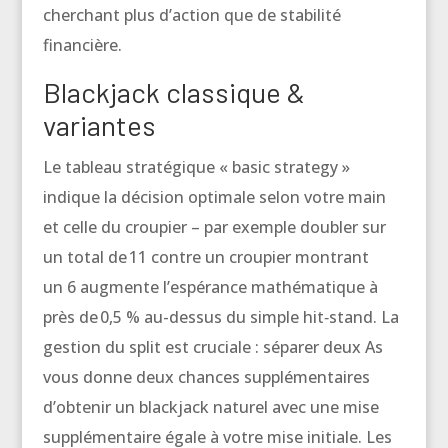
cherchant plus d’action que de stabilité
financière.
Blackjack classique &
variantes
Le tableau stratégique « basic strategy »
indique la décision optimale selon votre main
et celle du croupier – par exemple doubler sur
un total de 11 contre un croupier montrant
un 6 augmente l’espérance mathématique à
près de 0,5 % au-dessus du simple hit‑stand. La
gestion du split est cruciale : séparer deux As
vous donne deux chances supplémentaires
d’obtenir un blackjack naturel avec une mise
supplémentaire égale à votre mise initiale. Les