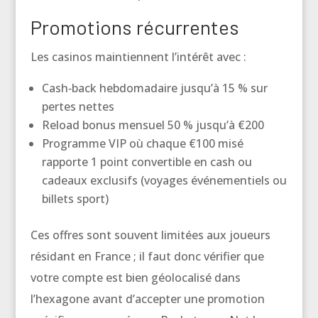
Promotions récurrentes
Les casinos maintiennent l’intérêt avec :
Cash‑back hebdomadaire jusqu’à 15 % sur
pertes nettes
Reload bonus mensuel 50 % jusqu’à €200
Programme VIP où chaque €100 misé
rapporte 1 point convertible en cash ou
cadeaux exclusifs (voyages événementiels ou
billets sport)
Ces offres sont souvent limitées aux joueurs
résidant en France ; il faut donc vérifier que
votre compte est bien géolocalisé dans
l’hexagone avant d’accepter une promotion