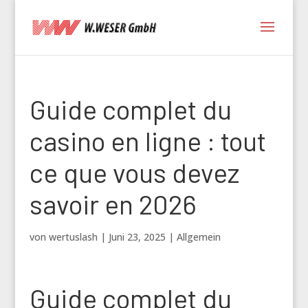
Guide complet du
casino en ligne : tout
ce que vous devez
savoir en 2026
von
wertuslash
|
Juni 23, 2025
|
Allgemein
Guide complet du