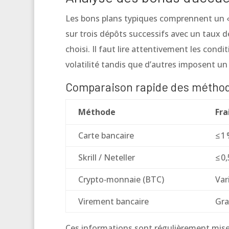
Les bons plans typiques comprennent un «
sur trois dépôts successifs avec un taux d
choisi. Il faut lire attentivement les cond
volatilité tandis que d’autres imposent un
Comparaison rapide des méthod
Méthode
Fra
Carte bancaire
≤ 1
Skrill / Neteller
≤ 0
Crypto‑monnaie (BTC)
Var
Virement bancaire
Gra
Ces informations sont régulièrement mise