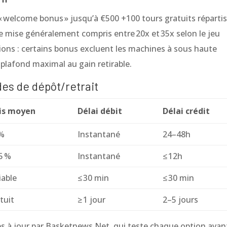
 welcome bonus » jusqu’à €500 +100 tours gratuits répartis
e mise généralement compris entre 20x et 35x selon le jeu
itions : certains bonus excluent les machines à sous haute
 plafond maximal au gain retirable.
es de dépôt/retrait
is moyen
Délai débit
Délai crédit
 %
Instantané
24–48h
,5 %
Instantané
≤ 12h
iable
≤ 30 min
≤ 30 min
tuit
≥ 1 jour
2–5 jours
s à jour par Basketnews.Net, qui teste chaque option avan