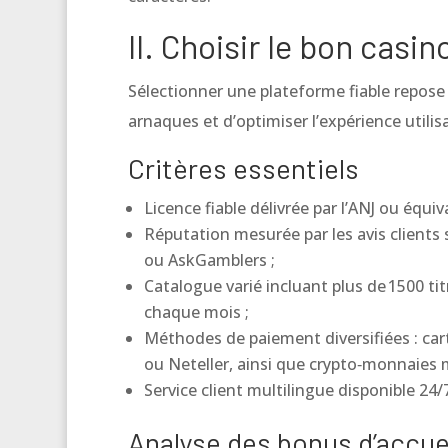
II. Choisir le bon casin
Sélectionner une plateforme fiable repose s
arnaques et d’optimiser l’expérience utilis
Critères essentiels
Licence fiable délivrée par l’ANJ ou équi
Réputation mesurée par les avis clients 
ou AskGamblers ;
Catalogue varié incluant plus de 1500 ti
chaque mois ;
Méthodes de paiement diversifiées : car
ou Neteller, ainsi que crypto‑monnaies
Service client multilingue disponible 24/7
Analyse des bonus d’accue