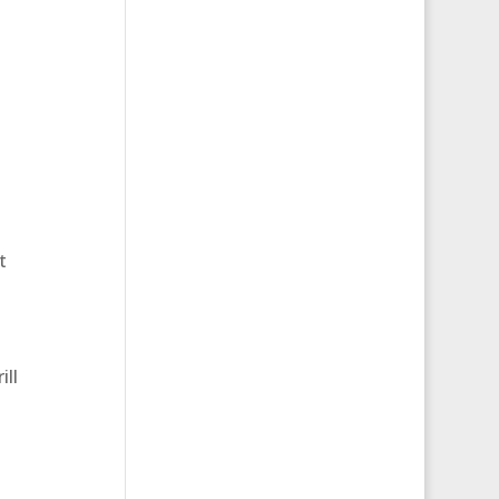
t
s
ill