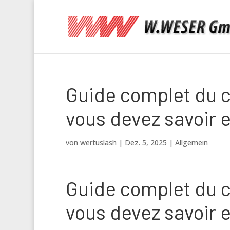
Guide complet du ca
vous devez savoir 
von
wertuslash
|
Dez. 5, 2025
|
Allgemein
Guide complet du ca
vous devez savoir 