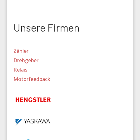
Unsere Firmen
Zähler
Drehgeber
Relais
Motorfeedback