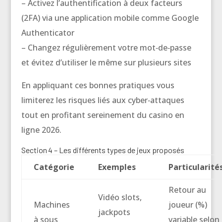
– Activez l’authentification à deux facteurs
(2FA) via une application mobile comme Google
Authenticator
– Changez régulièrement votre mot‑de‑passe
et évitez d’utiliser le même sur plusieurs sites
En appliquant ces bonnes pratiques vous
limiterez les risques liés aux cyber‑attaques
tout en profitant sereinement du casino en
ligne 2026.
Section 4 – Les différents types de jeux proposés
Catégorie
Exemples
Particularité
Retour au
Vidéo slots,
Machines
joueur (%)
jackpots
à sous
variable selon 