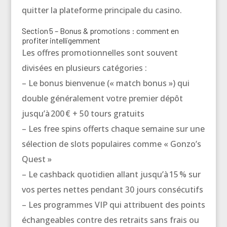
quitter la plateforme principale du casino.
Section 5 – Bonus & promotions : comment en
profiter intelligemment
Les offres promotionnelles sont souvent
divisées en plusieurs catégories :
– Le bonus bienvenue (« match bonus ») qui
double généralement votre premier dépôt
jusqu’à 200 € + 50 tours gratuits
– Les free spins offerts chaque semaine sur une
sélection de slots populaires comme « Gonzo’s
Quest »
– Le cashback quotidien allant jusqu’à 15 % sur
vos pertes nettes pendant 30 jours consécutifs
– Les programmes VIP qui attribuent des points
échangeables contre des retraits sans frais ou