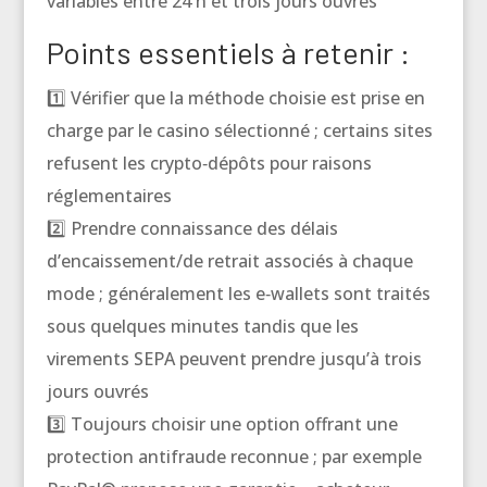
variables entre 24 h et trois jours ouvrés
Points essentiels à retenir :
1️⃣ Vérifier que la méthode choisie est prise en
charge par le casino sélectionné ; certains sites
refusent les crypto‑dépôts pour raisons
réglementaires
2️⃣ Prendre connaissance des délais
d’encaissement/de retrait associés à chaque
mode ; généralement les e‑wallets sont traités
sous quelques minutes tandis que les
virements SEPA peuvent prendre jusqu’à trois
jours ouvrés
3️⃣ Toujours choisir une option offrant une
protection antifraude reconnue ; par exemple