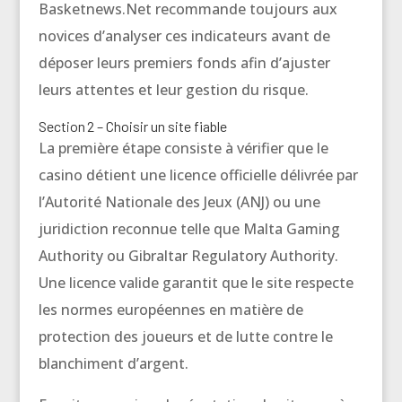
Basketnews.Net recommande toujours aux
novices d’analyser ces indicateurs avant de
déposer leurs premiers fonds afin d’ajuster
leurs attentes et leur gestion du risque.
Section 2 – Choisir un site fiable
La première étape consiste à vérifier que le
casino détient une licence officielle délivrée par
l’Autorité Nationale des Jeux (ANJ) ou une
juridiction reconnue telle que Malta Gaming
Authority ou Gibraltar Regulatory Authority.
Une licence valide garantit que le site respecte
les normes européennes en matière de
protection des joueurs et de lutte contre le
blanchiment d’argent.