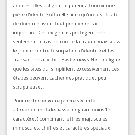
années. Elles obligent le joueur à fournir une
pièce d’identité officielle ainsi qu’un justificatif
de domicile avant tout premier retrait
important. Ces exigences protègent non
seulement le casino contre la fraude mais aussi
le joueur contre l’usurpation d’identité et les
transactions illicites. Basketnews.Net souligne
que les sites qui simplifient excessivement ces
étapes peuvent cacher des pratiques peu
scrupuleuses.
Pour renforcer votre propre sécurité :
– Créez un mot‑de‑passe long (au moins 12
caractères) combinant lettres majuscules,
minuscules, chiffres et caractères spéciaux