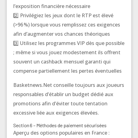
l’exposition financière nécessaire
2️⃣ Privilégiez les jeux dont le RTP est élevé
(>96 %) lorsque vous remplissez ces exigences
afin d’augmenter vos chances théoriques
3️⃣ Utilisez les programmes VIP dès que possible
; même si vous jouez modestement ils offrent
souvent un cashback mensuel garanti qui
compense partiellement les pertes éventuelles
Basketnews.Net conseille toujours aux joueurs
responsables d’établir un budget dédié aux
promotions afin d’éviter toute tentation
excessive liée aux exigences élevées.
Section 6 – Méthodes de paiement sécurisées
Aperçu des options populaires en France :