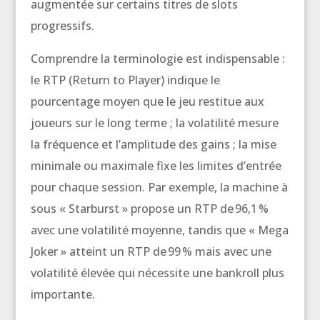
augmentée sur certains titres de slots
progressifs.
Comprendre la terminologie est indispensable :
le RTP (Return to Player) indique le
pourcentage moyen que le jeu restitue aux
joueurs sur le long terme ; la volatilité mesure
la fréquence et l’amplitude des gains ; la mise
minimale ou maximale fixe les limites d’entrée
pour chaque session. Par exemple, la machine à
sous « Starburst » propose un RTP de 96,1 %
avec une volatilité moyenne, tandis que « Mega
Joker » atteint un RTP de 99 % mais avec une
volatilité élevée qui nécessite une bankroll plus
importante.