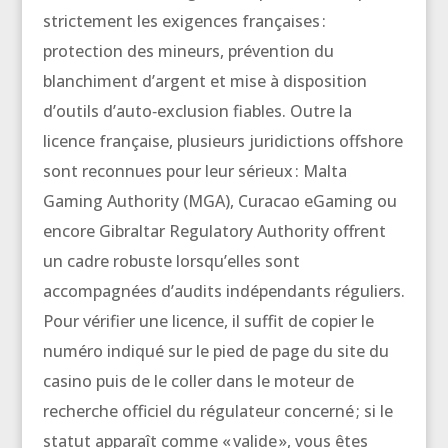
strictement les exigences françaises :
protection des mineurs, prévention du
blanchiment d’argent et mise à disposition
d’outils d’auto‑exclusion fiables. Outre la
licence française, plusieurs juridictions offshore
sont reconnues pour leur sérieux : Malta
Gaming Authority (MGA), Curacao eGaming ou
encore Gibraltar Regulatory Authority offrent
un cadre robuste lorsqu’elles sont
accompagnées d’audits indépendants réguliers.
Pour vérifier une licence, il suffit de copier le
numéro indiqué sur le pied de page du site du
casino puis de le coller dans le moteur de
recherche officiel du régulateur concerné ; si le
statut apparaît comme « valide », vous êtes