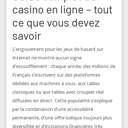
casino en ligne – tout
ce que vous devez
savoir
L’engouement pour les jeux de hasard sur
Internet ne montre aucun signe
d’essoufflement : chaque année, des millions de
Français s’inscrivent sur des plateformes
dédiées aux machines à sous, aux tables
classiques ou aux tables avec croupier réel
diffusées en direct. Cette popularité s’explique
par la combinaison d’une accessibilité
permanente, d’une offre ludique toujours plus
diversifiée et d’incitations financières très