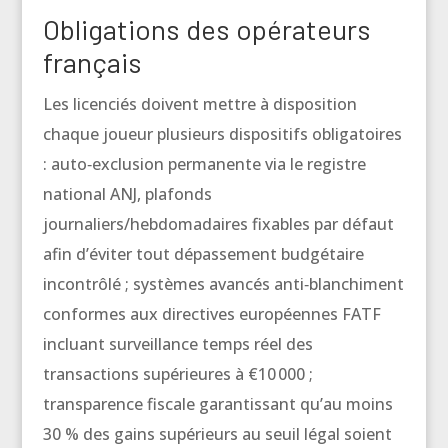
Obligations des opérateurs
français
Les licenciés doivent mettre à disposition
chaque joueur plusieurs dispositifs obligatoires
: auto‑exclusion permanente via le registre
national ANJ, plafonds
journaliers/hebdomadaires fixables par défaut
afin d’éviter tout dépassement budgétaire
incontrôlé ; systèmes avancés anti‑blanchiment
conformes aux directives européennes FATF
incluant surveillance temps réel des
transactions supérieures à €10 000 ;
transparence fiscale garantissant qu’au moins
30 % des gains supérieurs au seuil légal soient