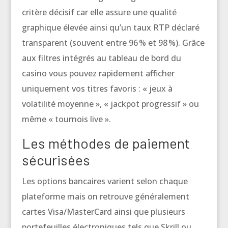
critère décisif car elle assure une qualité
graphique élevée ainsi qu’un taux RTP déclaré
transparent (souvent entre 96 % et 98 %). Grâce
aux filtres intégrés au tableau de bord du
casino vous pouvez rapidement afficher
uniquement vos titres favoris : « jeux à
volatilité moyenne », « jackpot progressif » ou
même « tournois live ».
Les méthodes de paiement
sécurisées
Les options bancaires varient selon chaque
plateforme mais on retrouve généralement
cartes Visa/MasterCard ainsi que plusieurs
portefeuilles électroniques tels que Skrill ou