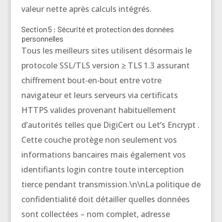
valeur nette après calculs intégrés.
Section 5 : Sécurité et protection des données
personnelles
Tous les meilleurs sites utilisent désormais le
protocole SSL/TLS version ≥ TLS 1.​3 assurant
chiffrement bout‑en‑bout entre votre
navigateur et leurs serveurs via certificats
HTTPS valides provenant habituellement
d’autorités telles que DigiCert ou Let’s Encrypt .
Cette couche protège non seulement vos
informations bancaires mais également vos
identifiants login contre toute interception
tierce pendant transmission.\n\nLa politique de
confidentialité doit détailler quelles données
sont collectées – nom complet, adresse