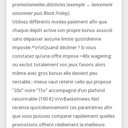
promotionnelles distinctes (exemple → lancement
saisonnier puis Black Friday).
Utilisez différents modes paiement afin que
chaque dépôt active son propre bonus associé
sans dépasser aucune limite quotidienne
imposée.*\n\nQuand décliner ? Si vous
constatez qu’une offre impose >40x wagering
ou exclut totalement vos jeux favoris alors
même avec gros bonus elle devient peu
rentable ; mieux vaut retenir celle qui propose
“20x” voire “15x” accompagné d’un plafond
raisonnable (
100 €).\n\nBasketnews.Net
recense quotidiennement ces paramètres afin
que vous puissiez comparer rapidement quelles
promotions offrent réellement la meilleure