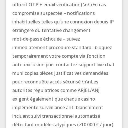
offrent OTP + email verification).\n\nEn cas
compromise suspectée – notifications
inhabituelles telles qu’une connexion depuis IP
étrangère ou tentative changement
mot‑de‑passe échouée – suivez
immédiatement procédure standard : bloquez
temporairement votre compte via fonction
auto‑exclusion puis contactez support live chat
muni copies pièces justificatives demandées
pour reconquête accès sécurisé.\n\nLes
autorités régulatrices comme ARJEL/ANJ
exigent également que chaque casino
implémente surveillance anti‑blanchiment
incluant suivi transactionnel automatisé
détectant modèles atypiques (>10 000 € / jour).