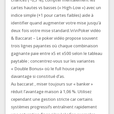
chances (~0,5 %); compter mentalement les
cartes hautes vs basses (« High‑Low ») avec un
indice simple (+1 pour cartes faibles) aide à
identifier quand augmenter votre mise jusqu’à
deux fois votre mise standard.\n\nPoker vidéo
& Baccarat – Le poker vidéo propose souvent
trois lignes payantes où chaque combinaison
gagnante paie entre x5 et x500 selon le tableau
paytable ; concentrez‑vous sur les variantes
« Double Bonus» où le full house paye
davantage si constitué d’as.
Au baccarat , miser toujours sur « banker »
réduit l’avantage maison à
1,06 %. Utilisez
cependant une gestion stricte car certains
systèmes progressifs entraînent rapidement