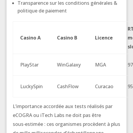
Transparence sur les conditions générales &
politique de paiement
R
Casino A
Casino B
Licence
m
sl
PlayStar
WinGalaxy
MGA
97
LuckySpin
CashFlow
Curacao
95
L’importance accordée aux tests réalisés par
eCOGRA ou iTech Labs ne doit pas être
sous‑estimée : ces organismes procèdent à plus