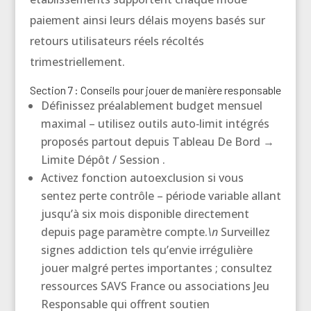
paiement ainsi leurs délais moyens basés sur
retours utilisateurs réels récoltés
trimestriellement.
Section 7 : Conseils pour jouer de manière responsable
Définissez préalablement budget mensuel
maximal ­– utilisez outils auto‑limit intégrés
proposés partout depuis Tableau De Bord →
Limite Dépôt / Session .
Activez fonction auto­exclusion si vous
sentez perte contrôle ­– période variable allant
jusqu’à six mois disponible directement
depuis page paramètre compte.
\n
Surveillez
signes addiction tels qu’envie irrégulière
jouer malgré pertes importantes ; consultez
ressources SAVS France ou associations Jeu
Responsable qui offrent soutien