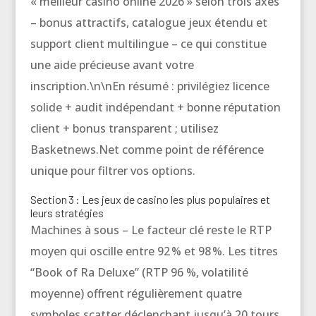
« meilleur casino online 2026 » selon trois axes
– bonus attractifs, catalogue jeux étendu et
support client multilingue – ce qui constitue
une aide précieuse avant votre
inscription.\n\nEn résumé : privilégiez licence
solide + audit indépendant + bonne réputation
client + bonus transparent ; utilisez
Basketnews.Net comme point de référence
unique pour filtrer vos options.
Section 3 : Les jeux de casino les plus populaires et
leurs stratégies
Machines à sous – Le facteur clé reste le RTP
moyen qui oscille entre 92 % et 98 %. Les titres
“Book of Ra Deluxe” (RTP 96 %, volatilité
moyenne) offrent régulièrement quatre
symboles scatter déclenchant jusqu’à 20 tours