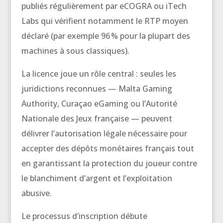
publiés régulièrement par eCOGRA ou iTech
Labs qui vérifient notamment le RTP moyen
déclaré (par exemple 96 % pour la plupart des
machines à sous classiques).
La licence joue un rôle central : seules les
juridictions reconnues — Malta Gaming
Authority, Curaçao eGaming ou l’Autorité
Nationale des Jeux française — peuvent
délivrer l’autorisation légale nécessaire pour
accepter des dépôts monétaires français tout
en garantissant la protection du joueur contre
le blanchiment d’argent et l’exploitation
abusive.
Le processus d’inscription débute