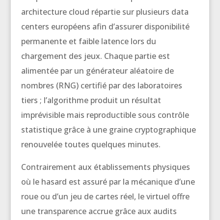
architecture cloud répartie sur plusieurs data
centers européens afin d’assurer disponibilité
permanente et faible latence lors du
chargement des jeux. Chaque partie est
alimentée par un générateur aléatoire de
nombres (RNG) certifié par des laboratoires
tiers ; l’algorithme produit un résultat
imprévisible mais reproductible sous contrôle
statistique grâce à une graine cryptographique
renouvelée toutes quelques minutes.
Contrairement aux établissements physiques
où le hasard est assuré par la mécanique d’une
roue ou d’un jeu de cartes réel, le virtuel offre
une transparence accrue grâce aux audits