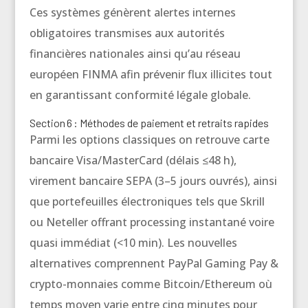
Ces systèmes génèrent alertes internes
obligatoires transmises aux autorités
financières nationales ainsi qu’au réseau
européen FINMA afin prévenir flux illicites tout
en garantissant conformité légale globale.
Section 6 : Méthodes de paiement et retraits rapides
Parmi les options classiques on retrouve carte
bancaire Visa/MasterCard (délais ≤48 h),
virement bancaire SEPA (3–5 jours ouvrés), ainsi
que portefeuilles électroniques tels que Skrill
ou Neteller offrant processing instantané voire
quasi immédiat (<10 min). Les nouvelles
alternatives comprennent PayPal Gaming Pay &
crypto-monnaies comme Bitcoin/Ethereum où
temps moyen varie entre cinq minutes pour