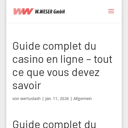
Guide complet du
casino en ligne – tout
ce que vous devez
savoir
von
wertuslash
|
Jan. 11, 2026
|
Allgemein
Guide complet du