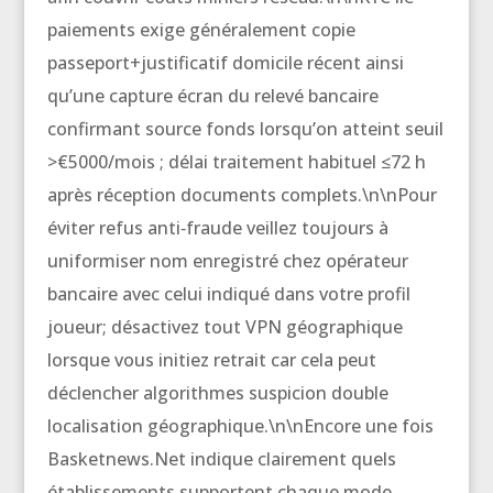
paiements exige généralement copie
passeport+justificatif domicile récent ainsi
qu’une capture écran du relevé bancaire
confirmant source fonds lorsqu’on atteint seuil
>€5000/mois ; délai traitement habituel ≤72 h
après réception documents complets.\n\nPour
éviter refus anti‑fraude veillez toujours à
uniformiser nom enregistré chez opérateur
bancaire avec celui indiqué dans votre profil
joueur; désactivez tout VPN géographique
lorsque vous initiez retrait car cela peut
déclencher algorithmes suspicion double
localisation géographique.\n\nEncore une fois
Basketnews.Net indique clairement quels
établissements supportent chaque mode