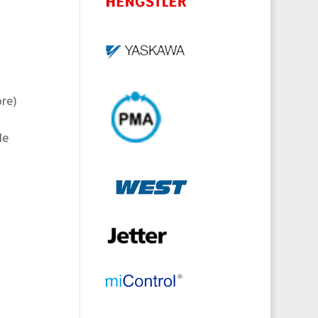
ore)
le