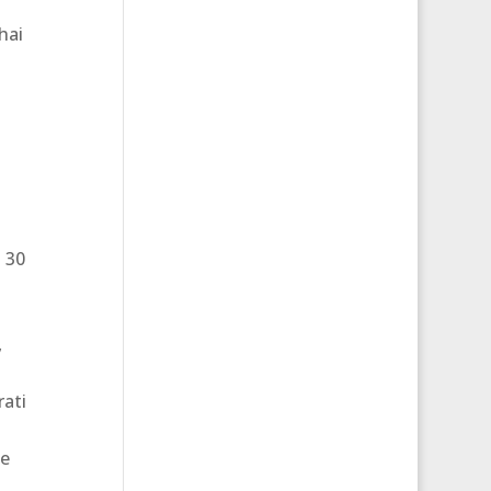
hai
o 30
,
ati
le