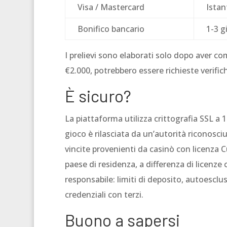
Visa / Mastercard
Ista
Bonifico bancario
1-3 g
I prelievi sono elaborati solo dopo aver com
€2.000, potrebbero essere richieste verific
È sicuro?
La piattaforma utilizza crittografia SSL a 12
gioco è rilasciata da un’autorità riconosc
vincite provenienti da casinò con licenza 
paese di residenza, a differenza di licenz
responsabile: limiti di deposito, autoesclu
credenziali con terzi.
Buono a sapersi