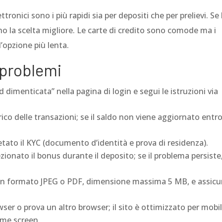
tronici sono i più rapidi sia per depositi che per prelievi. Se 
ono la scelta migliore. Le carte di credito sono comode ma i
l’opzione più lenta.
 problemi
 dimenticata” nella pagina di login e segui le istruzioni via
rico delle transazioni; se il saldo non viene aggiornato entr
etato il KYC (documento d’identità e prova di residenza).
ezionato il bonus durante il deposito; se il problema persiste
in formato JPEG o PDF, dimensione massima 5 MB, e assicur
ser o prova un altro browser; il sito è ottimizzato per mobi
ome screen.