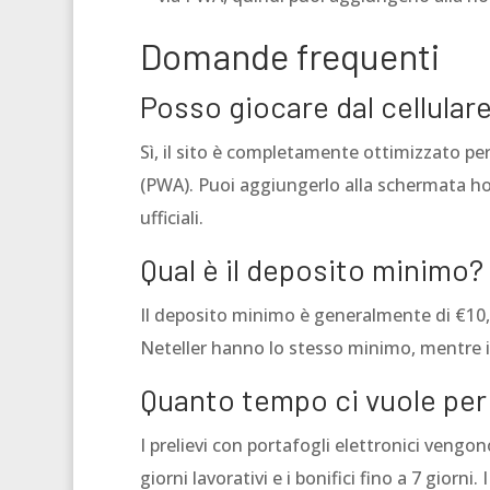
Domande frequenti
Posso giocare dal cellular
Sì, il sito è completamente ottimizzato pe
(PWA). Puoi aggiungerlo alla schermata h
ufficiali.
Qual è il deposito minimo?
Il deposito minimo è generalmente di €10, 
Neteller hanno lo stesso minimo, mentre il
Quanto tempo ci vuole per 
I prelievi con portafogli elettronici vengon
giorni lavorativi e i bonifici fino a 7 giorni