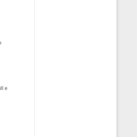
p
ll e