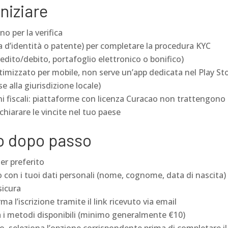
iniziare
o per la verifica
 d’identità o patente) per completare la procedura KYC
dito/debito, portafoglio elettronico o bonifico)
ttimizzato per mobile, non serve un’app dedicata nel Play St
e alla giurisdizione locale)
ini fiscali: piattaforme con licenza Curacao non trattengono 
chiarare le vincite nel tuo paese
o dopo passo
ser preferito
o con i tuoi dati personali (nome, cognome, data di nascita)
sicura
ma l’iscrizione tramite il link ricevuto via email
a i metodi disponibili (minimo generalmente €10)