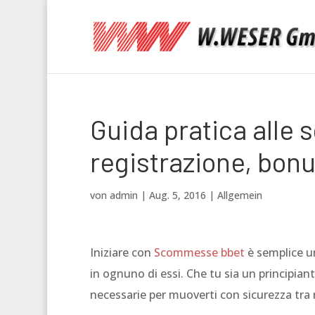
Guida pratica alle
registrazione, bonu
von
admin
|
Aug. 5, 2016
|
Allgemein
Iniziare con
Scommesse bbet
è semplice u
in ognuno di essi. Che tu sia un principian
necessarie per muoverti con sicurezza tra