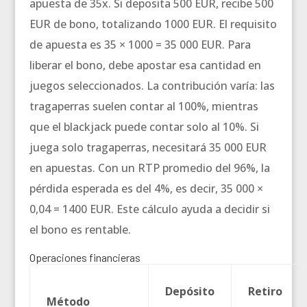
apuesta de 35x. Si deposita 500 EUR, recibe 500
EUR de bono, totalizando 1000 EUR. El requisito
de apuesta es 35 × 1000 = 35 000 EUR. Para
liberar el bono, debe apostar esa cantidad en
juegos seleccionados. La contribución varía: las
tragaperras suelen contar al 100%, mientras
que el blackjack puede contar solo al 10%. Si
juega solo tragaperras, necesitará 35 000 EUR
en apuestas. Con un RTP promedio del 96%, la
pérdida esperada es del 4%, es decir, 35 000 ×
0,04 = 1400 EUR. Este cálculo ayuda a decidir si
el bono es rentable.
Operaciones financieras
Depósito
Retiro
Método