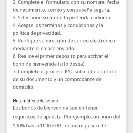
Complete el formulario con su nombre, fecha
de nacimiento, correo y contraseña segura.
Seleccione su moneda preferida e idioma.
Acepte los términos y condiciones y la
política de privacidad.
Verifique su dirección de correo electrónico
mediante el enlace enviado.
Realice el primer depósito para activar el
bono de bienvenida (si lo desea).
Complete el proceso KYC subiendo una foto
de su documento y un comprobante de
domicilio.
Matemáticas de bonos
Los bonos de bienvenida suelen tener
requisitos de apuesta. Por ejemplo, un bono del
100% hasta 1000 EUR con un requisito de