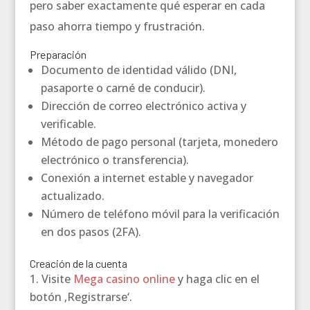
pero saber exactamente qué esperar en cada
paso ahorra tiempo y frustración.
Preparación
Documento de identidad válido (DNI,
pasaporte o carné de conducir).
Dirección de correo electrónico activa y
verificable.
Método de pago personal (tarjeta, monedero
electrónico o transferencia).
Conexión a internet estable y navegador
actualizado.
Número de teléfono móvil para la verificación
en dos pasos (2FA).
Creación de la cuenta
Visite
Mega casino online
y haga clic en el
botón ‚Registrarse‘.